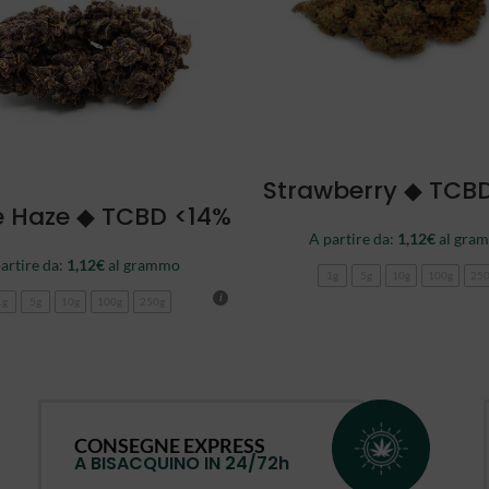
SCEGLI
Strawberry ◆ TCB
SCEGLI
e Haze ◆ TCBD <14%
A partire da:
1,12
€
al gra
artire da:
1,12
€
al grammo
1g
5g
10g
100g
25
1g
5g
10g
100g
250g
CONSEGNE EXPRESS
A BISACQUINO IN 24/72h