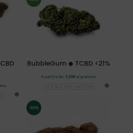
SCEGLI
TCBD
BubbleGum ◆ TCBD <21%
A partire da:
1,50
€
al grammo
mmo
1g
5g
10g
100g
250g
0g
-89%