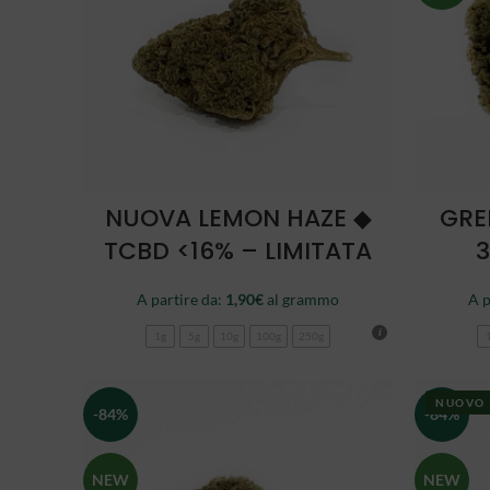
SCEGLI
NUOVA LEMON HAZE ◆
GRE
TCBD <16% – LIMITATA
3
A partire da:
1,90
€
al grammo
A p
1g
5g
10g
100g
250g
NUOVO
-84%
-84%
NEW
NEW