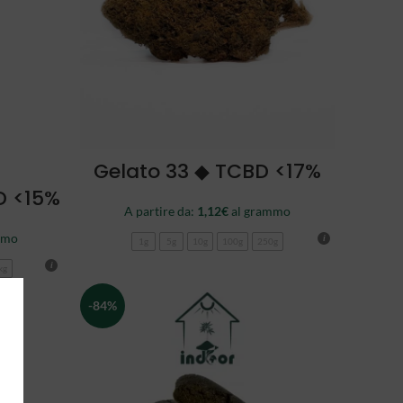
SCEGLI
Gelato 33 ◆ TCBD <17%
D <15%
A partire da:
1,12
€
al grammo
mmo
1g
5g
10g
100g
250g
kg
-84%