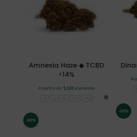
SCEGLI
Amnesia Haze ◆ TCBD
Dina
<14%
A p
A partire da:
1,12
€
al grammo
1g
5g
10g
100g
250g
-89%
-89%