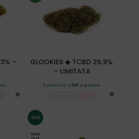
SCEGLI
23% –
GLOOKIES ◆ TCBD 26,9%
– LIMITATA
mmo
A partire da:
1,90
€
al grammo
0g
1g
5g
10g
100g
250g
-85%
SOLD
OUT