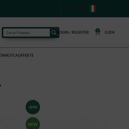
PUNTI VENDITA
ITALIANO
0
LOGIN / REGISTER
0,00
€
OSMETICA
OFFERTE
A
-84%
NEW