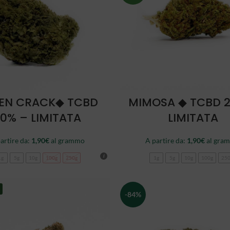
SCEGLI
SCEGLI
EN CRACK◆ TCBD
MIMOSA ◆ TCBD 
0% – LIMITATA
LIMITATA
artire da:
1,90
€
al grammo
A partire da:
1,90
€
al gra
1g
5g
10g
100g
250g
1g
5g
10g
100g
25
-84%