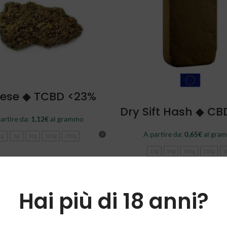
SCEGLI
ese ◆ TCBD <23%
SCEGLI
Dry Sift Hash ◆ CB
artire da:
1,12
€
al grammo
A partire da:
0,65
€
al gra
1g
5g
10g
100g
250g
10g
50g
100g
250g
1
-89%
Hai più di 18 anni?
NEW