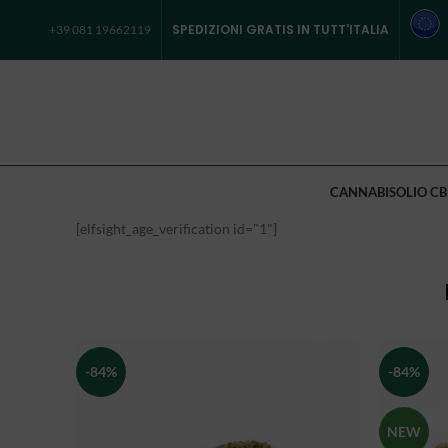
SPEDIZIONI GRATIS IN TUTT'ITALIA
+39 081 19662119
CANNABIS
OLIO CB
[elfsight_age_verification id="1"]
-84%
-84%
NEW