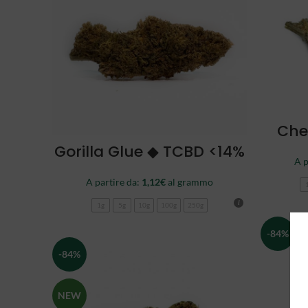
Che
SCEGLI
Gorilla Glue ◆ TCBD <14%
A p
A partire da:
1,12
€
al grammo
1g
5g
10g
100g
250g
-84%
-84%
NEW