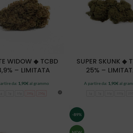
SCEGLI
SCEGLI
TE WIDOW ◆ TCBD
SUPER SKUNK ◆ 
8,9% – LIMITATA
25% – LIMITA
artire da:
1,90
€
al grammo
A partire da:
1,90
€
al gra
1g
5g
10g
100g
250g
1g
5g
10g
100g
25
-89%
NEW