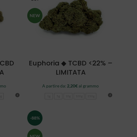
NEW
SCEGLI
TCBD
Euphoria ◆ TCBD <22% –
TA
LIMITATA
mmo
A partire da:
2,20
€
al grammo
0g
1g
5g
10g
100g
250g
-88%
NEW