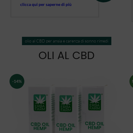
clicca qui per saperne di più
olio al CBD per ansia e carenza di sonno rimedi
OLI AL CBD
-14%