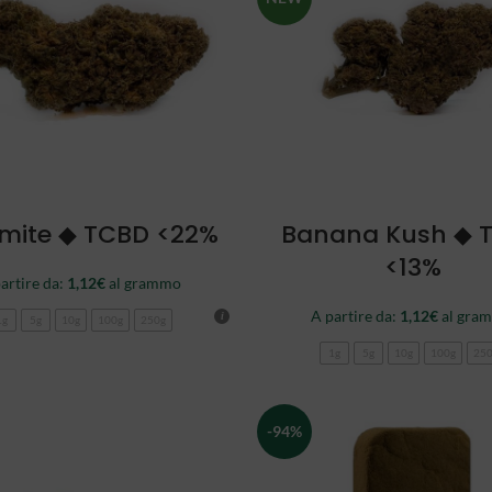
SCEGLI
SCEGLI
mite ◆ TCBD <22%
Banana Kush ◆ 
<13%
artire da:
1,12
€
al grammo
A partire da:
1,12
€
al gra
1g
5g
10g
100g
250g
1g
5g
10g
100g
25
-94%