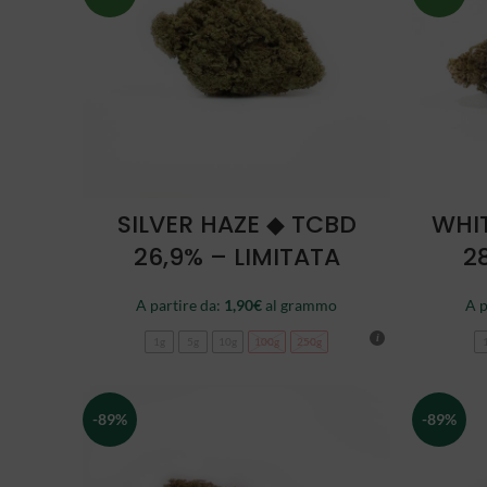
SCEGLI
SILVER HAZE ◆ TCBD
WHI
26,9% – LIMITATA
2
A partire da:
1,90
€
al grammo
A p
1g
5g
10g
100g
250g
-89%
-89%