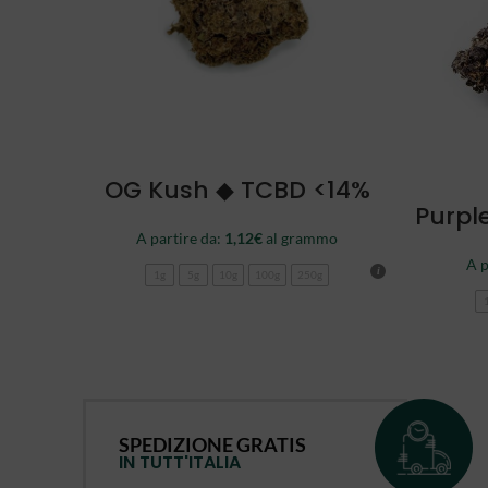
SCEGLI
OG Kush ◆ TCBD <14%
Purpl
A partire da:
1,12
€
al grammo
A p
1g
5g
10g
100g
250g
SPEDIZIONE GRATIS
IN TUTT'ITALIA