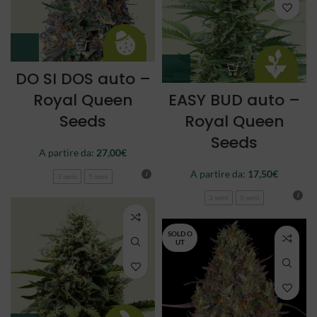
DO SI DOS auto –
Royal Queen
EASY BUD auto –
Seeds
Royal Queen
Seeds
A partire da:
27,00
€
A partire da:
17,50
€
3 semi
5 semi
3 semi
5 semi
SOLD O
UT