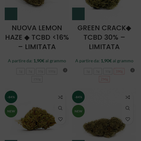
NUOVA LEMON
GREEN CRACK◆
HAZE ◆ TCBD <16%
TCBD 30% –
– LIMITATA
LIMITATA
A partire da:
1,90
€
al grammo
A partire da:
1,90
€
al grammo
1g
5g
10g
100g
1g
5g
10g
100g
250g
250g
-84%
-84%
NEW
NEW