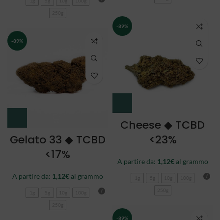
1g
5g
10g
100g
250g
-89%
-89%
Cheese ◆ TCBD
Gelato 33 ◆ TCBD
<23%
<17%
A partire da:
1,12
€
al grammo
A partire da:
1,12
€
al grammo
1g
5g
10g
100g
250g
1g
5g
10g
100g
250g
-89%