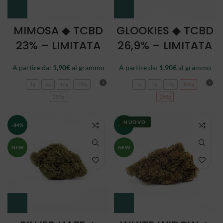
MIMOSA ◆ TCBD
GLOOKIES ◆ TCBD
23% – LIMITATA
26,9% – LIMITATA
A partire da:
1,90
€
al grammo
A partire da:
1,90
€
al grammo
1g
5g
10g
100g
1g
5g
10g
100g
250g
250g
NUOVO
-84%
-84%
NEW
NEW