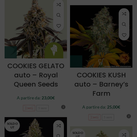
COOKIES GELATO
auto – Royal
COOKIES KUSH
Queen Seeds
auto – Barney’s
Farm
A partire da:
23,00
€
A partire da:
25,00
€
3 semi
5 semi
3 semi
5 semi
SOLD O
UT
SOLD O
UT