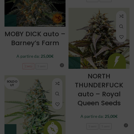
MOBY DICK auto –
Barney’s Farm
A partire da:
25,00
€
3 semi
5 semi
NORTH
SOLD O
THUNDERFUCK
UT
auto – Royal
Queen Seeds
A partire da:
25,00
€
3 semi
5 semi