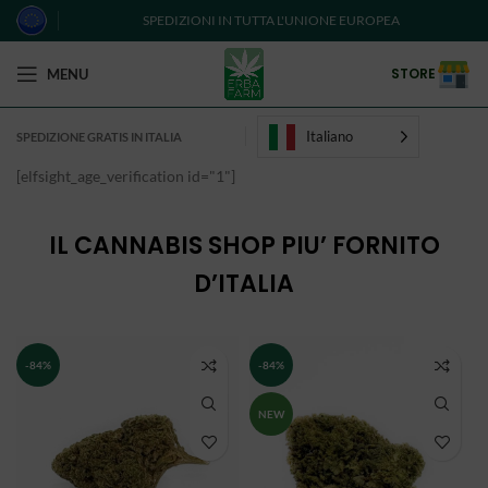
SPEDIZIONI IN TUTTA L'UNIONE EUROPEA
STORE
MENU
Italiano
SPEDIZIONE GRATIS IN ITALIA
[elfsight_age_verification id="1"]
IL CANNABIS SHOP PIU’ FORNITO
D’ITALIA
-84%
-84%
NEW