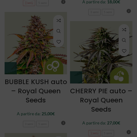
A partire da:
18,00
€
3 semi
5 semi
3 semi
5 semi
BUBBLE KUSH auto
– Royal Queen
CHERRY PIE auto –
Seeds
Royal Queen
Seeds
A partire da:
25,00
€
A partire da:
27,00
€
3 semi
5 semi
3 semi
5 semi