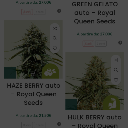
A partire da:
27,00
€
GREEN GELATO
auto – Royal
3 semi
5 semi
Queen Seeds
A partire da:
27,00
€
3 semi
5 semi
HAZE BERRY auto
– Royal Queen
Seeds
A partire da:
21,50
€
HULK BERRY auto
– Royal Queen
3 semi
5 semi