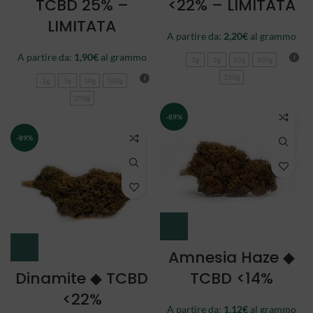
TCBD 25% –
<22% – LIMITATA
LIMITATA
A partire da:
2,20
€
al grammo
A partire da:
1,90
€
al grammo
1g
5g
10g
100g
250g
1g
5g
10g
100g
250g
-89%
-89%
Amnesia Haze ◆
Dinamite ◆ TCBD
TCBD <14%
<22%
A partire da:
1,12
€
al grammo