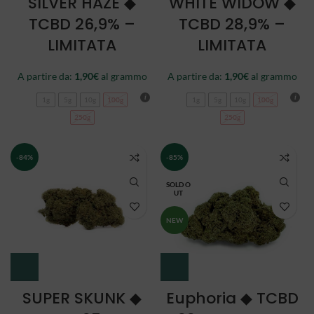
SILVER HAZE ◆
WHITE WIDOW ◆
TCBD 26,9% –
TCBD 28,9% –
LIMITATA
LIMITATA
A partire da:
1,90
€
al grammo
A partire da:
1,90
€
al grammo
1g
5g
10g
100g
1g
5g
10g
100g
250g
250g
-84%
-85%
SOLD O
UT
NEW
SUPER SKUNK ◆
Euphoria ◆ TCBD