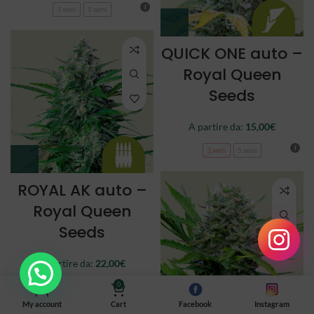
3 semi
5 semi
QUICK ONE auto –
Royal Queen
Seeds
A partire da:
15,00
€
3 semi
5 semi
ROYAL AK auto –
Royal Queen
Seeds
A partire da:
22,00
€
0
3 semi
5 semi
My account
Cart
Facebook
Instagram