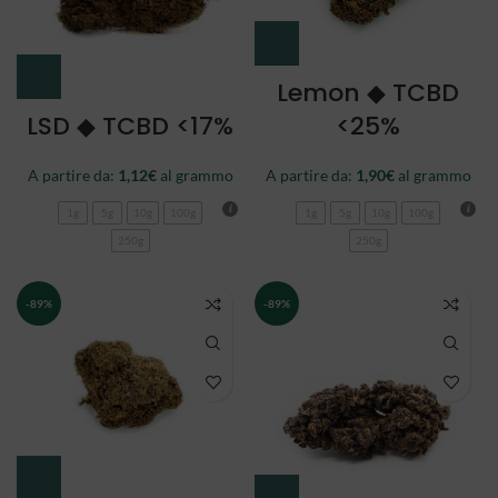
Lemon ◆ TCBD
LSD ◆ TCBD <17%
<25%
A partire da:
1,12
€
al grammo
A partire da:
1,90
€
al grammo
1g
5g
10g
100g
1g
5g
10g
100g
250g
250g
-89%
-89%