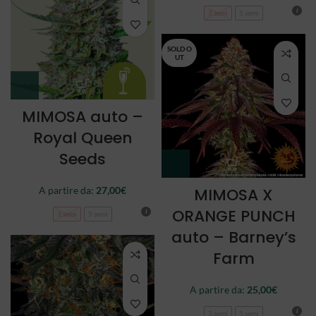
3 semi
5 semi
SOLD O
UT
MIMOSA auto –
Royal Queen
Seeds
A partire da:
27,00
€
MIMOSA X
ORANGE PUNCH
3 semi
5 semi
auto – Barney’s
Farm
A partire da:
25,00
€
3 semi
5 semi