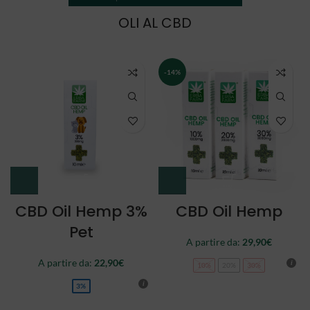
OLI AL CBD
NEW
CBD Oil Double
CBD Oil Full
Spectrum
Spectrum
A partire da:
34,90
€
44,90
€
10%
20%
30%
10%
20%
30%