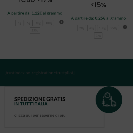
<15%
A partire da:
1,12
€
al grammo
A partire da:
0,25
€
al grammo
1g
5g
10g
100g
20g
40g
100g
250g
250g
1kg
[trustindex no-registration=trustpilot]
SPEDIZIONE GRATIS
IN TUTT'ITALIA
clicca qui per saperne di più