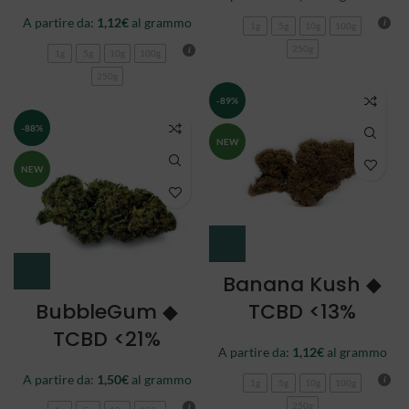
A partire da:
1,12
€
al grammo
1g
5g
10g
100g
250g
1g
5g
10g
100g
250g
-89%
-88%
NEW
NEW
Banana Kush ◆
BubbleGum ◆
TCBD <13%
TCBD <21%
A partire da:
1,12
€
al grammo
A partire da:
1,50
€
al grammo
1g
5g
10g
100g
250g