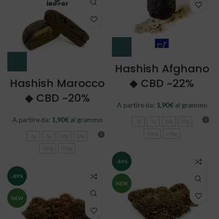
Hashish Afghano
Hashish Marocco
◆ CBD ~22%
◆ CBD ~20%
A partire da:
1,90
€
al grammo
A partire da:
1,90
€
al grammo
1g
5g
10g
50g
100g
250g
1g
5g
10g
50g
100g
250g
-84%
-89%
NEW
NEW