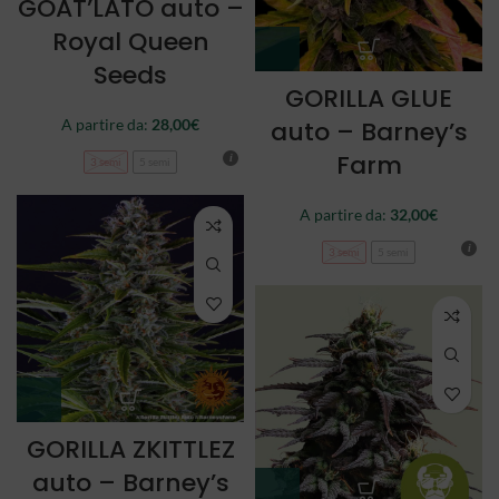
GOAT’LATO auto –
Royal Queen
Seeds
GORILLA GLUE
auto – Barney’s
A partire da:
28,00
€
Farm
3 semi
5 semi
A partire da:
32,00
€
3 semi
5 semi
GORILLA ZKITTLEZ
auto – Barney’s