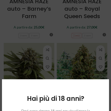
AMNESIA HAZE
AMNESIA HAZE
auto – Barney’s
auto – Royal
Farm
Queen Seeds
A partire da:
25,00
€
A partire da:
27,00
€
3 semi
5 semi
3 semi
5 semi
Hai più di 18 anni?
APPLE FRITTER
AUTOFLOWERING
auto – Royal
MIX – Royal
Devi avere almeno 18 anni per visualizzare la