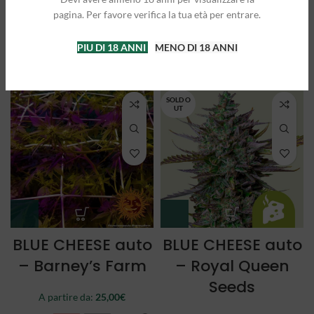
Queen Seeds
Queen Seeds
pagina. Per favore verifica la tua età per entrare.
A partire da:
25,00
€
A partire da:
21,50
€
PIU DI 18 ANNI
MENO DI 18 ANNI
3 semi
5 semi
3 semi
5 semi
SOLD O
UT
BLUE CHEESE auto
BLUE CHEESE auto
– Barney’s Farm
– Royal Queen
Seeds
A partire da:
25,00
€