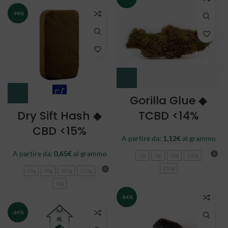
-94%
Gorilla Glue ◆
Dry Sift Hash ◆
TCBD <14%
CBD <15%
A partire da:
1,12
€
al grammo
A partire da:
0,65
€
al grammo
1g
5g
10g
100g
250g
10g
50g
100g
250g
1kg
-84%
-84%