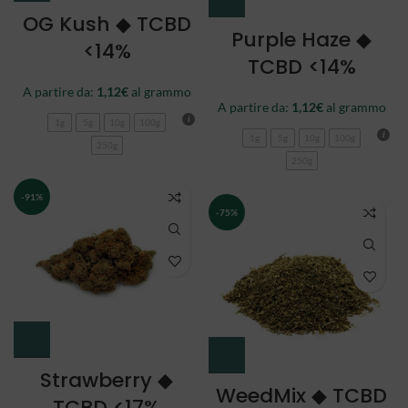
OG Kush ◆ TCBD
Purple Haze ◆
<14%
TCBD <14%
A partire da:
1,12
€
al grammo
A partire da:
1,12
€
al grammo
1g
5g
10g
100g
1g
5g
10g
100g
250g
250g
-91%
-75%
Strawberry ◆
WeedMix ◆ TCBD
TCBD <17%