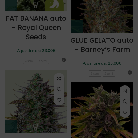
FAT BANANA auto
– Royal Queen
Seeds
GLUE GELATO auto
– Barney’s Farm
A partire da:
23,00
€
3 semi
5 semi
A partire da:
25,00
€
3 semi
5 semi