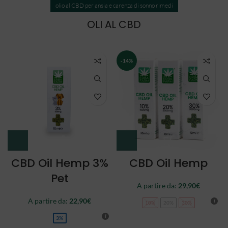
olio al CBD per ansia e carenza di sonno rimedi
OLI AL CBD
NEW
CBD Oil Double
CBD Oil Full
Spectrum
Spectrum
A partire da:
34,90
€
44,90
€
10%
20%
30%
10%
20%
30%