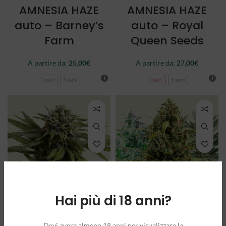
AMNESIA HAZE
AMNESIA HAZE
auto – Barney’s
auto – Royal
Farm
Queen Seeds
A partire da:
25,00
€
A partire da:
27,00
€
3 semi
5 semi
3 semi
5 semi
Hai più di 18 anni?
APPLE FRITTER
AUTOFLOWERING
auto – Royal
MIX – Royal
Devi avere almeno 18 anni per visualizzare la