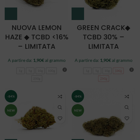
NUOVA LEMON
GREEN CRACK◆
HAZE ◆ TCBD <16%
TCBD 30% –
– LIMITATA
LIMITATA
A partire da:
1,90
€
al grammo
A partire da:
1,90
€
al grammo
1g
5g
10g
100g
1g
5g
10g
100g
250g
250g
-84%
-84%
NEW
NEW