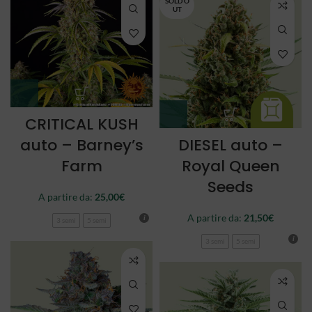
SOLD O
UT
CRITICAL KUSH
auto – Barney’s
DIESEL auto –
Farm
Royal Queen
Seeds
A partire da:
25,00
€
A partire da:
21,50
€
3 semi
5 semi
3 semi
5 semi