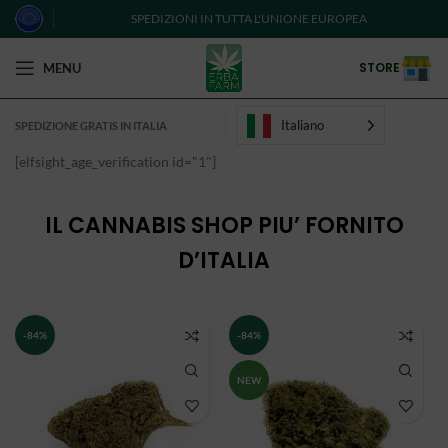
SPEDIZIONI IN TUTTA L'UNIONE EUROPEA
STORE
MENU
Italiano
SPEDIZIONE GRATIS IN ITALIA
[elfsight_age_verification id="1"]
IL CANNABIS SHOP PIU’ FORNITO
D’ITALIA
-84%
-84%
NEW