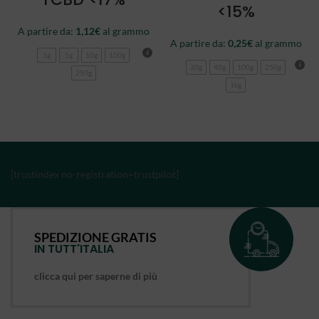
<15%
A partire da:
1,12
€
al grammo
A partire da:
0,25
€
al grammo
1g
5g
10g
100g
20g
40g
100g
250g
250g
1kg
[trustindex no-registration=trustpilot]
SPEDIZIONE GRATIS
IN TUTT'ITALIA
clicca qui per saperne di più