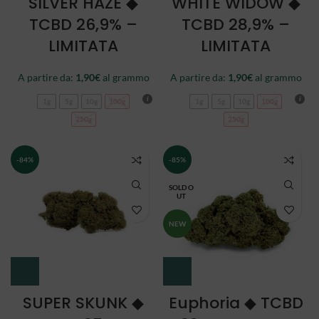
SILVER HAZE ◆
WHITE WIDOW ◆
TCBD 26,9% –
TCBD 28,9% –
LIMITATA
LIMITATA
A partire da:
1,90
€
al grammo
A partire da:
1,90
€
al grammo
1g
5g
10g
100g
1g
5g
10g
100g
250g
250g
-84%
-85%
SOLD O
UT
NEW
SUPER SKUNK ◆
Euphoria ◆ TCBD