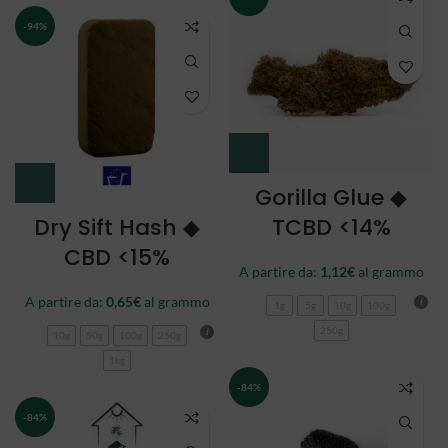
-94%
Gorilla Glue ◆
Dry Sift Hash ◆
TCBD <14%
CBD <15%
A partire da:
1,12
€
al grammo
A partire da:
0,65
€
al grammo
1g
5g
10g
100g
250g
10g
50g
100g
250g
1kg
-84%
-84%