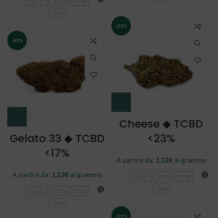
1g
5g
10g
100g
250g
-89%
-89%
Cheese ◆ TCBD
Gelato 33 ◆ TCBD
<23%
<17%
A partire da:
1,12
€
al grammo
A partire da:
1,12
€
al grammo
1g
5g
10g
100g
250g
1g
5g
10g
100g
250g
-89%