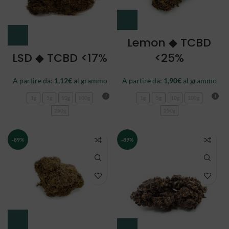
Lemon ◆ TCBD
LSD ◆ TCBD <17%
<25%
A partire da:
1,12
€
al grammo
A partire da:
1,90
€
al grammo
1g
5g
10g
100g
1g
5g
10g
100g
250g
250g
-89%
-89%