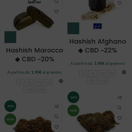
Hashish Afghano
Hashish Marocco
◆ CBD ~22%
◆ CBD ~20%
A partire da:
1,90
€
al grammo
A partire da:
1,90
€
al grammo
1g
5g
10g
50g
100g
250g
1g
5g
10g
50g
100g
250g
-84%
-89%
NEW
NEW