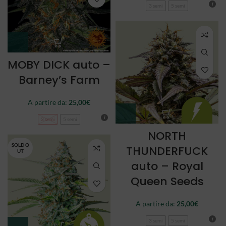
3 semi
5 semi
MOBY DICK auto –
Barney’s Farm
A partire da:
25,00
€
3 semi
5 semi
NORTH
SOLD O
THUNDERFUCK
UT
auto – Royal
Queen Seeds
A partire da:
25,00
€
3 semi
5 semi