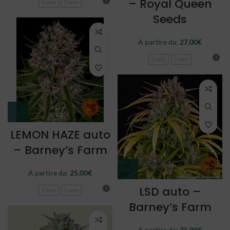
– Royal Queen
3 semi
5 semi
Seeds
A partire da:
27,00
€
3 semi
5 semi
LEMON HAZE auto
– Barney’s Farm
A partire da:
25,00
€
LSD auto –
3 semi
5 semi
Barney’s Farm
A partire da:
25,00
€