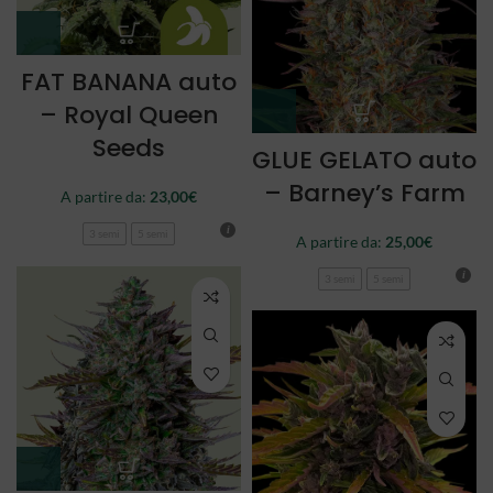
FAT BANANA auto
– Royal Queen
Seeds
GLUE GELATO auto
– Barney’s Farm
A partire da:
23,00
€
3 semi
5 semi
A partire da:
25,00
€
3 semi
5 semi