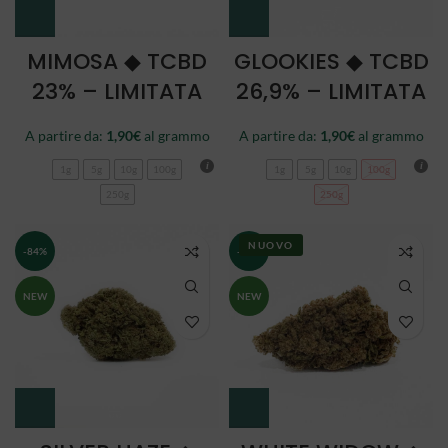
MIMOSA ◆ TCBD
GLOOKIES ◆ TCBD
23% – LIMITATA
26,9% – LIMITATA
A partire da:
1,90
€
al grammo
A partire da:
1,90
€
al grammo
1g
5g
10g
100g
1g
5g
10g
100g
250g
250g
NUOVO
-84%
-84%
NEW
NEW