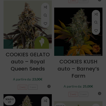
3 semi
5 semi
COOKIES GELATO
auto – Royal
COOKIES KUSH
Queen Seeds
auto – Barney’s
Farm
A partire da:
23,00
€
A partire da:
25,00
€
3 semi
5 semi
3 semi
5 semi
SOLD O
UT