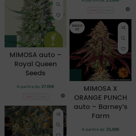
3 semi
5 semi
SOLD O
UT
MIMOSA auto –
Royal Queen
Seeds
A partire da:
27,00
€
MIMOSA X
ORANGE PUNCH
3 semi
5 semi
auto – Barney’s
Farm
A partire da:
25,00
€