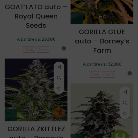
GOAT’LATO auto –
Royal Queen
Seeds
GORILLA GLUE
auto – Barney’s
A partire da:
28,00
€
Farm
3 semi
5 semi
A partire da:
32,00
€
3 semi
5 semi
GORILLA ZKITTLEZ