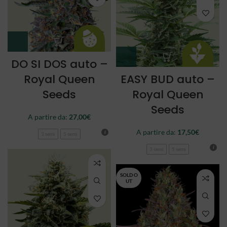
DO SI DOS auto –
Royal Queen
EASY BUD auto –
Seeds
Royal Queen
Seeds
A partire da:
27,00
€
A partire da:
17,50
€
3 semi
5 semi
3 semi
5 semi
SOLD O
UT