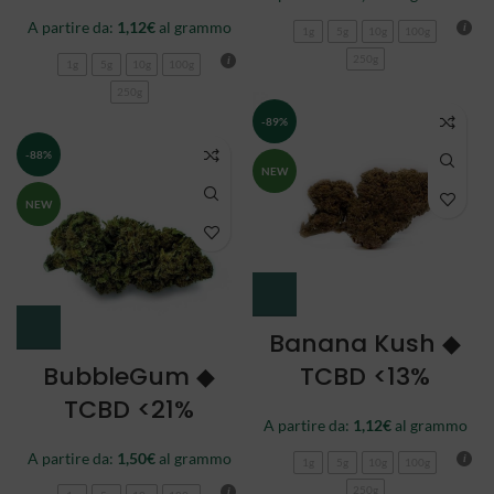
A partire da:
1,12
€
al grammo
1g
5g
10g
100g
250g
1g
5g
10g
100g
250g
-89%
-88%
NEW
NEW
Banana Kush ◆
BubbleGum ◆
TCBD <13%
TCBD <21%
A partire da:
1,12
€
al grammo
A partire da:
1,50
€
al grammo
1g
5g
10g
100g
250g