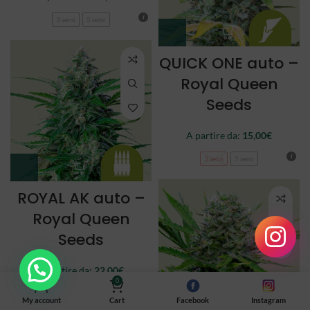
3 semi
5 semi
QUICK ONE auto –
Royal Queen
Seeds
A partire da:
15,00
€
3 semi
5 semi
ROYAL AK auto –
Royal Queen
Seeds
A partire da:
22,00
€
0
3 semi
5 semi
My account
Cart
Facebook
Instagram