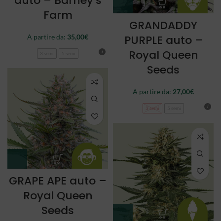
auto – Barney’s
Farm
GRANDADDY
A partire da:
35,00
€
PURPLE auto –
Royal Queen
3 semi
5 semi
Seeds
A partire da:
27,00
€
3 semi
5 semi
GRAPE APE auto –
Royal Queen
Seeds