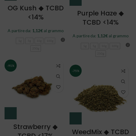
OG Kush ◆ TCBD
Purple Haze ◆
<14%
TCBD <14%
A partire da:
1,12
€
al grammo
A partire da:
1,12
€
al grammo
1g
5g
10g
100g
1g
5g
10g
100g
250g
250g
-91%
-75%
Strawberry ◆
WeedMix ◆ TCBD
TCBD <17%