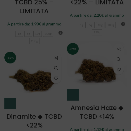
TCBD 25% –
<22% – LIMITATA
LIMITATA
A partire da:
2,20
€
al grammo
A partire da:
1,90
€
al grammo
1g
5g
10g
100g
250g
1g
5g
10g
100g
250g
-89%
-89%
Amnesia Haze ◆
Dinamite ◆ TCBD
TCBD <14%
<22%
A partire da:
1,12
€
al grammo