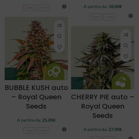
A partire da:
18,00
€
3 semi
5 semi
3 semi
5 semi
BUBBLE KUSH auto
– Royal Queen
CHERRY PIE auto –
Seeds
Royal Queen
Seeds
A partire da:
25,00
€
A partire da:
27,00
€
3 semi
5 semi