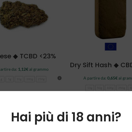
SCEGLI
ese ◆ TCBD <23%
SCEGLI
Dry Sift Hash ◆ CB
artire da:
1,12
€
al grammo
A partire da:
0,65
€
al gra
1g
5g
10g
100g
250g
10g
50g
100g
250g
1
-89%
Hai più di 18 anni?
NEW