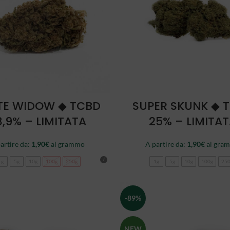
SCEGLI
SCEGLI
TE WIDOW ◆ TCBD
SUPER SKUNK ◆ 
8,9% – LIMITATA
25% – LIMITA
artire da:
1,90
€
al grammo
A partire da:
1,90
€
al gra
1g
5g
10g
100g
250g
1g
5g
10g
100g
25
-89%
NEW