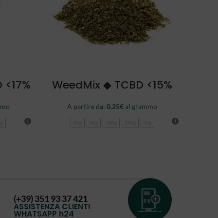
SCEGLI
D <17%
WeedMix ◆ TCBD <15%
mmo
A partire da:
0,25
€
al grammo
0g
20g
40g
100g
250g
1kg
(+39) 351 93 37 421
ASSISTENZA CLIENTI
WHATSAPP h24