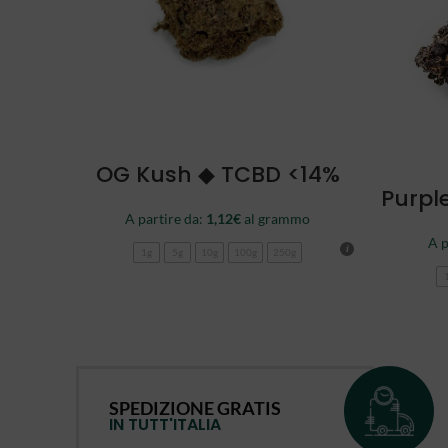
SCEGLI
OG Kush ◆ TCBD <14%
Purpl
A partire da:
1,12
€
al grammo
A p
1g
5g
10g
100g
250g
SPEDIZIONE GRATIS
IN TUTT'ITALIA