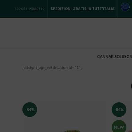
SPEDIZIONI GRATIS IN TUTT'ITALIA
+39 081 19662119
CANNABIS
OLIO CB
[elfsight_age_verification id="1"]
-84%
-84%
NEW