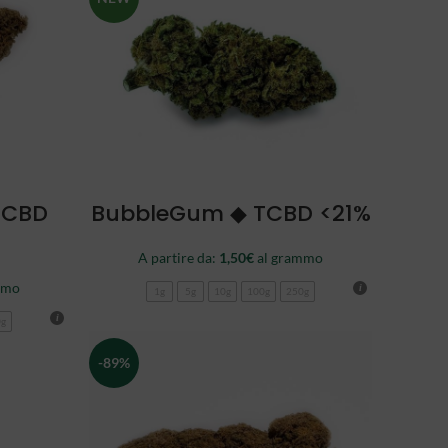
SCEGLI
TCBD
BubbleGum ◆ TCBD <21%
A partire da:
1,50
€
al grammo
mmo
1g
5g
10g
100g
250g
0g
-89%