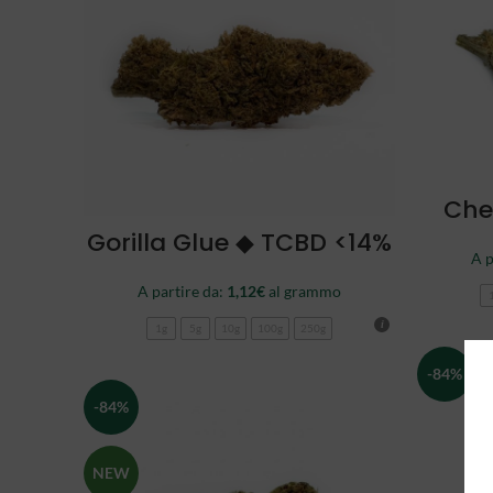
Che
SCEGLI
Gorilla Glue ◆ TCBD <14%
A p
A partire da:
1,12
€
al grammo
1g
5g
10g
100g
250g
-84%
-84%
NEW