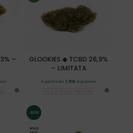
SCEGLI
23% –
GLOOKIES ◆ TCBD 26,9%
– LIMITATA
mmo
A partire da:
1,90
€
al grammo
0g
1g
5g
10g
100g
250g
-85%
SOLD
OUT