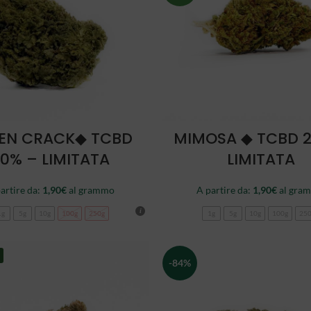
SCEGLI
SCEGLI
EN CRACK◆ TCBD
MIMOSA ◆ TCBD 
0% – LIMITATA
LIMITATA
artire da:
1,90
€
al grammo
A partire da:
1,90
€
al gra
1g
5g
10g
100g
250g
1g
5g
10g
100g
25
-84%