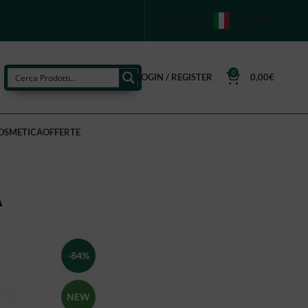
PUNTI VENDITA
ITALIANO
0
LOGIN / REGISTER
0,00
€
OSMETICA
OFFERTE
A
-84%
NEW