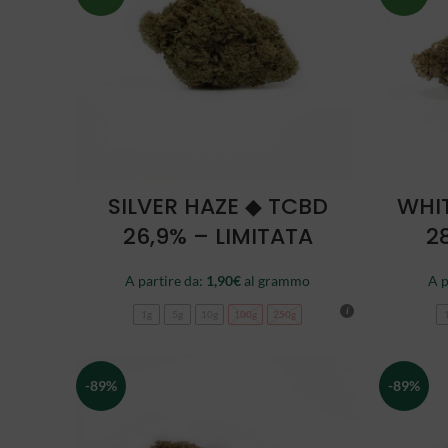
SCEGLI
SILVER HAZE ◆ TCBD
WHI
26,9% – LIMITATA
2
A partire da:
1,90
€
al grammo
A p
1g
5g
10g
100g
250g
-89%
-89%