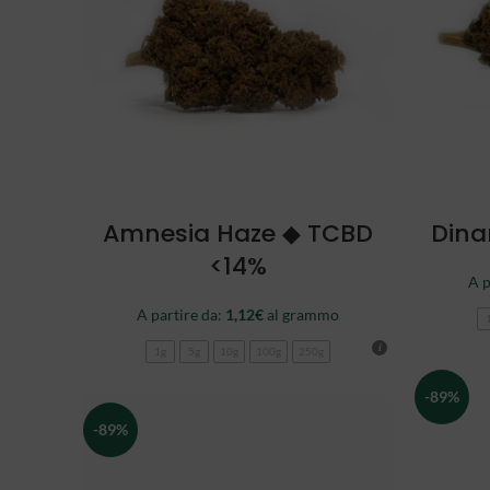
SCEGLI
Amnesia Haze ◆ TCBD
Dina
<14%
A p
A partire da:
1,12
€
al grammo
1g
5g
10g
100g
250g
-89%
-89%