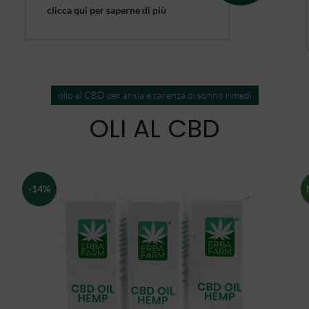
clicca qui per saperne di più
olio al CBD per ansia e carenza di sonno rimedi
OLI AL CBD
-14%