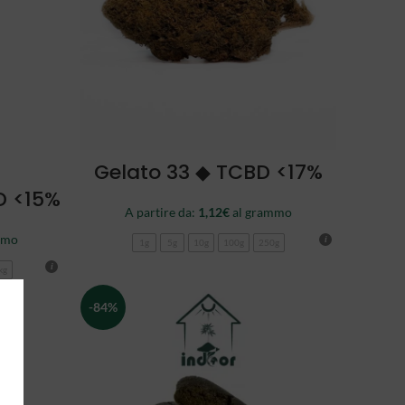
SCEGLI
Gelato 33 ◆ TCBD <17%
D <15%
A partire da:
1,12
€
al grammo
mmo
1g
5g
10g
100g
250g
kg
-84%