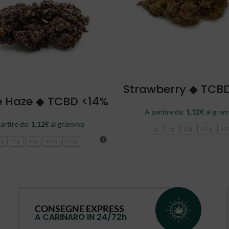
SCEGLI
Strawberry ◆ TCB
SCEGLI
e Haze ◆ TCBD <14%
A partire da:
1,12
€
al gra
artire da:
1,12
€
al grammo
1g
5g
10g
100g
25
1g
5g
10g
100g
250g
CONSEGNE EXPRESS
A CARINARO IN 24/72h