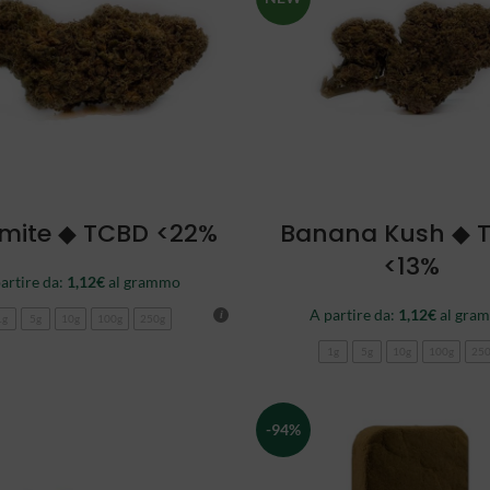
SCEGLI
SCEGLI
mite ◆ TCBD <22%
Banana Kush ◆ 
<13%
artire da:
1,12
€
al grammo
A partire da:
1,12
€
al gra
1g
5g
10g
100g
250g
1g
5g
10g
100g
25
-94%