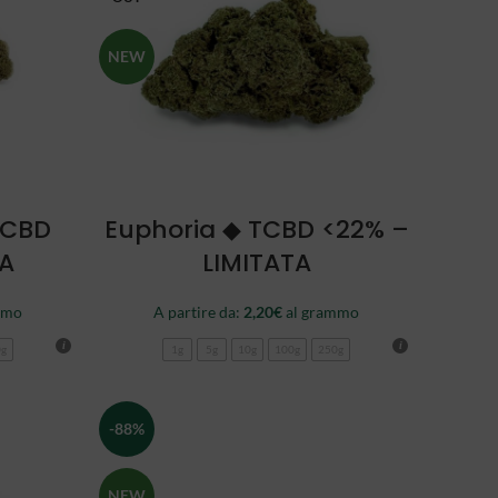
NEW
SCEGLI
TCBD
Euphoria ◆ TCBD <22% –
TA
LIMITATA
mmo
A partire da:
2,20
€
al grammo
0g
1g
5g
10g
100g
250g
-88%
NEW