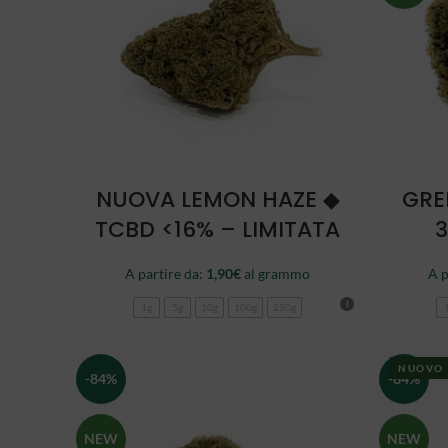
SCEGLI
NUOVA LEMON HAZE ◆
GRE
TCBD <16% – LIMITATA
3
A partire da:
1,90
€
al grammo
A p
1g
5g
10g
100g
250g
NUOVO
-84%
-84%
NEW
NEW