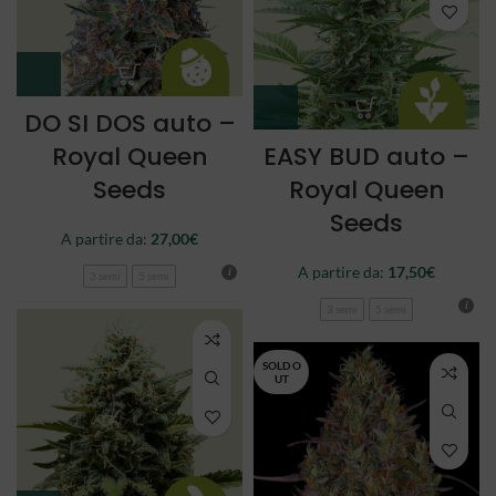
DO SI DOS auto –
Royal Queen
EASY BUD auto –
Seeds
Royal Queen
Seeds
A partire da:
27,00
€
A partire da:
17,50
€
3 semi
5 semi
3 semi
5 semi
SOLD O
UT