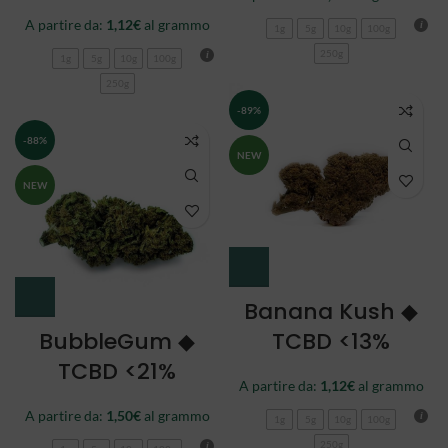
A partire da:
1,12
€
al grammo
1g
5g
10g
100g
250g
1g
5g
10g
100g
250g
-89%
-88%
NEW
NEW
Banana Kush ◆
BubbleGum ◆
TCBD <13%
TCBD <21%
A partire da:
1,12
€
al grammo
A partire da:
1,50
€
al grammo
1g
5g
10g
100g
250g