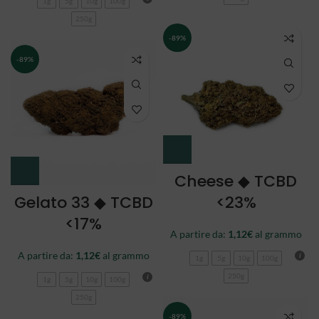
1g
5g
10g
100g
250g
-89%
-89%
Cheese ◆ TCBD
Gelato 33 ◆ TCBD
<23%
<17%
A partire da:
1,12
€
al grammo
A partire da:
1,12
€
al grammo
1g
5g
10g
100g
250g
1g
5g
10g
100g
250g
-89%