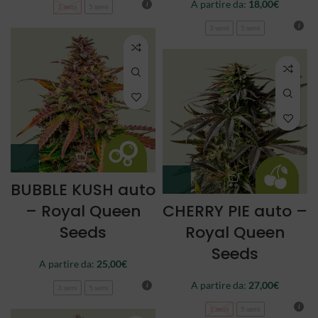
A partire da:
18,00
€
3 semi
5 semi
3 semi
5 semi
BUBBLE KUSH auto
– Royal Queen
CHERRY PIE auto –
Seeds
Royal Queen
Seeds
A partire da:
25,00
€
A partire da:
27,00
€
3 semi
5 semi
3 semi
5 semi