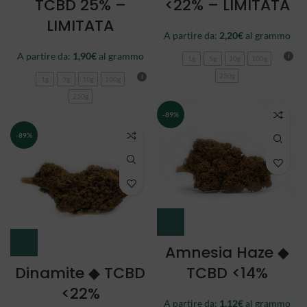
TCBD 25% –
<22% – LIMITATA
LIMITATA
A partire da:
2,20
€
al grammo
A partire da:
1,90
€
al grammo
1g
5g
10g
100g
250g
1g
5g
10g
100g
250g
-89%
-89%
Amnesia Haze ◆
Dinamite ◆ TCBD
TCBD <14%
<22%
A partire da:
1,12
€
al grammo