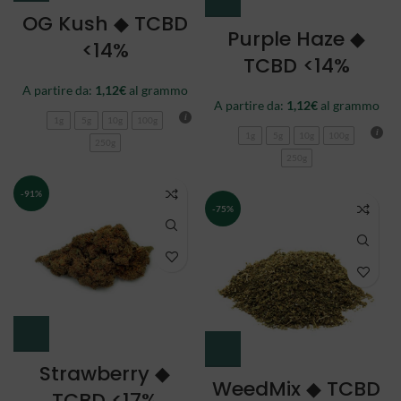
OG Kush ◆ TCBD
Purple Haze ◆
<14%
TCBD <14%
A partire da:
1,12
€
al grammo
A partire da:
1,12
€
al grammo
1g
5g
10g
100g
1g
5g
10g
100g
250g
250g
-91%
-75%
Strawberry ◆
WeedMix ◆ TCBD
TCBD <17%