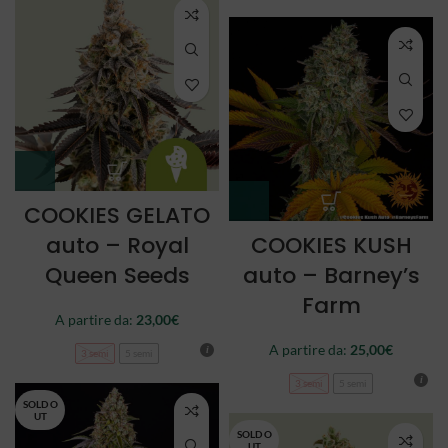
COOKIES GELATO
auto – Royal
COOKIES KUSH
Queen Seeds
auto – Barney’s
Farm
A partire da:
23,00
€
A partire da:
25,00
€
3 semi
5 semi
3 semi
5 semi
SOLD O
UT
SOLD O
UT