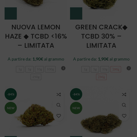
NUOVA LEMON
GREEN CRACK◆
HAZE ◆ TCBD <16%
TCBD 30% –
– LIMITATA
LIMITATA
A partire da:
1,90
€
al grammo
A partire da:
1,90
€
al grammo
1g
5g
10g
100g
1g
5g
10g
100g
250g
250g
-84%
-84%
NEW
NEW