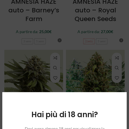
AMNESIA HAZE
AMNESIA HAZE
auto – Barney’s
auto – Royal
Farm
Queen Seeds
A partire da:
25,00
€
A partire da:
27,00
€
3 semi
5 semi
3 semi
5 semi
Hai più di 18 anni?
APPLE FRITTER
AUTOFLOWERING
auto – Royal
MIX – Royal
Devi avere almeno 18 anni per visualizzare la