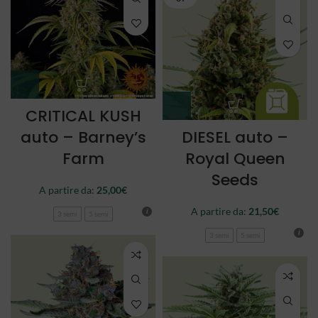
CRITICAL KUSH
auto – Barney’s
DIESEL auto –
Farm
Royal Queen
Seeds
A partire da:
25,00
€
A partire da:
21,50
€
3 semi
5 semi
3 semi
5 semi