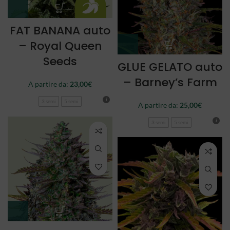
FAT BANANA auto
– Royal Queen
Seeds
GLUE GELATO auto
– Barney’s Farm
A partire da:
23,00
€
3 semi
5 semi
A partire da:
25,00
€
3 semi
5 semi