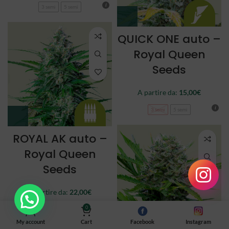
3 semi
5 semi
QUICK ONE auto –
Royal Queen
Seeds
A partire da:
15,00
€
3 semi
5 semi
ROYAL AK auto –
Royal Queen
Seeds
A partire da:
22,00
€
0
3 semi
5 semi
My account
Cart
Facebook
Instagram