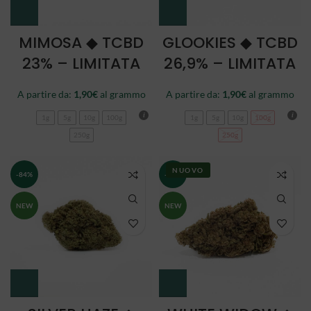
MIMOSA ◆ TCBD
GLOOKIES ◆ TCBD
23% – LIMITATA
26,9% – LIMITATA
A partire da:
1,90
€
al grammo
A partire da:
1,90
€
al grammo
1g
5g
10g
100g
1g
5g
10g
100g
250g
250g
NUOVO
-84%
-84%
NEW
NEW