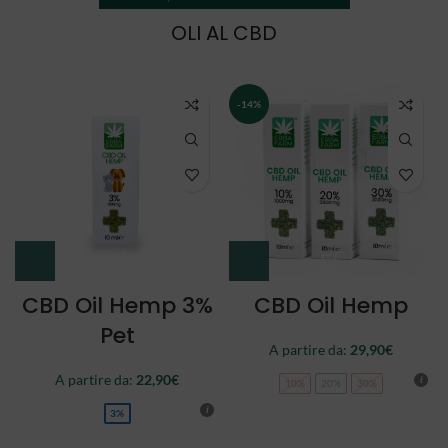
OLI AL CBD
NEW
CBD Oil Double
CBD Oil Full
Spectrum
Spectrum
A partire da:
34,90
€
44,90
€
10%
20%
30%
10%
20%
30%