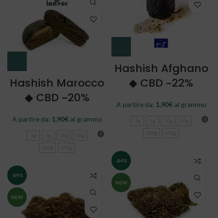
Hashish Afghano
Hashish Marocco
◆ CBD ~22%
◆ CBD ~20%
A partire da:
1,90
€
al grammo
A partire da:
1,90
€
al grammo
1g
5g
10g
50g
100g
250g
1g
5g
10g
50g
100g
250g
-84%
-89%
NEW
NEW