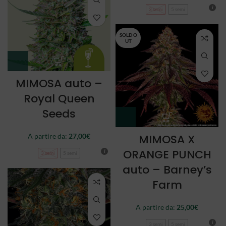
3 semi
5 semi
SOLD O
UT
MIMOSA auto –
Royal Queen
Seeds
A partire da:
27,00
€
MIMOSA X
ORANGE PUNCH
3 semi
5 semi
auto – Barney’s
Farm
A partire da:
25,00
€
3 semi
5 semi