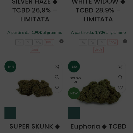
SILVER HAZE ◆
WHITE WIDOW ◆
TCBD 26,9% –
TCBD 28,9% –
LIMITATA
LIMITATA
A partire da:
1,90
€
al grammo
A partire da:
1,90
€
al grammo
1g
5g
10g
100g
1g
5g
10g
100g
250g
250g
-84%
-85%
SOLD O
UT
NEW
SUPER SKUNK ◆
Euphoria ◆ TCBD