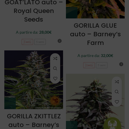
GOAT’LATO auto –
Royal Queen
Seeds
GORILLA GLUE
auto – Barney’s
A partire da:
28,00
€
Farm
3 semi
5 semi
A partire da:
32,00
€
3 semi
5 semi
GORILLA ZKITTLEZ
auto – Barney’s