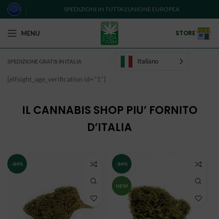
SPEDIZIONI IN TUTTA L'UNIONE EUROPEA
STORE
MENU
Italiano
SPEDIZIONE GRATIS IN ITALIA
[elfsight_age_verification id="1"]
IL CANNABIS SHOP PIU’ FORNITO
D’ITALIA
-84%
-84%
NEW