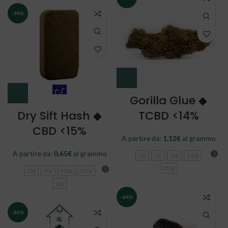
-94%
Gorilla Glue ◆
Dry Sift Hash ◆
TCBD <14%
CBD <15%
A partire da:
1,12
€
al grammo
A partire da:
0,65
€
al grammo
1g
5g
10g
100g
250g
10g
50g
100g
250g
1kg
-84%
-84%