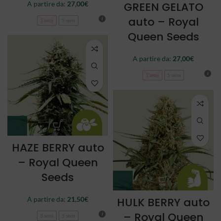
A partire da:
27,00
€
GREEN GELATO
auto – Royal
3 semi
5 semi
Queen Seeds
A partire da:
27,00
€
3 semi
5 semi
HAZE BERRY auto
– Royal Queen
Seeds
A partire da:
21,50
€
HULK BERRY auto
– Royal Queen
3 semi
5 semi