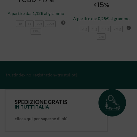
<15%
A partire da:
1,12
€
al grammo
A partire da:
0,25
€
al grammo
1g
5g
10g
100g
20g
40g
100g
250g
250g
1kg
[trustindex no-registration=trustpilot]
SPEDIZIONE GRATIS
IN TUTT'ITALIA
clicca qui per saperne di più