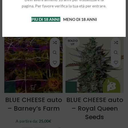
Queen Seeds
Queen Seeds
pagina. Per favore verifica la tua età per entrare.
A partire da:
25,00
€
A partire da:
21,50
€
PIU DI 18 ANNI
MENO DI 18 ANNI
3 semi
5 semi
3 semi
5 semi
SOLD O
UT
BLUE CHEESE auto
BLUE CHEESE auto
– Barney’s Farm
– Royal Queen
Seeds
A partire da:
25,00
€