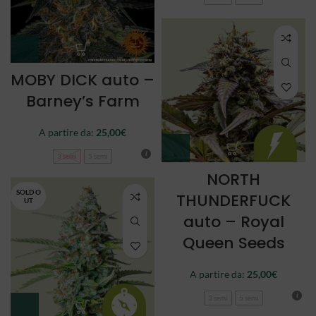
MOBY DICK auto –
Barney’s Farm
A partire da:
25,00
€
3 semi
5 semi
NORTH
SOLD O
THUNDERFUCK
UT
auto – Royal
Queen Seeds
A partire da:
25,00
€
3 semi
5 semi