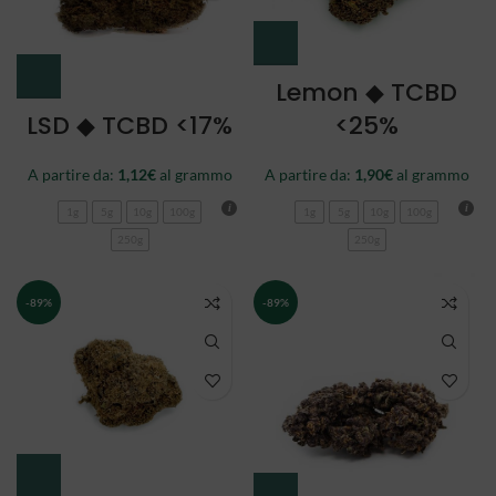
Lemon ◆ TCBD
LSD ◆ TCBD <17%
<25%
A partire da:
1,12
€
al grammo
A partire da:
1,90
€
al grammo
1g
5g
10g
100g
1g
5g
10g
100g
250g
250g
-89%
-89%