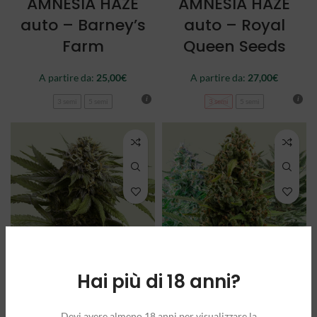
AMNESIA HAZE
AMNESIA HAZE
auto – Barney’s
auto – Royal
Farm
Queen Seeds
A partire da:
25,00
€
A partire da:
27,00
€
3 semi
5 semi
3 semi
5 semi
Hai più di 18 anni?
APPLE FRITTER
AUTOFLOWERING
auto – Royal
MIX – Royal
Devi avere almeno 18 anni per visualizzare la