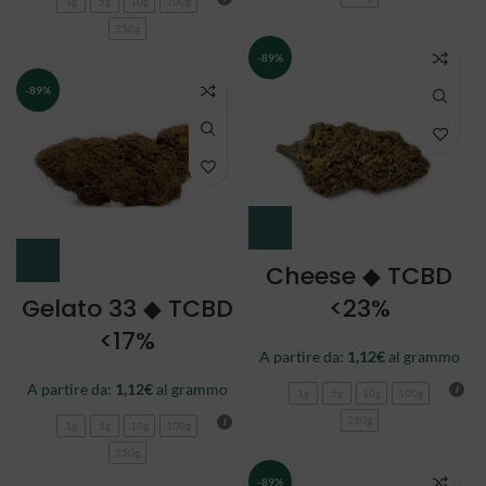
1g
5g
10g
100g
250g
-89%
-89%
Cheese ◆ TCBD
Gelato 33 ◆ TCBD
<23%
<17%
A partire da:
1,12
€
al grammo
A partire da:
1,12
€
al grammo
1g
5g
10g
100g
250g
1g
5g
10g
100g
250g
-89%