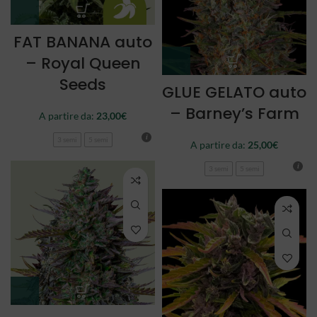
FAT BANANA auto
– Royal Queen
Seeds
GLUE GELATO auto
– Barney’s Farm
A partire da:
23,00
€
3 semi
5 semi
A partire da:
25,00
€
3 semi
5 semi