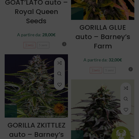
GOAT’LATO auto –
Royal Queen
Seeds
GORILLA GLUE
auto – Barney’s
A partire da:
28,00
€
Farm
3 semi
5 semi
A partire da:
32,00
€
3 semi
5 semi
GORILLA ZKITTLEZ
auto – Barney’s