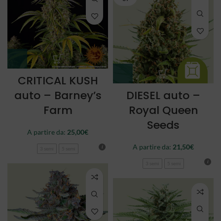
CRITICAL KUSH
auto – Barney’s
DIESEL auto –
Farm
Royal Queen
Seeds
A partire da:
25,00
€
A partire da:
21,50
€
3 semi
5 semi
3 semi
5 semi