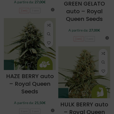
A partire da:
27,00
€
GREEN GELATO
auto – Royal
3 semi
5 semi
Queen Seeds
A partire da:
27,00
€
3 semi
5 semi
HAZE BERRY auto
– Royal Queen
Seeds
A partire da:
21,50
€
HULK BERRY auto
– Royal Queen
3 semi
5 semi