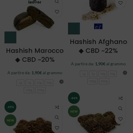
Hashish Afghano
Hashish Marocco
◆ CBD ~22%
◆ CBD ~20%
A partire da:
1,90
€
al grammo
A partire da:
1,90
€
al grammo
1g
5g
10g
50g
100g
250g
1g
5g
10g
50g
100g
250g
-84%
-89%
NEW
NEW