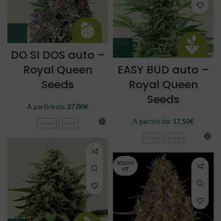
DO SI DOS auto –
Royal Queen
EASY BUD auto –
Seeds
Royal Queen
Seeds
A partire da:
27,00
€
A partire da:
17,50
€
3 semi
5 semi
3 semi
5 semi
SOLD O
UT