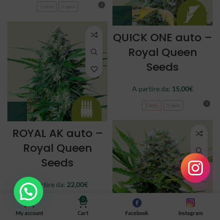
3 semi
5 semi
QUICK ONE auto –
Royal Queen
Seeds
A partire da:
15,00
€
3 semi
5 semi
ROYAL AK auto –
Royal Queen
Seeds
A partire da:
22,00
€
0
3 semi
5 semi
My account
Cart
Facebook
Instagram