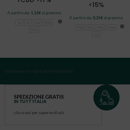
<15%
A partire da:
1,12
€
al grammo
A partire da:
0,25
€
al grammo
1g
5g
10g
100g
20g
40g
100g
250g
250g
1kg
[trustindex no-registration=trustpilot]
SPEDIZIONE GRATIS
IN TUTT'ITALIA
clicca qui per saperne di più