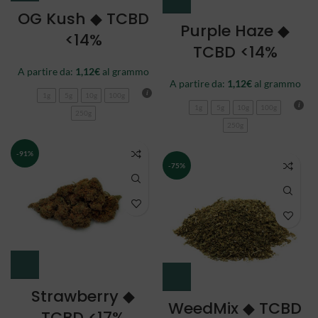
OG Kush ◆ TCBD
Purple Haze ◆
<14%
TCBD <14%
A partire da:
1,12
€
al grammo
A partire da:
1,12
€
al grammo
1g
5g
10g
100g
1g
5g
10g
100g
250g
250g
-91%
-75%
Strawberry ◆
WeedMix ◆ TCBD
TCBD <17%