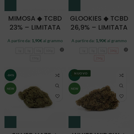
MIMOSA ◆ TCBD
GLOOKIES ◆ TCBD
23% – LIMITATA
26,9% – LIMITATA
A partire da:
1,90
€
al grammo
A partire da:
1,90
€
al grammo
1g
5g
10g
100g
1g
5g
10g
100g
250g
250g
NUOVO
-84%
-84%
NEW
NEW