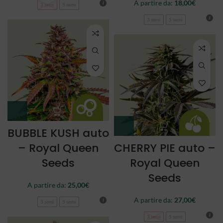
A partire da:
18,00
€
3 semi
5 semi
3 semi
5 semi
BUBBLE KUSH auto
– Royal Queen
CHERRY PIE auto –
Seeds
Royal Queen
Seeds
A partire da:
25,00
€
A partire da:
27,00
€
3 semi
5 semi
3 semi
5 semi