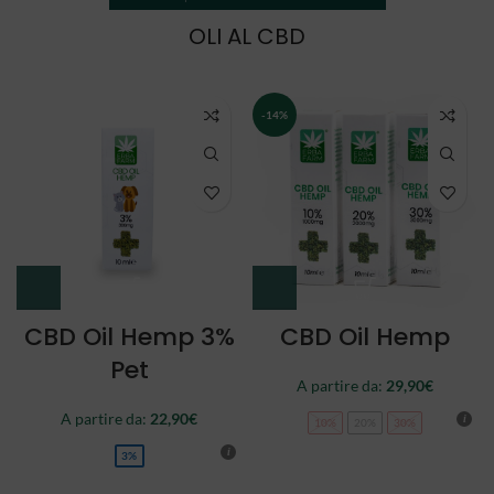
OLI AL CBD
NEW
CBD Oil Double
CBD Oil Full
Spectrum
Spectrum
A partire da:
34,90
€
44,90
€
10%
20%
30%
10%
20%
30%