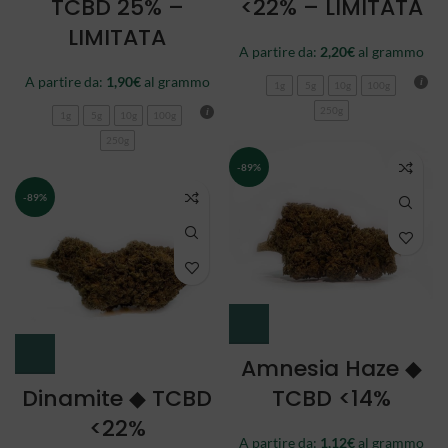
TCBD 25% –
<22% – LIMITATA
LIMITATA
A partire da:
2,20
€
al grammo
A partire da:
1,90
€
al grammo
1g
5g
10g
100g
250g
1g
5g
10g
100g
250g
-89%
-89%
Amnesia Haze ◆
Dinamite ◆ TCBD
TCBD <14%
<22%
A partire da:
1,12
€
al grammo