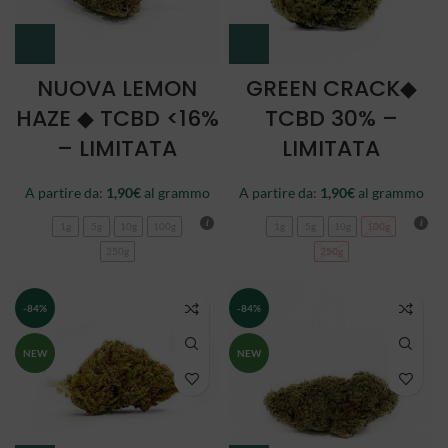
NUOVA LEMON
GREEN CRACK◆
HAZE ◆ TCBD <16%
TCBD 30% –
– LIMITATA
LIMITATA
A partire da:
1,90
€
al grammo
A partire da:
1,90
€
al grammo
1g
5g
10g
100g
1g
5g
10g
100g
250g
250g
-84%
-84%
NEW
NEW