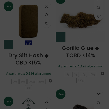
-94%
Gorilla Glue ◆
Dry Sift Hash ◆
TCBD <14%
CBD <15%
A partire da:
1,12
€
al grammo
A partire da:
0,65
€
al grammo
1g
5g
10g
100g
250g
10g
50g
100g
250g
1kg
-84%
-84%