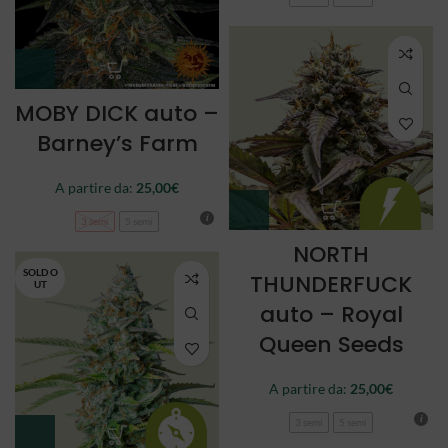
MOBY DICK auto –
Barney’s Farm
A partire da:
25,00
€
3 semi
5 semi
NORTH
SOLD O
THUNDERFUCK
UT
auto – Royal
Queen Seeds
A partire da:
25,00
€
3 semi
5 semi