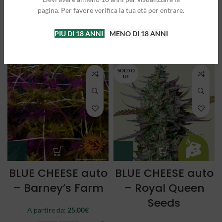
Queen Seeds
Queen Seeds
pagina. Per favore verifica la tua età per entrare.
A partire da:
25,00
€
A partire da:
21,50
€
PIU DI 18 ANNI
MENO DI 18 ANNI
3 semi
5 semi
3 semi
5 semi
SOLD O
UT
BLUE CHEESE auto
BLUE CHEESE auto
– Barney’s Farm
– Royal Queen
Seeds
A partire da:
25,00
€