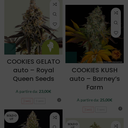
COOKIES GELATO
auto – Royal
COOKIES KUSH
Queen Seeds
auto – Barney’s
Farm
A partire da:
23,00
€
A partire da:
25,00
€
3 semi
5 semi
3 semi
5 semi
SOLD O
UT
SOLD O
UT