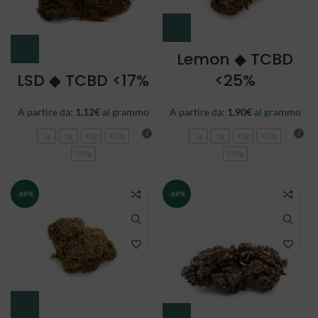
Lemon ◆ TCBD
LSD ◆ TCBD <17%
<25%
A partire da:
1,12
€
al grammo
A partire da:
1,90
€
al grammo
1g
5g
10g
100g
1g
5g
10g
100g
250g
250g
-89%
-89%