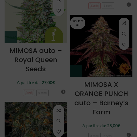
3 semi
5 semi
SOLD O
UT
MIMOSA auto –
Royal Queen
Seeds
A partire da:
27,00
€
MIMOSA X
ORANGE PUNCH
3 semi
5 semi
auto – Barney’s
Farm
A partire da:
25,00
€
3 semi
5 semi