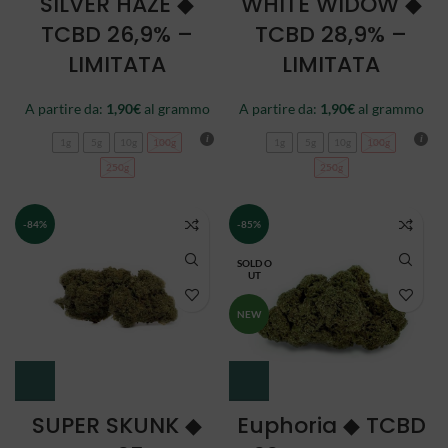
SILVER HAZE ◆
WHITE WIDOW ◆
TCBD 26,9% –
TCBD 28,9% –
LIMITATA
LIMITATA
A partire da:
1,90
€
al grammo
A partire da:
1,90
€
al grammo
1g
5g
10g
100g
1g
5g
10g
100g
250g
250g
-84%
-85%
SOLD O
UT
NEW
SUPER SKUNK ◆
Euphoria ◆ TCBD