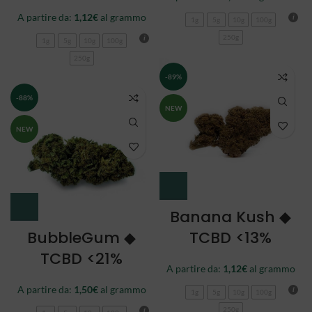
A partire da:
1,12
€
al grammo
1g
5g
10g
100g
250g
1g
5g
10g
100g
250g
-89%
-88%
NEW
NEW
Banana Kush ◆
BubbleGum ◆
TCBD <13%
TCBD <21%
A partire da:
1,12
€
al grammo
A partire da:
1,50
€
al grammo
1g
5g
10g
100g
250g