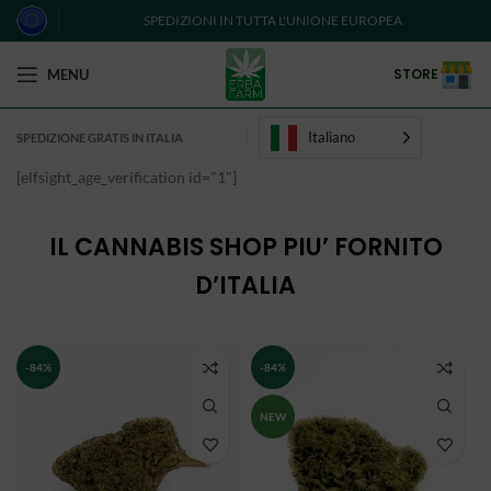
SPEDIZIONI IN TUTTA L'UNIONE EUROPEA
STORE
MENU
Italiano
SPEDIZIONE GRATIS IN ITALIA
[elfsight_age_verification id="1"]
IL CANNABIS SHOP PIU’ FORNITO
D’ITALIA
-84%
-84%
NEW