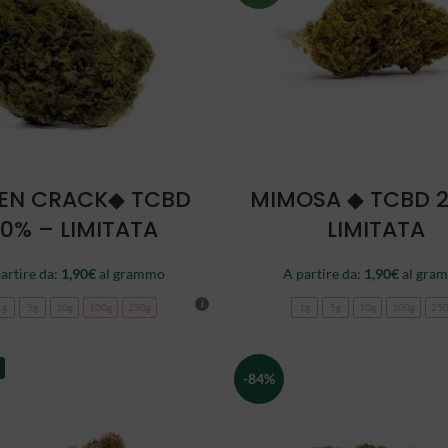
SCEGLI
SCEGLI
EN CRACK◆ TCBD
MIMOSA ◆ TCBD 
0% – LIMITATA
LIMITATA
artire da:
1,90
€
al grammo
A partire da:
1,90
€
al gra
1g
5g
10g
100g
250g
1g
5g
10g
100g
25
-84%