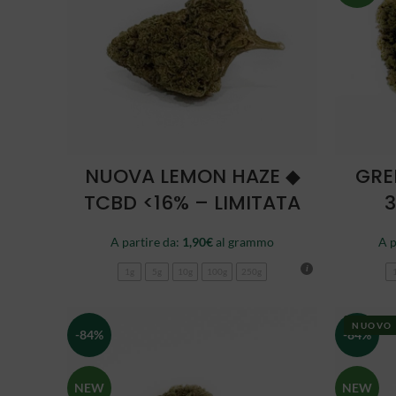
SCEGLI
NUOVA LEMON HAZE ◆
GRE
TCBD <16% – LIMITATA
3
A partire da:
1,90
€
al grammo
A p
1g
5g
10g
100g
250g
NUOVO
-84%
-84%
NEW
NEW