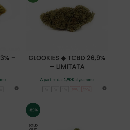
SCEGLI
23% –
GLOOKIES ◆ TCBD 26,9%
– LIMITATA
mmo
A partire da:
1,90
€
al grammo
0g
1g
5g
10g
100g
250g
-85%
SOLD
OUT