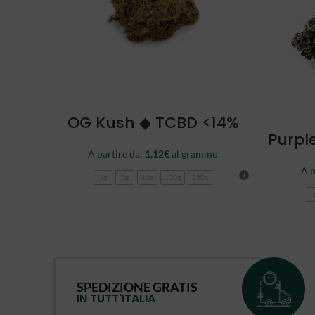
SCEGLI
OG Kush ◆ TCBD <14%
Purpl
A partire da:
1,12
€
al grammo
A p
1g
5g
10g
100g
250g
SPEDIZIONE GRATIS
IN TUTT'ITALIA