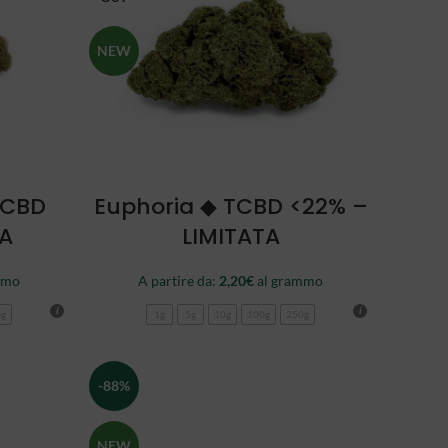
NEW
SCEGLI
TCBD
Euphoria ◆ TCBD <22% –
TA
LIMITATA
mmo
A partire da:
2,20
€
al grammo
0g
1g
5g
10g
100g
250g
-88%
NEW