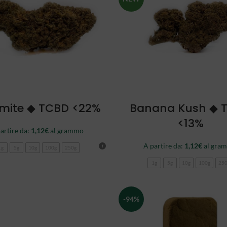
SCEGLI
SCEGLI
mite ◆ TCBD <22%
Banana Kush ◆ 
<13%
artire da:
1,12
€
al grammo
A partire da:
1,12
€
al gra
1g
5g
10g
100g
250g
1g
5g
10g
100g
25
-94%