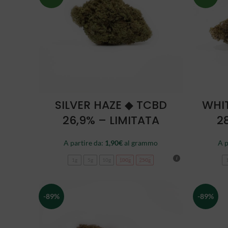
SCEGLI
SILVER HAZE ◆ TCBD
WHI
26,9% – LIMITATA
2
A partire da:
1,90
€
al grammo
A p
1g
5g
10g
100g
250g
-89%
-89%