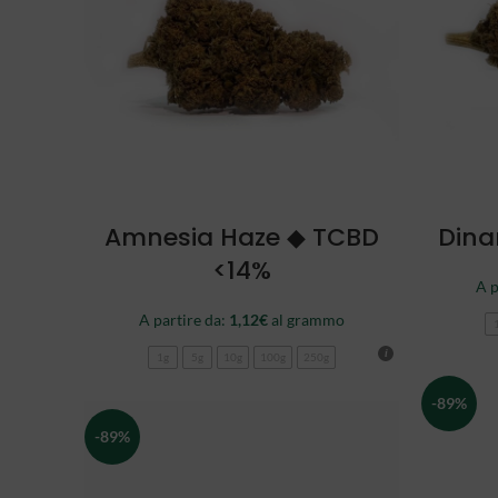
SCEGLI
Amnesia Haze ◆ TCBD
Dina
<14%
A p
A partire da:
1,12
€
al grammo
1g
5g
10g
100g
250g
-89%
-89%