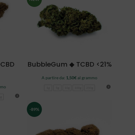
SCEGLI
TCBD
BubbleGum ◆ TCBD <21%
A partire da:
1,50
€
al grammo
mmo
1g
5g
10g
100g
250g
0g
-89%