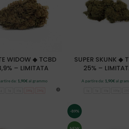
SCEGLI
SCEGLI
TE WIDOW ◆ TCBD
SUPER SKUNK ◆ 
8,9% – LIMITATA
25% – LIMITA
artire da:
1,90
€
al grammo
A partire da:
1,90
€
al gra
1g
5g
10g
100g
250g
1g
5g
10g
100g
25
-89%
NEW