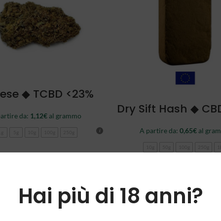
SCEGLI
ese ◆ TCBD <23%
SCEGLI
Dry Sift Hash ◆ CB
artire da:
1,12
€
al grammo
A partire da:
0,65
€
al gra
1g
5g
10g
100g
250g
10g
50g
100g
250g
1
-89%
Hai più di 18 anni?
NEW