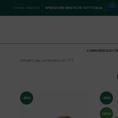
SPEDIZIONI GRATIS IN TUTT'ITALIA
+39 081 19662119
CANNABIS
OLIO CB
[elfsight_age_verification id="1"]
-84%
-84%
NEW