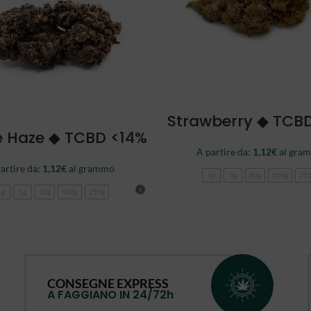
SCEGLI
Strawberry ◆ TCB
SCEGLI
e Haze ◆ TCBD <14%
A partire da:
1,12
€
al gra
artire da:
1,12
€
al grammo
1g
5g
10g
100g
25
1g
5g
10g
100g
250g
CONSEGNE EXPRESS
A FAGGIANO IN 24/72h