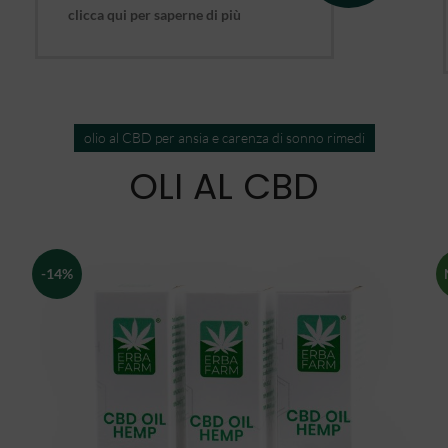
clicca qui per saperne di più
olio al CBD per ansia e carenza di sonno rimedi
OLI AL CBD
-14%