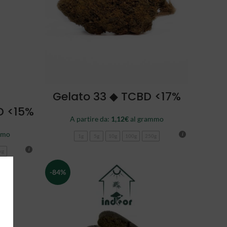
SCEGLI
Gelato 33 ◆ TCBD <17%
D <15%
A partire da:
1,12
€
al grammo
mmo
1g
5g
10g
100g
250g
kg
-84%