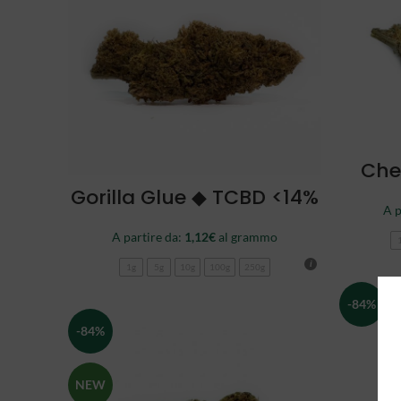
Che
SCEGLI
Gorilla Glue ◆ TCBD <14%
A p
A partire da:
1,12
€
al grammo
1g
5g
10g
100g
250g
-84%
-84%
NEW