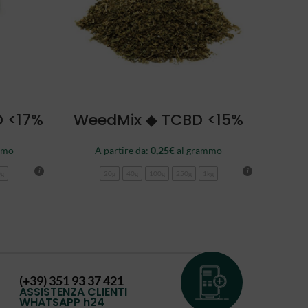
SCEGLI
D <17%
WeedMix ◆ TCBD <15%
mmo
A partire da:
0,25
€
al grammo
0g
20g
40g
100g
250g
1kg
(+39) 351 93 37 421
ASSISTENZA CLIENTI
WHATSAPP h24