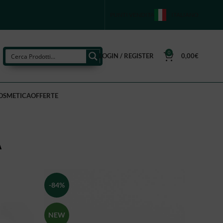
PUNTI VENDITA
ITALIANO
0
LOGIN / REGISTER
0,00
€
OSMETICA
OFFERTE
A
-84%
NEW