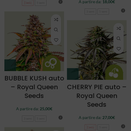
A partire da:
18,00
€
3 semi
5 semi
3 semi
5 semi
BUBBLE KUSH auto
– Royal Queen
CHERRY PIE auto –
Seeds
Royal Queen
Seeds
A partire da:
25,00
€
A partire da:
27,00
€
3 semi
5 semi
3 semi
5 semi