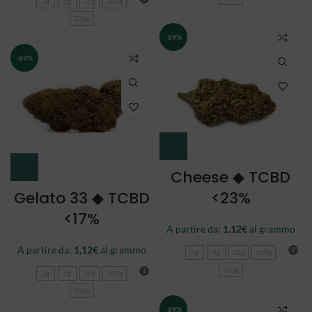
1g
5g
10g
100g
250g
-89%
-89%
Cheese ◆ TCBD
Gelato 33 ◆ TCBD
<23%
<17%
A partire da:
1,12
€
al grammo
A partire da:
1,12
€
al grammo
1g
5g
10g
100g
250g
1g
5g
10g
100g
250g
-89%