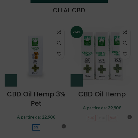
OLI AL CBD
NEW
CBD Oil Double
CBD Oil Full
Spectrum
Spectrum
A partire da:
34,90
€
44,90
€
10%
20%
30%
10%
20%
30%