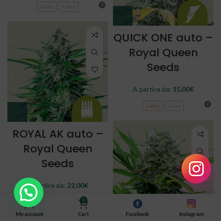
3 semi
5 semi
QUICK ONE auto –
Royal Queen
Seeds
A partire da:
15,00
€
3 semi
5 semi
ROYAL AK auto –
Royal Queen
Seeds
A partire da:
22,00
€
0
3 semi
5 semi
My account
Cart
Facebook
Instagram