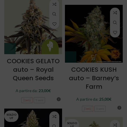
COOKIES GELATO
auto – Royal
COOKIES KUSH
Queen Seeds
auto – Barney’s
Farm
A partire da:
23,00
€
A partire da:
25,00
€
3 semi
5 semi
3 semi
5 semi
SOLD O
UT
SOLD O
UT