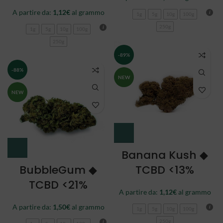
A partire da:
1,12
€
al grammo
1g
5g
10g
100g
250g
1g
5g
10g
100g
250g
-89%
-88%
NEW
NEW
Banana Kush ◆
BubbleGum ◆
TCBD <13%
TCBD <21%
A partire da:
1,12
€
al grammo
A partire da:
1,50
€
al grammo
1g
5g
10g
100g
250g