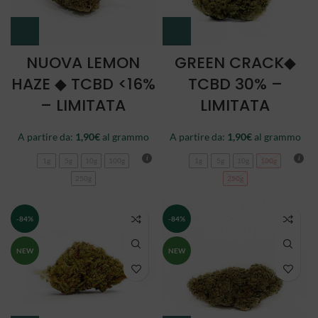
NUOVA LEMON
GREEN CRACK◆
HAZE ◆ TCBD <16%
TCBD 30% –
– LIMITATA
LIMITATA
A partire da:
1,90
€
al grammo
A partire da:
1,90
€
al grammo
1g
5g
10g
100g
1g
5g
10g
100g
250g
250g
-84%
-84%
NEW
NEW