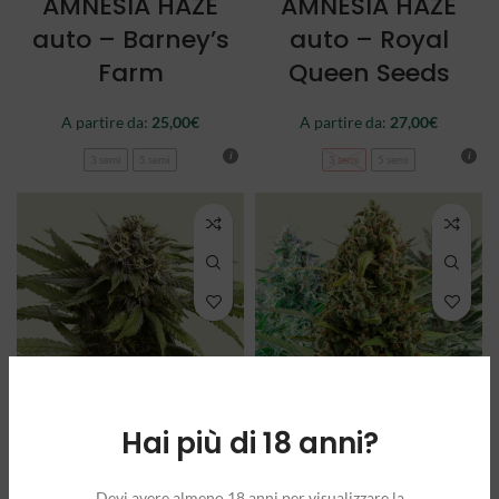
AMNESIA HAZE
AMNESIA HAZE
auto – Barney’s
auto – Royal
Farm
Queen Seeds
A partire da:
25,00
€
A partire da:
27,00
€
3 semi
5 semi
3 semi
5 semi
Hai più di 18 anni?
APPLE FRITTER
AUTOFLOWERING
auto – Royal
MIX – Royal
Devi avere almeno 18 anni per visualizzare la