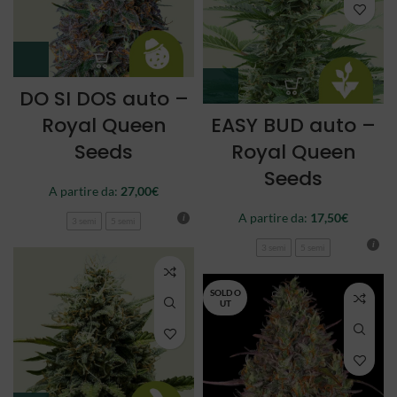
DO SI DOS auto –
Royal Queen
EASY BUD auto –
Seeds
Royal Queen
Seeds
A partire da:
27,00
€
A partire da:
17,50
€
3 semi
5 semi
3 semi
5 semi
SOLD O
UT