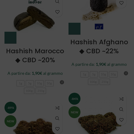
Hashish Afghano
Hashish Marocco
◆ CBD ~22%
◆ CBD ~20%
A partire da:
1,90
€
al grammo
A partire da:
1,90
€
al grammo
1g
5g
10g
50g
100g
250g
1g
5g
10g
50g
100g
250g
-84%
-89%
NEW
NEW