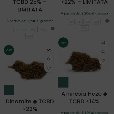
TCBD 25% –
<22% – LIMITATA
LIMITATA
A partire da:
2,20
€
al grammo
A partire da:
1,90
€
al grammo
1g
5g
10g
100g
250g
1g
5g
10g
100g
250g
-89%
-89%
Amnesia Haze ◆
Dinamite ◆ TCBD
TCBD <14%
<22%
A partire da:
1,12
€
al grammo