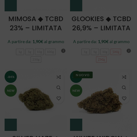
MIMOSA ◆ TCBD
GLOOKIES ◆ TCBD
23% – LIMITATA
26,9% – LIMITATA
A partire da:
1,90
€
al grammo
A partire da:
1,90
€
al grammo
1g
5g
10g
100g
1g
5g
10g
100g
250g
250g
NUOVO
-84%
-84%
NEW
NEW