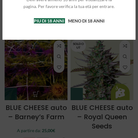
Queen Seeds
Queen Seeds
pagina. Per favore verifica la tua età per entrare.
A partire da:
25,00
€
A partire da:
21,50
€
PIU DI 18 ANNI
MENO DI 18 ANNI
3 semi
5 semi
3 semi
5 semi
SOLD O
UT
BLUE CHEESE auto
BLUE CHEESE auto
– Barney’s Farm
– Royal Queen
Seeds
A partire da:
25,00
€