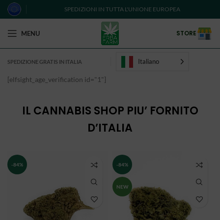
SPEDIZIONI IN TUTTA L'UNIONE EUROPEA
STORE
MENU
Italiano
SPEDIZIONE GRATIS IN ITALIA
[elfsight_age_verification id="1"]
IL CANNABIS SHOP PIU’ FORNITO
D’ITALIA
-84%
-84%
NEW