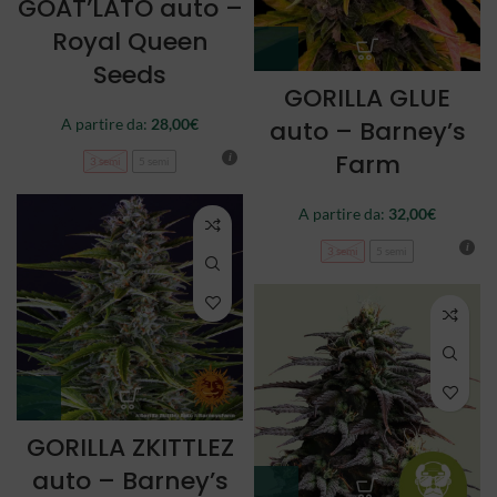
GOAT’LATO auto –
Royal Queen
Seeds
GORILLA GLUE
auto – Barney’s
A partire da:
28,00
€
Farm
3 semi
5 semi
A partire da:
32,00
€
3 semi
5 semi
GORILLA ZKITTLEZ
auto – Barney’s