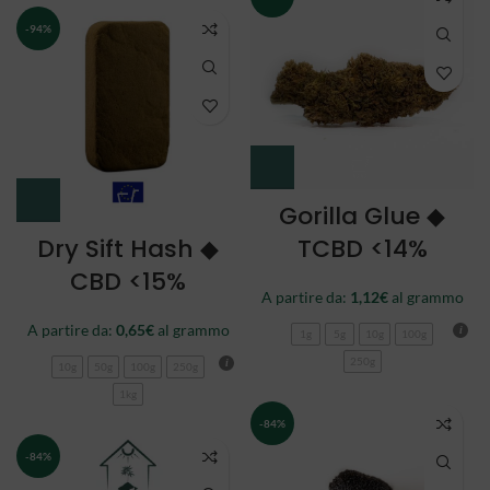
-94%
Gorilla Glue ◆
Dry Sift Hash ◆
TCBD <14%
CBD <15%
A partire da:
1,12
€
al grammo
A partire da:
0,65
€
al grammo
1g
5g
10g
100g
250g
10g
50g
100g
250g
1kg
-84%
-84%