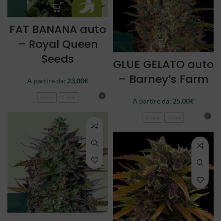
FAT BANANA auto
– Royal Queen
Seeds
GLUE GELATO auto
– Barney’s Farm
A partire da:
23,00
€
3 semi
5 semi
A partire da:
25,00
€
3 semi
5 semi