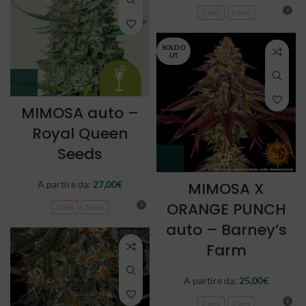
3 semi
5 semi
SOLD O
UT
MIMOSA auto –
Royal Queen
Seeds
A partire da:
27,00
€
MIMOSA X
ORANGE PUNCH
3 semi
5 semi
auto – Barney’s
Farm
A partire da:
25,00
€
3 semi
5 semi