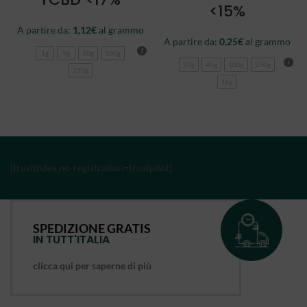
<15%
A partire da:
1,12
€
al grammo
A partire da:
0,25
€
al grammo
1g
5g
10g
100g
20g
40g
100g
250g
250g
1kg
[trustindex no-registration=trustpilot]
SPEDIZIONE GRATIS
IN TUTT'ITALIA
clicca qui per saperne di più