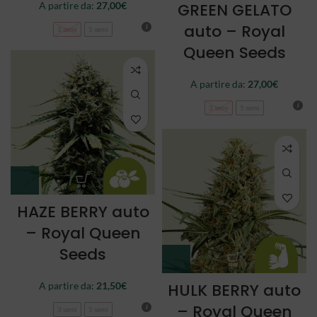
A partire da:
27,00
€
GREEN GELATO
auto – Royal
3 semi
5 semi
Queen Seeds
A partire da:
27,00
€
3 semi
5 semi
HAZE BERRY auto
– Royal Queen
Seeds
A partire da:
21,50
€
HULK BERRY auto
– Royal Queen
3 semi
5 semi