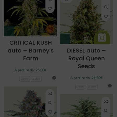
CRITICAL KUSH
auto – Barney’s
DIESEL auto –
Farm
Royal Queen
Seeds
A partire da:
25,00
€
A partire da:
21,50
€
3 semi
5 semi
3 semi
5 semi