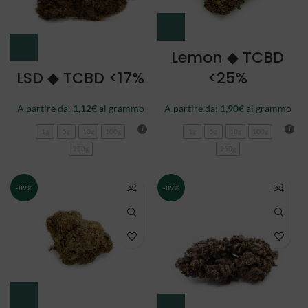
Lemon ◆ TCBD
LSD ◆ TCBD <17%
<25%
A partire da:
1,12
€
al grammo
A partire da:
1,90
€
al grammo
1g
5g
10g
100g
1g
5g
10g
100g
250g
250g
-89%
-89%