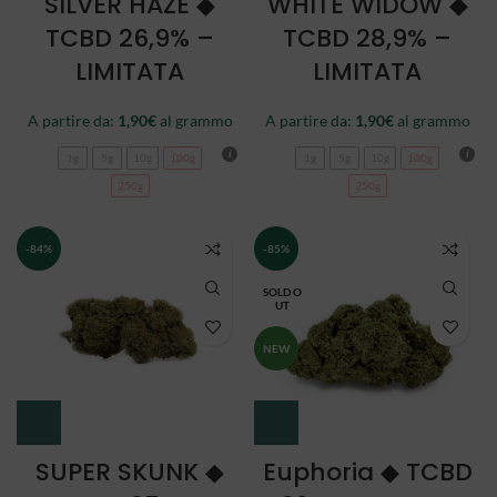
SILVER HAZE ◆
WHITE WIDOW ◆
TCBD 26,9% –
TCBD 28,9% –
LIMITATA
LIMITATA
A partire da:
1,90
€
al grammo
A partire da:
1,90
€
al grammo
1g
5g
10g
100g
1g
5g
10g
100g
250g
250g
-84%
-85%
SOLD O
UT
NEW
SUPER SKUNK ◆
Euphoria ◆ TCBD