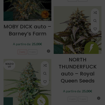
MOBY DICK auto –
Barney’s Farm
A partire da:
25,00
€
3 semi
5 semi
NORTH
SOLD O
THUNDERFUCK
UT
auto – Royal
Queen Seeds
A partire da:
25,00
€
3 semi
5 semi