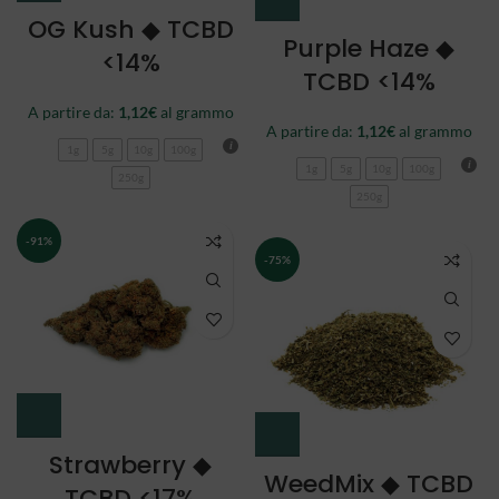
OG Kush ◆ TCBD
Purple Haze ◆
<14%
TCBD <14%
A partire da:
1,12
€
al grammo
A partire da:
1,12
€
al grammo
1g
5g
10g
100g
1g
5g
10g
100g
250g
250g
-91%
-75%
Strawberry ◆
WeedMix ◆ TCBD
TCBD <17%