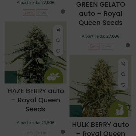
A partire da:
27,00
€
GREEN GELATO
auto – Royal
3 semi
5 semi
Queen Seeds
A partire da:
27,00
€
3 semi
5 semi
HAZE BERRY auto
– Royal Queen
Seeds
A partire da:
21,50
€
HULK BERRY auto
– Royal Queen
3 semi
5 semi