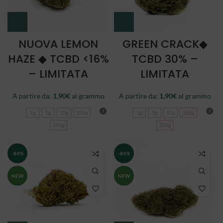
NUOVA LEMON
GREEN CRACK◆
HAZE ◆ TCBD <16%
TCBD 30% –
– LIMITATA
LIMITATA
A partire da:
1,90
€
al grammo
A partire da:
1,90
€
al grammo
1g
5g
10g
100g
1g
5g
10g
100g
250g
250g
-84%
-84%
NEW
NEW