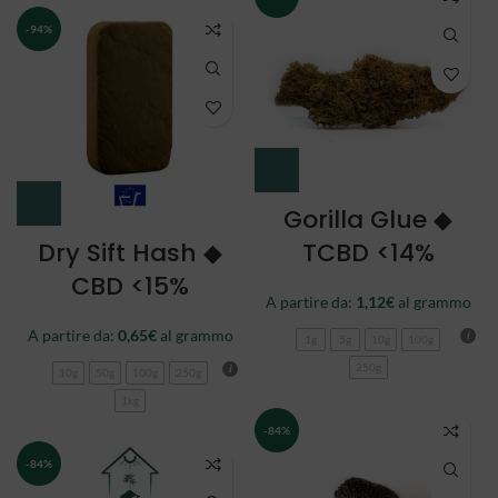
-94%
Gorilla Glue ◆
Dry Sift Hash ◆
TCBD <14%
CBD <15%
A partire da:
1,12
€
al grammo
A partire da:
0,65
€
al grammo
1g
5g
10g
100g
250g
10g
50g
100g
250g
1kg
-84%
-84%