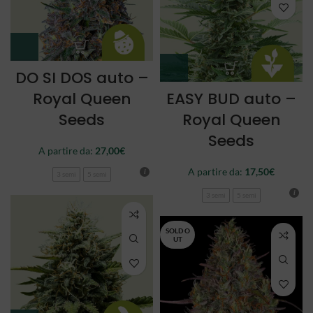
DO SI DOS auto –
Royal Queen
EASY BUD auto –
Seeds
Royal Queen
Seeds
A partire da:
27,00
€
A partire da:
17,50
€
3 semi
5 semi
3 semi
5 semi
SOLD O
UT