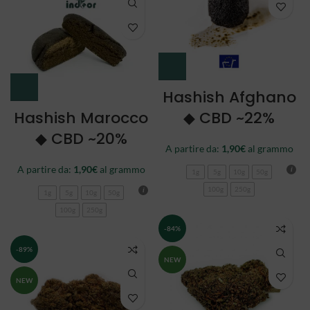
Hashish Afghano
Hashish Marocco
◆ CBD ~22%
◆ CBD ~20%
A partire da:
1,90
€
al grammo
A partire da:
1,90
€
al grammo
1g
5g
10g
50g
100g
250g
1g
5g
10g
50g
100g
250g
-84%
-89%
NEW
NEW