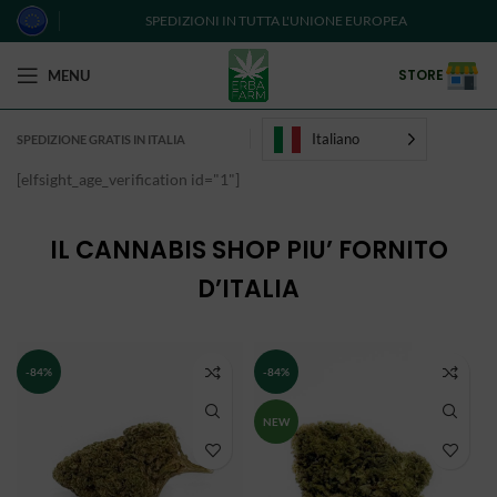
SPEDIZIONI IN TUTTA L'UNIONE EUROPEA
STORE
MENU
Italiano
SPEDIZIONE GRATIS IN ITALIA
[elfsight_age_verification id="1"]
IL CANNABIS SHOP PIU’ FORNITO
D’ITALIA
-84%
-84%
NEW