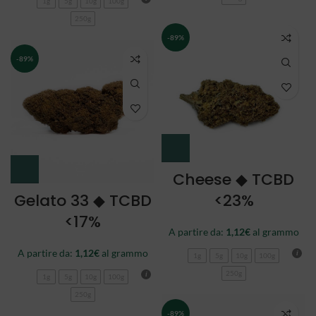
1g
5g
10g
100g
250g
-89%
-89%
Cheese ◆ TCBD
Gelato 33 ◆ TCBD
<23%
<17%
A partire da:
1,12
€
al grammo
A partire da:
1,12
€
al grammo
1g
5g
10g
100g
250g
1g
5g
10g
100g
250g
-89%