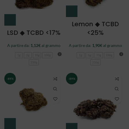
Lemon ◆ TCBD
LSD ◆ TCBD <17%
<25%
A partire da:
1,12
€
al grammo
A partire da:
1,90
€
al grammo
1g
5g
10g
100g
1g
5g
10g
100g
250g
250g
-89%
-89%