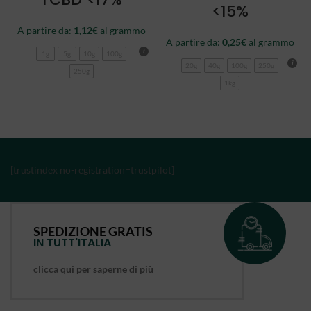
<15%
A partire da:
1,12
€
al grammo
A partire da:
0,25
€
al grammo
1g
5g
10g
100g
20g
40g
100g
250g
250g
1kg
[trustindex no-registration=trustpilot]
SPEDIZIONE GRATIS
IN TUTT'ITALIA
clicca qui per saperne di più