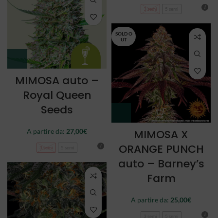
3 semi
5 semi
SOLD O
UT
MIMOSA auto –
Royal Queen
Seeds
A partire da:
27,00
€
MIMOSA X
ORANGE PUNCH
3 semi
5 semi
auto – Barney’s
Farm
A partire da:
25,00
€
3 semi
5 semi