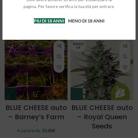
Queen Seeds
Queen Seeds
pagina. Per favore verifica la tua età per entrare.
A partire da:
25,00
€
A partire da:
21,50
€
PIU DI 18 ANNI
MENO DI 18 ANNI
3 semi
5 semi
3 semi
5 semi
SOLD O
UT
BLUE CHEESE auto
BLUE CHEESE auto
– Barney’s Farm
– Royal Queen
Seeds
A partire da:
25,00
€