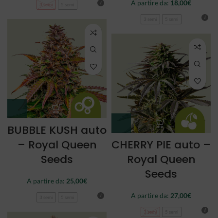
A partire da:
18,00
€
3 semi
5 semi
3 semi
5 semi
BUBBLE KUSH auto
– Royal Queen
CHERRY PIE auto –
Seeds
Royal Queen
Seeds
A partire da:
25,00
€
A partire da:
27,00
€
3 semi
5 semi
3 semi
5 semi