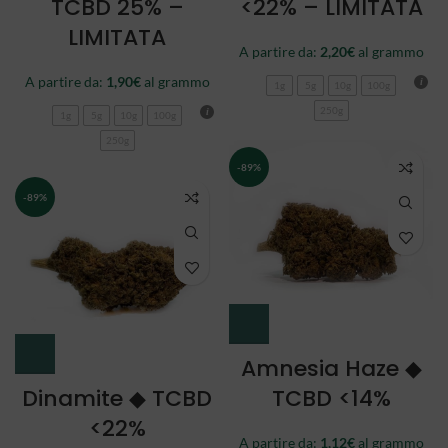
TCBD 25% –
<22% – LIMITATA
LIMITATA
A partire da:
2,20
€
al grammo
A partire da:
1,90
€
al grammo
1g
5g
10g
100g
250g
1g
5g
10g
100g
250g
-89%
-89%
Amnesia Haze ◆
Dinamite ◆ TCBD
TCBD <14%
<22%
A partire da:
1,12
€
al grammo