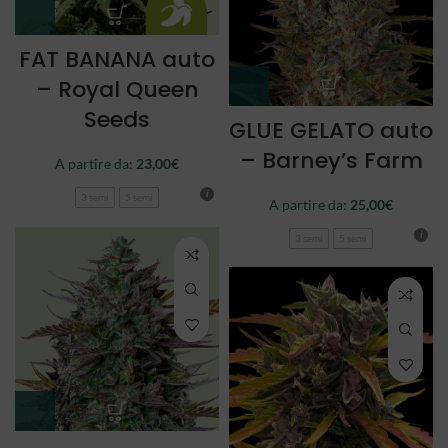
FAT BANANA auto
– Royal Queen
Seeds
GLUE GELATO auto
– Barney’s Farm
A partire da:
23,00
€
3 semi
5 semi
A partire da:
25,00
€
3 semi
5 semi