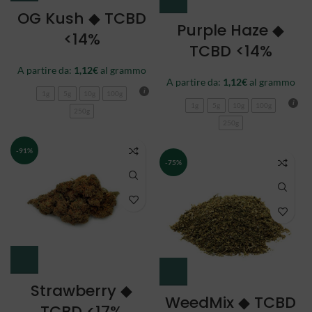
OG Kush ◆ TCBD
Purple Haze ◆
<14%
TCBD <14%
A partire da:
1,12
€
al grammo
A partire da:
1,12
€
al grammo
1g
5g
10g
100g
1g
5g
10g
100g
250g
250g
-91%
-75%
Strawberry ◆
WeedMix ◆ TCBD
TCBD <17%