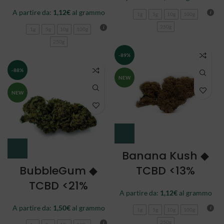
A partire da:
1,12
€
al grammo
1g
5g
10g
100g
250g
1g
5g
10g
100g
250g
-89%
-88%
NEW
NEW
Banana Kush ◆
BubbleGum ◆
TCBD <13%
TCBD <21%
A partire da:
1,12
€
al grammo
A partire da:
1,50
€
al grammo
1g
5g
10g
100g
250g