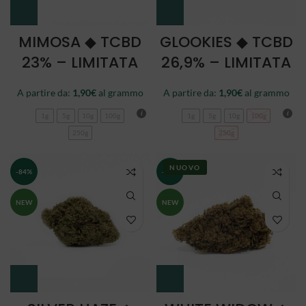
MIMOSA ◆ TCBD
GLOOKIES ◆ TCBD
23% – LIMITATA
26,9% – LIMITATA
A partire da:
1,90
€
al grammo
A partire da:
1,90
€
al grammo
1g
5g
10g
100g
1g
5g
10g
100g
250g
250g
NUOVO
-84%
-84%
NEW
NEW