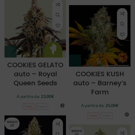
COOKIES GELATO
auto – Royal
COOKIES KUSH
Queen Seeds
auto – Barney’s
Farm
A partire da:
23,00
€
A partire da:
25,00
€
3 semi
5 semi
3 semi
5 semi
SOLD O
UT
SOLD O
UT