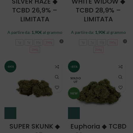
SILVER HAZE ◆
WHITE WIDOW ◆
TCBD 26,9% –
TCBD 28,9% –
LIMITATA
LIMITATA
A partire da:
1,90
€
al grammo
A partire da:
1,90
€
al grammo
1g
5g
10g
100g
1g
5g
10g
100g
250g
250g
-84%
-85%
SOLD O
UT
NEW
SUPER SKUNK ◆
Euphoria ◆ TCBD