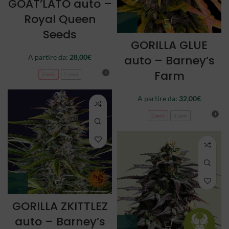
GOAT’LATO auto –
Royal Queen
Seeds
GORILLA GLUE
auto – Barney’s
A partire da:
28,00
€
Farm
3 semi
5 semi
A partire da:
32,00
€
3 semi
5 semi
GORILLA ZKITTLEZ
auto – Barney’s