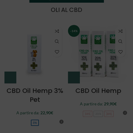
OLI AL CBD
NEW
CBD Oil Double
CBD Oil Full
Spectrum
Spectrum
A partire da:
34,90
€
44,90
€
10%
20%
30%
10%
20%
30%