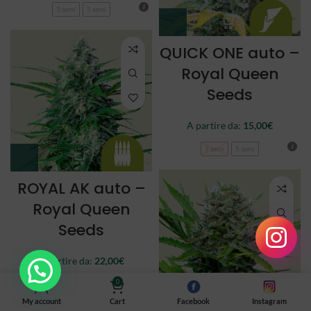
3 semi
5 semi
QUICK ONE auto –
Royal Queen
Seeds
A partire da:
15,00
€
3 semi
5 semi
ROYAL AK auto –
Royal Queen
Seeds
A partire da:
22,00
€
0
3 semi
5 semi
My account
Cart
Facebook
Instagram