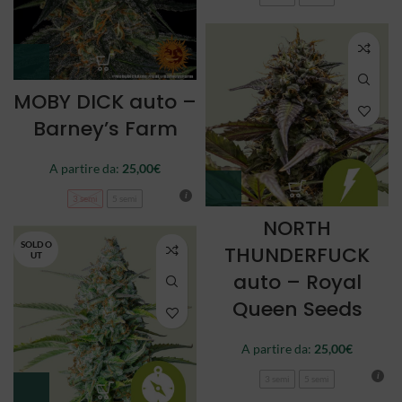
MOBY DICK auto –
Barney’s Farm
A partire da:
25,00
€
3 semi
5 semi
NORTH
SOLD O
THUNDERFUCK
UT
auto – Royal
Queen Seeds
A partire da:
25,00
€
3 semi
5 semi