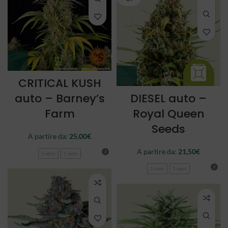
CRITICAL KUSH
auto – Barney’s
DIESEL auto –
Farm
Royal Queen
Seeds
A partire da:
25,00
€
A partire da:
21,50
€
3 semi
5 semi
3 semi
5 semi