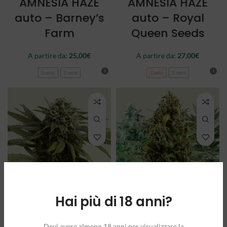
AMNESIA HAZE
AMNESIA HAZE
auto – Barney’s
auto – Royal
Farm
Queen Seeds
A partire da:
25,00
€
A partire da:
27,00
€
3 semi
5 semi
3 semi
5 semi
Hai più di 18 anni?
APPLE FRITTER
AUTOFLOWERING
auto – Royal
MIX – Royal
Devi avere almeno 18 anni per visualizzare la