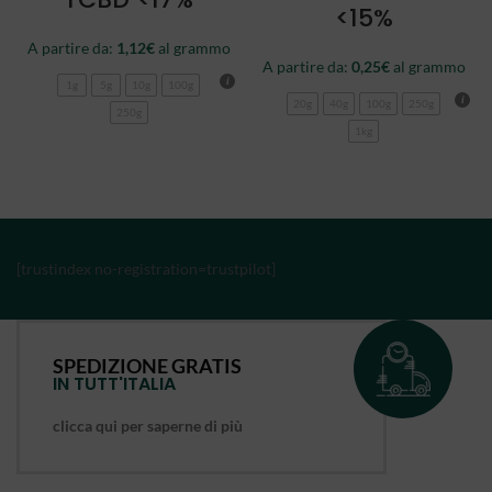
<15%
A partire da:
1,12
€
al grammo
A partire da:
0,25
€
al grammo
1g
5g
10g
100g
20g
40g
100g
250g
250g
1kg
[trustindex no-registration=trustpilot]
SPEDIZIONE GRATIS
IN TUTT'ITALIA
clicca qui per saperne di più