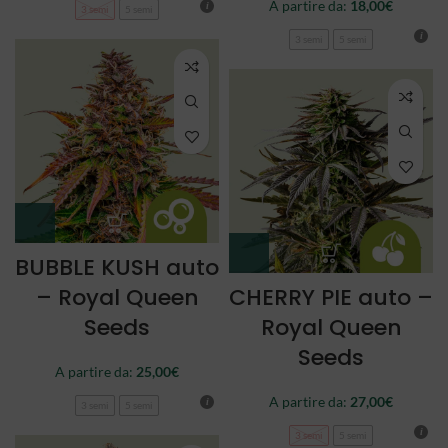
A partire da:
18,00
€
3 semi
5 semi
3 semi
5 semi
BUBBLE KUSH auto
– Royal Queen
CHERRY PIE auto –
Seeds
Royal Queen
Seeds
A partire da:
25,00
€
A partire da:
27,00
€
3 semi
5 semi
3 semi
5 semi