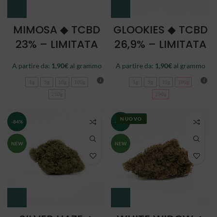
MIMOSA ◆ TCBD
GLOOKIES ◆ TCBD
23% – LIMITATA
26,9% – LIMITATA
A partire da:
1,90
€
al grammo
A partire da:
1,90
€
al grammo
1g
5g
10g
100g
1g
5g
10g
100g
250g
250g
NUOVO
-84%
-84%
NEW
NEW