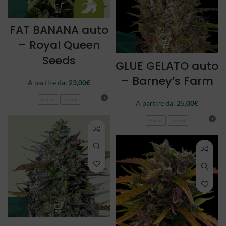
FAT BANANA auto
– Royal Queen
Seeds
GLUE GELATO auto
– Barney’s Farm
A partire da:
23,00
€
3 semi
5 semi
A partire da:
25,00
€
3 semi
5 semi