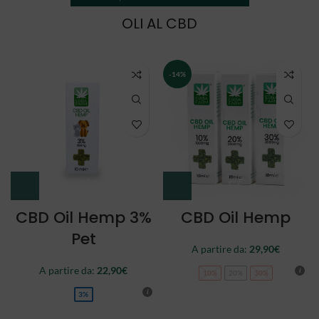
OLI AL CBD
NEW
CBD Oil Double
CBD Oil Full
Spectrum
Spectrum
A partire da:
34,90
€
44,90
€
10%
20%
30%
10%
20%
30%