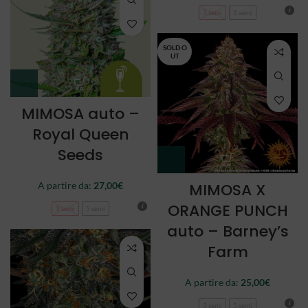
3 semi
5 semi
SOLD O
UT
MIMOSA auto –
Royal Queen
Seeds
A partire da:
27,00
€
MIMOSA X
ORANGE PUNCH
3 semi
5 semi
auto – Barney’s
Farm
A partire da:
25,00
€
3 semi
5 semi