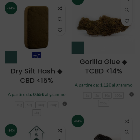
-94%
Gorilla Glue ◆
Dry Sift Hash ◆
TCBD <14%
CBD <15%
A partire da:
1,12
€
al grammo
A partire da:
0,65
€
al grammo
1g
5g
10g
100g
250g
10g
50g
100g
250g
1kg
-84%
-84%