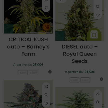
CRITICAL KUSH
auto – Barney’s
DIESEL auto –
Farm
Royal Queen
Seeds
A partire da:
25,00
€
A partire da:
21,50
€
3 semi
5 semi
3 semi
5 semi