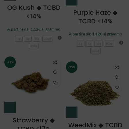
OG Kush ◆ TCBD
Purple Haze ◆
<14%
TCBD <14%
A partire da:
1,12
€
al grammo
A partire da:
1,12
€
al grammo
1g
5g
10g
100g
1g
5g
10g
100g
250g
250g
-91%
-75%
Strawberry ◆
WeedMix ◆ TCBD
TCBD <17%