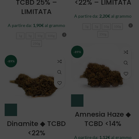
TCBD 25% –
<22% – LIMITATA
LIMITATA
A partire da:
2,20
€
al grammo
A partire da:
1,90
€
al grammo
1g
5g
10g
100g
250g
1g
5g
10g
100g
250g
-89%
-89%
Amnesia Haze ◆
Dinamite ◆ TCBD
TCBD <14%
<22%
A partire da:
1,12
€
al grammo