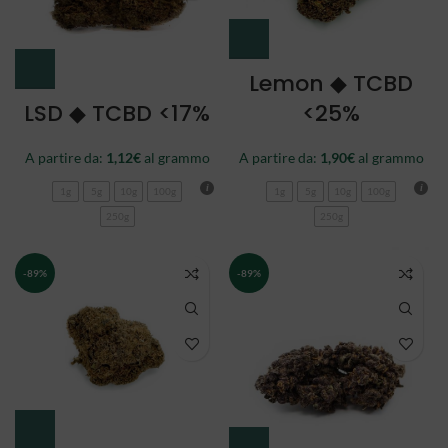
Lemon ◆ TCBD
LSD ◆ TCBD <17%
<25%
A partire da:
1,12
€
al grammo
A partire da:
1,90
€
al grammo
1g
5g
10g
100g
1g
5g
10g
100g
250g
250g
-89%
-89%