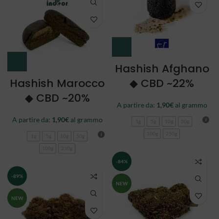
Hashish Afghano
Hashish Marocco
◆ CBD ~22%
◆ CBD ~20%
A partire da:
1,90
€
al grammo
A partire da:
1,90
€
al grammo
1g
5g
10g
50g
100g
250g
1g
5g
10g
50g
100g
250g
-84%
-89%
NEW
NEW