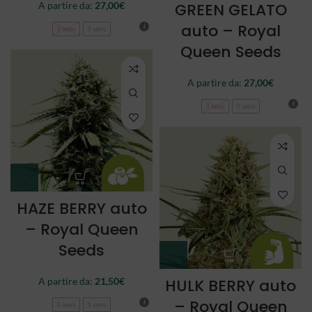
A partire da:
27,00
€
GREEN GELATO
auto – Royal
3 semi
5 semi
Queen Seeds
A partire da:
27,00
€
3 semi
5 semi
HAZE BERRY auto
– Royal Queen
Seeds
A partire da:
21,50
€
HULK BERRY auto
– Royal Queen
3 semi
5 semi