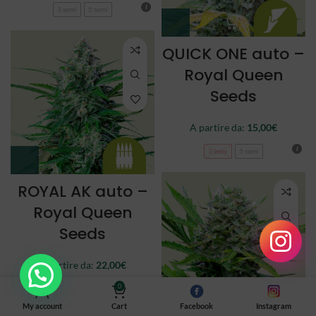
3 semi
5 semi
QUICK ONE auto –
Royal Queen
Seeds
A partire da:
15,00
€
3 semi
5 semi
ROYAL AK auto –
Royal Queen
Seeds
A partire da:
22,00
€
0
3 semi
5 semi
My account
Cart
Facebook
Instagram