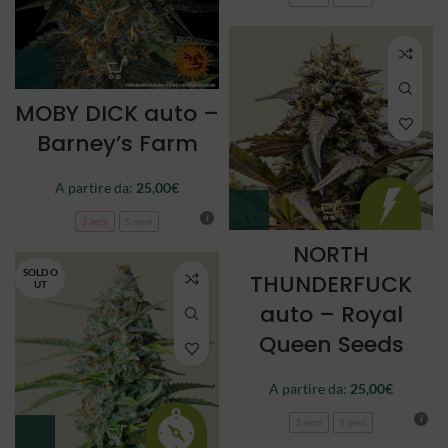
MOBY DICK auto –
Barney’s Farm
A partire da:
25,00
€
3 semi
5 semi
NORTH
SOLD O
THUNDERFUCK
UT
auto – Royal
Queen Seeds
A partire da:
25,00
€
3 semi
5 semi