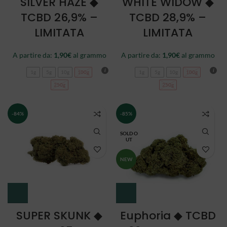
SILVER HAZE ◆
WHITE WIDOW ◆
TCBD 26,9% –
TCBD 28,9% –
LIMITATA
LIMITATA
A partire da:
1,90
€
al grammo
A partire da:
1,90
€
al grammo
1g
5g
10g
100g
1g
5g
10g
100g
250g
250g
-84%
-85%
SOLD O
UT
NEW
SUPER SKUNK ◆
Euphoria ◆ TCBD