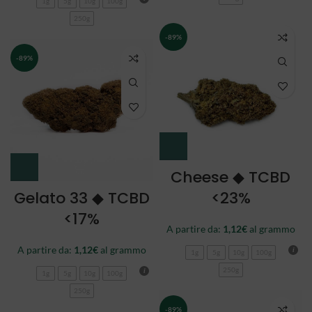
1g
5g
10g
100g
250g
-89%
-89%
Cheese ◆ TCBD
Gelato 33 ◆ TCBD
<23%
<17%
A partire da:
1,12
€
al grammo
A partire da:
1,12
€
al grammo
1g
5g
10g
100g
250g
1g
5g
10g
100g
250g
-89%