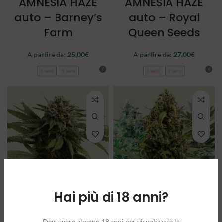
AMNESIA HAZE
AMNESIA HAZE
auto – Barney’s
auto – Royal
Farm
Queen Seeds
A partire da:
25,00
€
A partire da:
27,00
€
3 semi
5 semi
3 semi
5 semi
Hai più di 18 anni?
APPLE FRITTER
AUTOFLOWERING
auto – Royal
MIX – Royal
Devi avere almeno 18 anni per visualizzare la