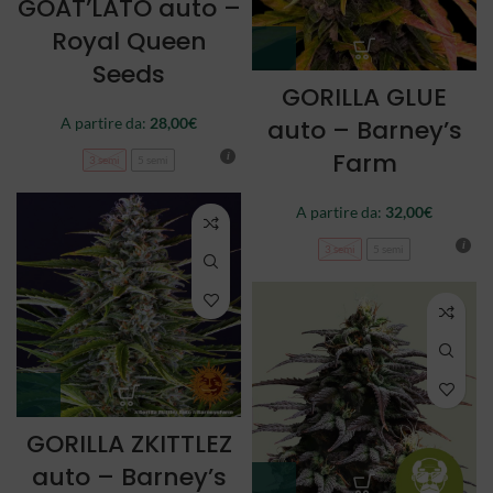
GOAT’LATO auto –
Royal Queen
Seeds
GORILLA GLUE
auto – Barney’s
A partire da:
28,00
€
Farm
3 semi
5 semi
A partire da:
32,00
€
3 semi
5 semi
GORILLA ZKITTLEZ
auto – Barney’s