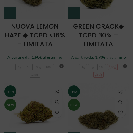
NUOVA LEMON
GREEN CRACK◆
HAZE ◆ TCBD <16%
TCBD 30% –
– LIMITATA
LIMITATA
A partire da:
1,90
€
al grammo
A partire da:
1,90
€
al grammo
1g
5g
10g
100g
1g
5g
10g
100g
250g
250g
-84%
-84%
NEW
NEW