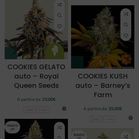
COOKIES GELATO
auto – Royal
COOKIES KUSH
Queen Seeds
auto – Barney’s
Farm
A partire da:
23,00
€
A partire da:
25,00
€
3 semi
5 semi
3 semi
5 semi
SOLD O
UT
SOLD O
UT