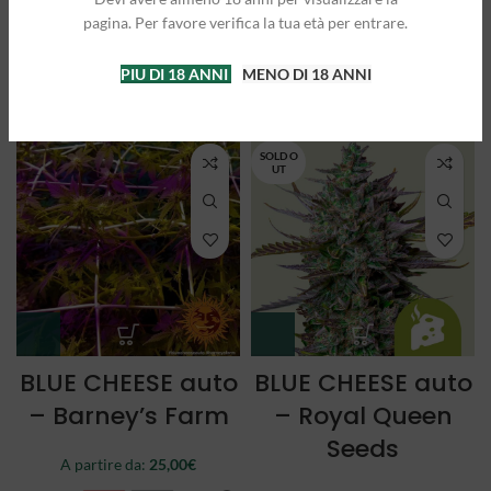
Queen Seeds
Queen Seeds
pagina. Per favore verifica la tua età per entrare.
A partire da:
25,00
€
A partire da:
21,50
€
PIU DI 18 ANNI
MENO DI 18 ANNI
3 semi
5 semi
3 semi
5 semi
SOLD O
UT
BLUE CHEESE auto
BLUE CHEESE auto
– Barney’s Farm
– Royal Queen
Seeds
A partire da:
25,00
€