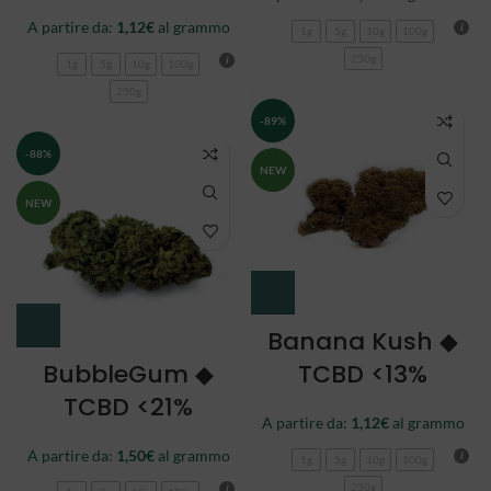
A partire da:
1,12
€
al grammo
1g
5g
10g
100g
250g
1g
5g
10g
100g
250g
-89%
-88%
NEW
NEW
Banana Kush ◆
BubbleGum ◆
TCBD <13%
TCBD <21%
A partire da:
1,12
€
al grammo
A partire da:
1,50
€
al grammo
1g
5g
10g
100g
250g