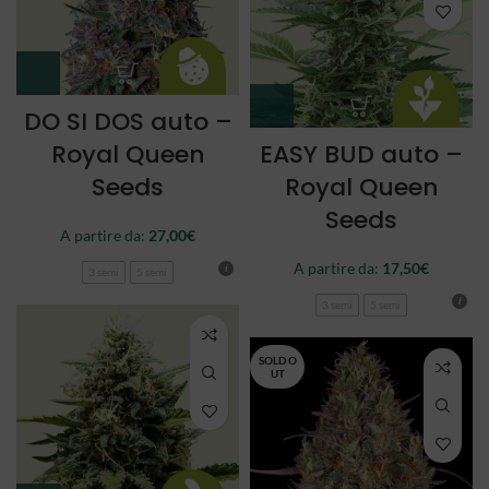
DO SI DOS auto –
Royal Queen
EASY BUD auto –
Seeds
Royal Queen
Seeds
A partire da:
27,00
€
A partire da:
17,50
€
3 semi
5 semi
3 semi
5 semi
SOLD O
UT