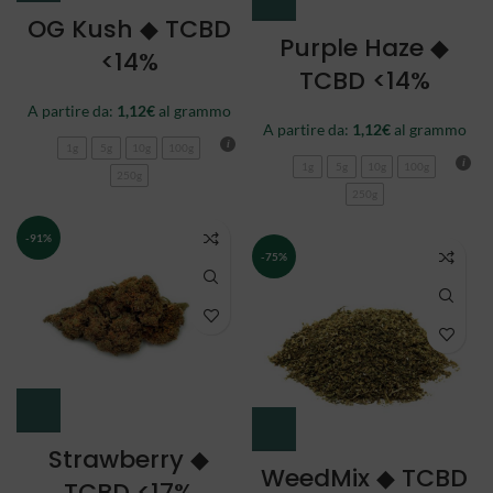
OG Kush ◆ TCBD
Purple Haze ◆
<14%
TCBD <14%
A partire da:
1,12
€
al grammo
A partire da:
1,12
€
al grammo
1g
5g
10g
100g
1g
5g
10g
100g
250g
250g
-91%
-75%
Strawberry ◆
WeedMix ◆ TCBD
TCBD <17%