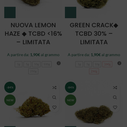
NUOVA LEMON
GREEN CRACK◆
HAZE ◆ TCBD <16%
TCBD 30% –
– LIMITATA
LIMITATA
A partire da:
1,90
€
al grammo
A partire da:
1,90
€
al grammo
1g
5g
10g
100g
1g
5g
10g
100g
250g
250g
-84%
-84%
NEW
NEW