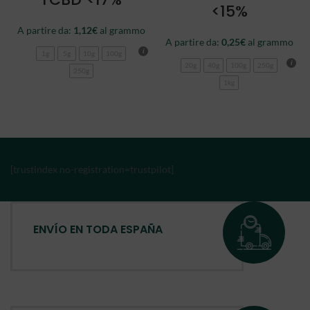
<15%
A partire da:
1,12
€
al grammo
A partire da:
0,25
€
al grammo
1g
5g
10g
100g
20g
40g
100g
250g
250g
1kg
[trustindex no-registration=trustpilot]
ENVÍO EN TODA ESPAÑA