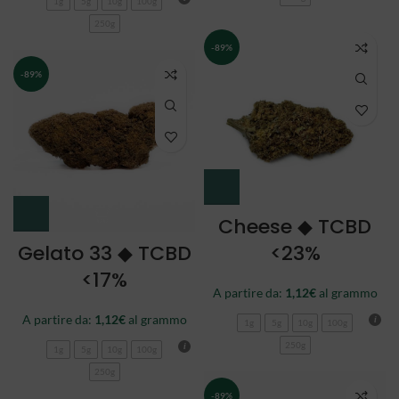
1g
5g
10g
100g
250g
-89%
-89%
Cheese ◆ TCBD
Gelato 33 ◆ TCBD
<23%
<17%
A partire da:
1,12
€
al grammo
A partire da:
1,12
€
al grammo
1g
5g
10g
100g
250g
1g
5g
10g
100g
250g
-89%