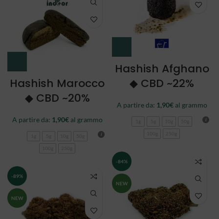
Hashish Afghano
Hashish Marocco
◆ CBD ~22%
◆ CBD ~20%
A partire da:
1,90
€
al grammo
A partire da:
1,90
€
al grammo
1g
5g
10g
50g
100g
250g
1g
5g
10g
50g
100g
250g
-84%
-89%
NEW
NEW