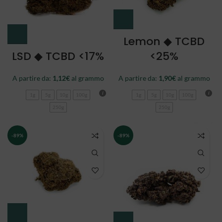
Lemon ◆ TCBD
LSD ◆ TCBD <17%
<25%
A partire da:
1,12
€
al grammo
A partire da:
1,90
€
al grammo
1g
5g
10g
100g
1g
5g
10g
100g
250g
250g
-89%
-89%