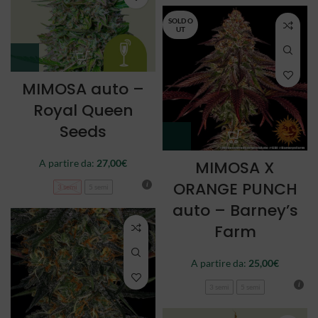
SOLD O
UT
MIMOSA auto –
Royal Queen
Seeds
A partire da:
27,00
€
MIMOSA X
ORANGE PUNCH
3 semi
5 semi
auto – Barney’s
Farm
A partire da:
25,00
€
3 semi
5 semi