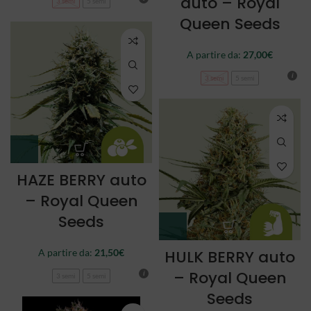
auto – Royal
3 semi
5 semi
Queen Seeds
A partire da:
27,00
€
3 semi
5 semi
HAZE BERRY auto
– Royal Queen
Seeds
A partire da:
21,50
€
HULK BERRY auto
– Royal Queen
3 semi
5 semi
Seeds