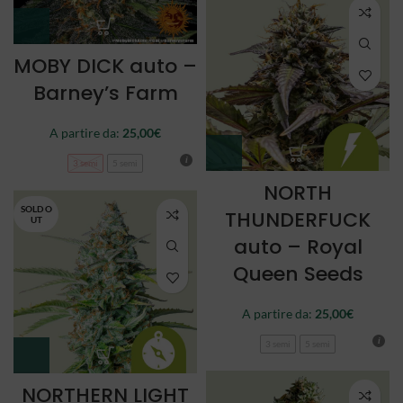
MOBY DICK auto –
Barney’s Farm
A partire da:
25,00
€
3 semi
5 semi
NORTH
SOLD O
THUNDERFUCK
UT
auto – Royal
Queen Seeds
A partire da:
25,00
€
3 semi
5 semi
NORTHERN LIGHT