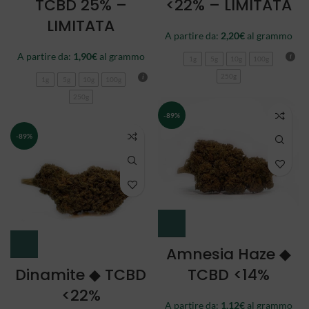
TCBD 25% –
<22% – LIMITATA
LIMITATA
A partire da:
2,20
€
al grammo
A partire da:
1,90
€
al grammo
1g
5g
10g
100g
250g
1g
5g
10g
100g
250g
-89%
-89%
Amnesia Haze ◆
Dinamite ◆ TCBD
TCBD <14%
<22%
A partire da:
1,12
€
al grammo