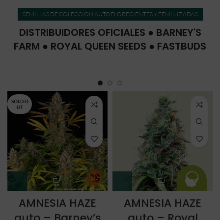
SEMILLAS DE COLECCION AUTOFLORECIENTES Y FEMINIZADAS
DISTRIBUIDORES OFICIALES ● BARNEY'S
FARM ● ROYAL QUEEN SEEDS ● FASTBUDS
SOLD O
UT
AMNESIA HAZE
AMNESIA HAZE
auto – Barney’s
auto – Royal