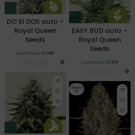
DO SI DOS auto –
Royal Queen
EASY BUD auto –
Seeds
Royal Queen
Seeds
A partire da:
27,00
€
A partire da:
17,50
€
3 semi
5 semi
3 semi
5 semi
SOLD O
UT