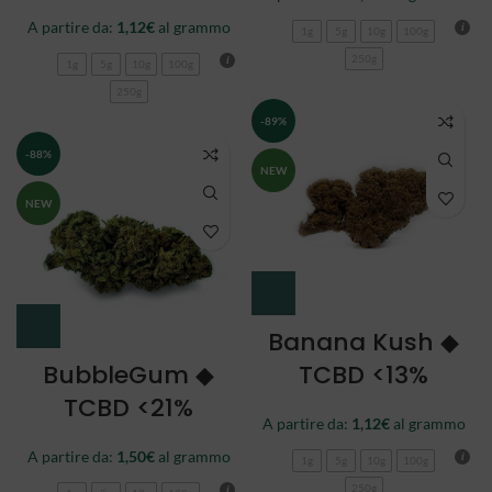
A partire da:
1,12
€
al grammo
1g
5g
10g
100g
250g
1g
5g
10g
100g
250g
-89%
-88%
NEW
NEW
Banana Kush ◆
BubbleGum ◆
TCBD <13%
TCBD <21%
A partire da:
1,12
€
al grammo
A partire da:
1,50
€
al grammo
1g
5g
10g
100g
250g