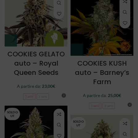
COOKIES GELATO
auto – Royal
COOKIES KUSH
Queen Seeds
auto – Barney’s
Farm
A partire da:
23,00
€
A partire da:
25,00
€
3 semi
5 semi
3 semi
5 semi
SOLD O
UT
SOLD O
UT