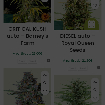
CRITICAL KUSH
auto – Barney’s
DIESEL auto –
Farm
Royal Queen
Seeds
A partire da:
25,00
€
A partire da:
21,50
€
3 semi
5 semi
3 semi
5 semi