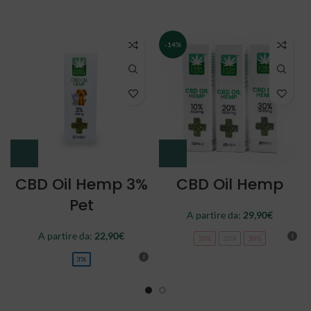
NEW
CBD Oil Double
CBD Oil Full
Spectrum
Spectrum
A partire da:
34,90
€
44,90
€
10%
20%
30%
10%
20%
30%