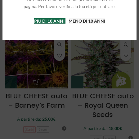
A partire da:
25,00
€
A partire da:
21,50
€
pagina. Per favore verifica la tua età per entrare.
3 semi
5 semi
3 semi
5 semi
PIU DI 18 ANNI
MENO DI 18 ANNI
SOLD O
UT
BLUE CHEESE auto
BLUE CHEESE auto
– Barney’s Farm
– Royal Queen
Seeds
A partire da:
25,00
€
A partire da:
18,00
€
3 semi
5 semi
3 semi
5 semi