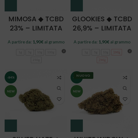
MIMOSA ◆ TCBD
GLOOKIES ◆ TCBD
23% – LIMITATA
26,9% – LIMITATA
A partire da:
1,90
€
al grammo
A partire da:
1,90
€
al grammo
1g
5g
10g
100g
1g
5g
10g
100g
250g
250g
NUOVO
-84%
-84%
NEW
NEW