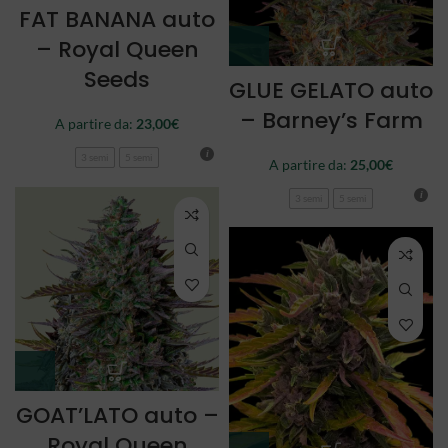
FAT BANANA auto
– Royal Queen
Seeds
GLUE GELATO auto
– Barney’s Farm
A partire da:
23,00
€
3 semi
5 semi
A partire da:
25,00
€
3 semi
5 semi
GOAT’LATO auto –
Royal Queen