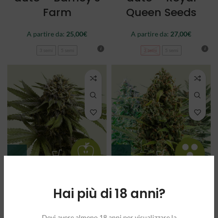
Farm
Queen Seeds
A partire da:
25,00
€
A partire da:
27,00
€
3 semi
5 semi
3 semi
5 semi
APPLE FRITTER
AUTOFLOWERING
auto – Royal
MIX – Royal
Hai più di 18 anni?
Queen Seeds
Queen Seeds
Devi avere almeno 18 anni per visualizzare la