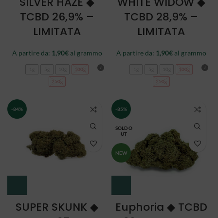
SILVER HAZE ◆
WHITE WIDOW ◆
TCBD 26,9% –
TCBD 28,9% –
LIMITATA
LIMITATA
A partire da:
1,90
€
al grammo
A partire da:
1,90
€
al grammo
1g
5g
10g
100g
1g
5g
10g
100g
250g
250g
-84%
-85%
SOLD O
UT
NEW
SUPER SKUNK ◆
Euphoria ◆ TCBD