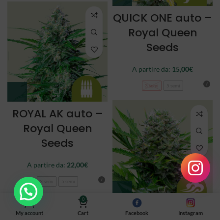
QUICK ONE auto –
Royal Queen
Seeds
A partire da:
15,00
€
3 semi
5 semi
ROYAL AK auto –
Royal Queen
Seeds
A partire da:
22,00
€
3 semi
5 semi
0
ROYAL BLUEMATIC
My account
Cart
Facebook
Instagram