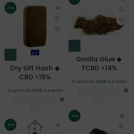
-94%
Gorilla Glue ◆
Dry Sift Hash ◆
TCBD <14%
CBD <15%
A partire da:
1,12
€
al grammo
A partire da:
0,65
€
al grammo
1g
5g
10g
100g
250g
10g
50g
100g
250g
1kg
-84%
-84%