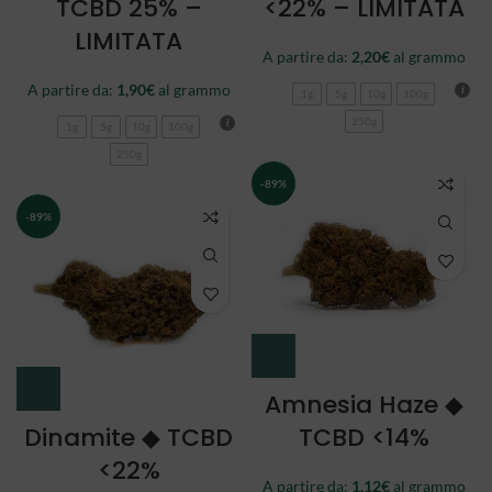
TCBD 25% –
<22% – LIMITATA
LIMITATA
A partire da:
2,20
€
al grammo
A partire da:
1,90
€
al grammo
1g
5g
10g
100g
250g
1g
5g
10g
100g
250g
-89%
-89%
Amnesia Haze ◆
Dinamite ◆ TCBD
TCBD <14%
<22%
A partire da:
1,12
€
al grammo