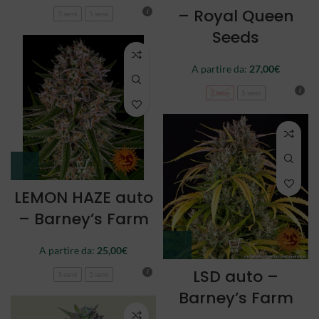
– Royal Queen
3 semi
5 semi
Seeds
A partire da:
27,00
€
3 semi
5 semi
LEMON HAZE auto
– Barney’s Farm
A partire da:
25,00
€
LSD auto –
3 semi
5 semi
Barney’s Farm