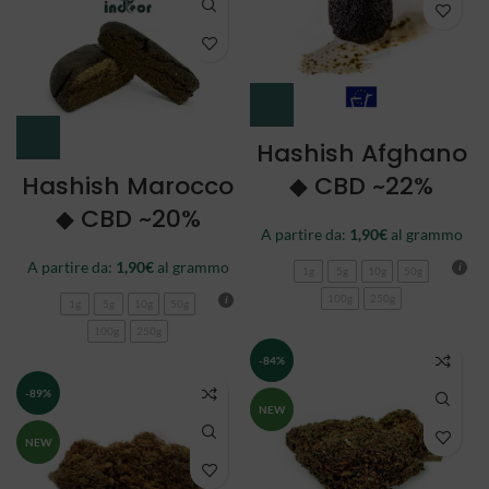
Hashish Afghano
Hashish Marocco
◆ CBD ~22%
◆ CBD ~20%
A partire da:
1,90
€
al grammo
A partire da:
1,90
€
al grammo
1g
5g
10g
50g
100g
250g
1g
5g
10g
50g
100g
250g
-84%
-89%
NEW
NEW