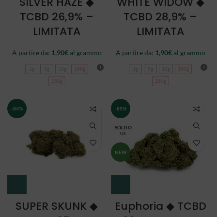
SILVER HAZE ◆
WHITE WIDOW ◆
TCBD 26,9% –
TCBD 28,9% –
LIMITATA
LIMITATA
A partire da:
1,90
€
al grammo
A partire da:
1,90
€
al grammo
1g
5g
10g
100g
1g
5g
10g
100g
250g
250g
-84%
-85%
SOLD O
UT
NEW
SUPER SKUNK ◆
Euphoria ◆ TCBD