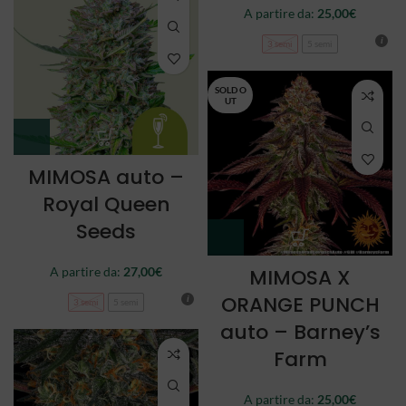
A partire da:
25,00
€
3 semi
5 semi
SOLD O
UT
MIMOSA auto –
Royal Queen
Seeds
A partire da:
27,00
€
MIMOSA X
ORANGE PUNCH
3 semi
5 semi
auto – Barney’s
Farm
A partire da:
25,00
€