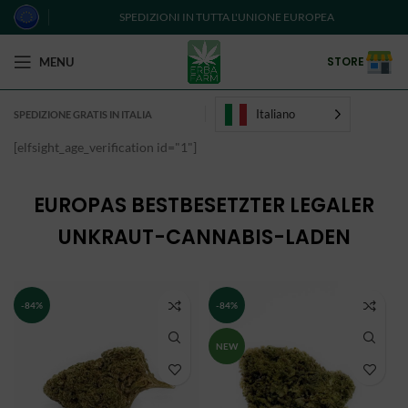
SPEDIZIONI IN TUTTA L'UNIONE EUROPEA
STORE
MENU
Italiano
SPEDIZIONE GRATIS IN ITALIA
[elfsight_age_verification id="1"]
EUROPAS BESTBESETZTER LEGALER
UNKRAUT-CANNABIS-LADEN
-84%
-84%
NEW