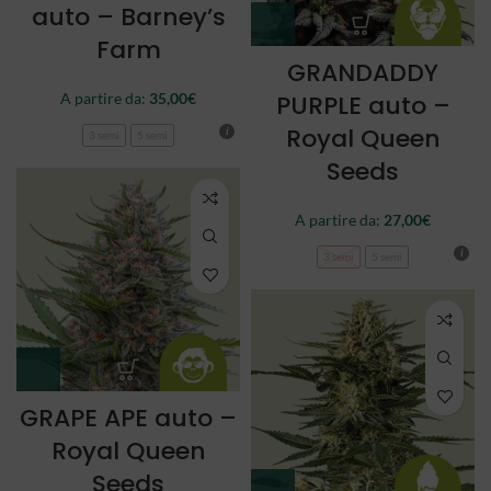
auto – Barney’s
Farm
GRANDADDY
A partire da:
35,00
€
PURPLE auto –
Royal Queen
3 semi
5 semi
Seeds
A partire da:
27,00
€
3 semi
5 semi
GRAPE APE auto –
Royal Queen
Seeds