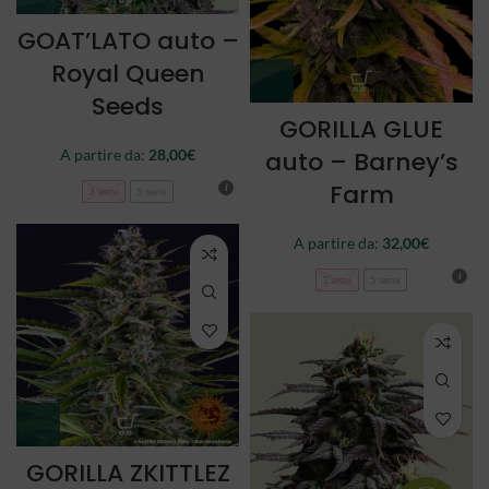
GOAT’LATO auto –
Royal Queen
Seeds
GORILLA GLUE
auto – Barney’s
A partire da:
28,00
€
Farm
3 semi
5 semi
A partire da:
32,00
€
3 semi
5 semi
GORILLA ZKITTLEZ