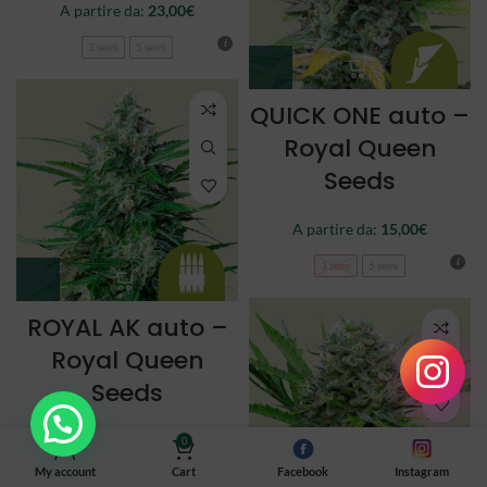
A partire da:
23,00
€
3 semi
5 semi
QUICK ONE auto –
Royal Queen
Seeds
A partire da:
15,00
€
3 semi
5 semi
ROYAL AK auto –
Royal Queen
Seeds
A partire da:
22,00
€
0
My account
Cart
Facebook
Instagram
3 semi
5 semi