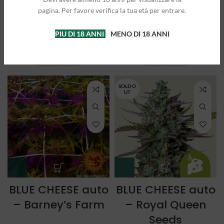
auto – Royal
MIX – Royal
pagina. Per favore verifica la tua età per entrare.
Queen Seeds
Queen Seeds
PIU DI 18 ANNI
MENO DI 18 ANNI
A partire da:
25,00
€
A partire da:
21,50
€
3 semi
5 semi
3 semi
5 semi
SOLD O
UT
BLUE CHEESE auto
BLUE CHEESE auto
– Barney’s Farm
– Royal Queen
Seeds