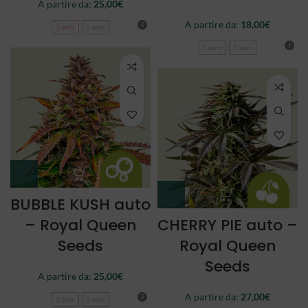
A partire da:
25,00
€
A partire da:
18,00
€
3 semi
5 semi
3 semi
5 semi
BUBBLE KUSH auto
– Royal Queen
CHERRY PIE auto –
Seeds
Royal Queen
Seeds
A partire da:
25,00
€
A partire da:
27,00
€
3 semi
5 semi