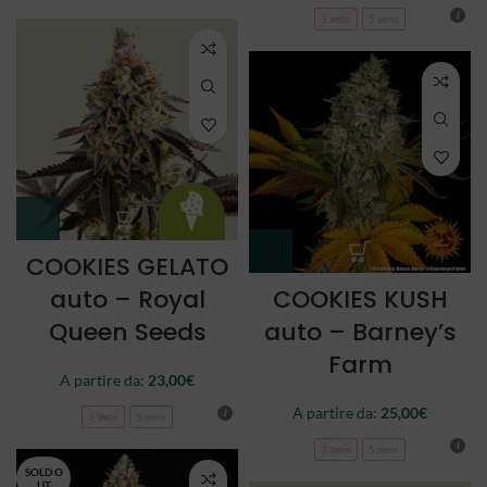
3 semi
5 semi
COOKIES GELATO
auto – Royal
COOKIES KUSH
Queen Seeds
auto – Barney’s
Farm
A partire da:
23,00
€
A partire da:
25,00
€
3 semi
5 semi
3 semi
5 semi
SOLD O
UT