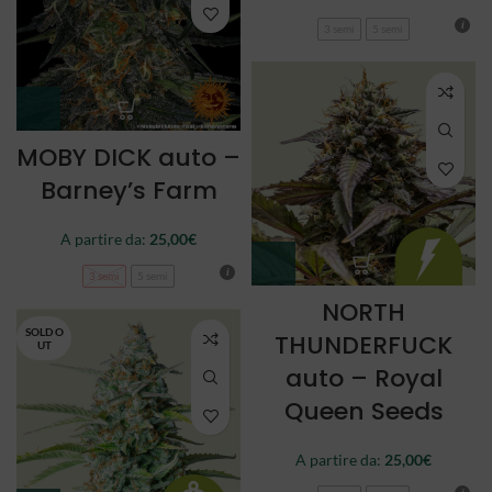
3 semi
5 semi
MOBY DICK auto –
Barney’s Farm
A partire da:
25,00
€
3 semi
5 semi
NORTH
SOLD O
THUNDERFUCK
UT
auto – Royal
Queen Seeds
A partire da:
25,00
€