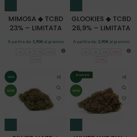
MIMOSA ◆ TCBD
GLOOKIES ◆ TCBD
23% – LIMITATA
26,9% – LIMITATA
A partire da:
1,90
€
al grammo
A partire da:
1,90
€
al grammo
1g
5g
10g
100g
1g
5g
10g
100g
250g
250g
NUOVO
-84%
-84%
NEW
NEW