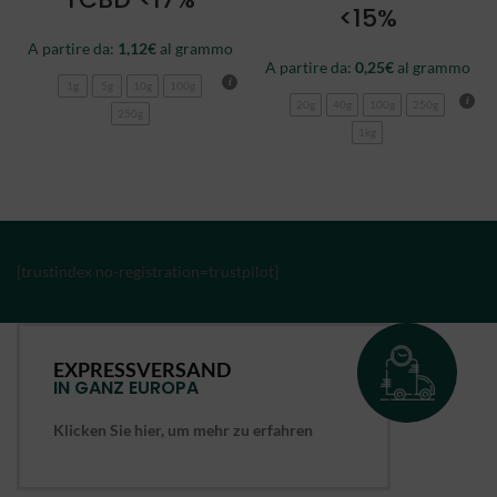
<15%
A partire da:
1,12
€
al grammo
A partire da:
0,25
€
al grammo
1g
5g
10g
100g
20g
40g
100g
250g
250g
1kg
[trustindex no-registration=trustpilot]
EXPRESSVERSAND
IN GANZ EUROPA
Klicken Sie hier, um mehr zu erfahren