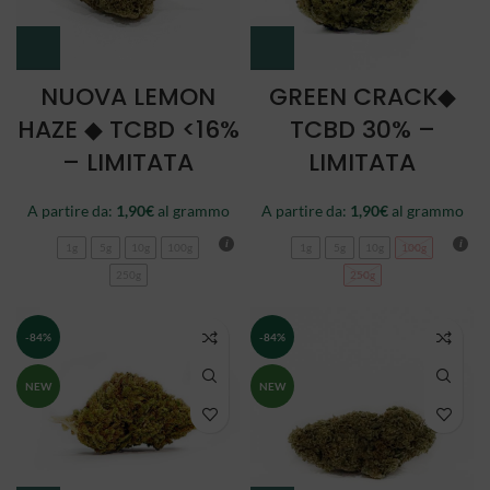
NUOVA LEMON
GREEN CRACK◆
HAZE ◆ TCBD <16%
TCBD 30% –
– LIMITATA
LIMITATA
A partire da:
1,90
€
al grammo
A partire da:
1,90
€
al grammo
1g
5g
10g
100g
1g
5g
10g
100g
250g
250g
-84%
-84%
NEW
NEW