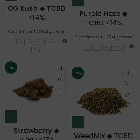
OG Kush ◆ TCBD
Purple Haze ◆
<14%
TCBD <14%
A partire da:
1,12
€
al grammo
A partire da:
1,12
€
al grammo
1g
5g
10g
100g
1g
5g
10g
100g
250g
250g
-91%
-75%
Strawberry ◆
WeedMix ◆ TCBD
TCBD <17%