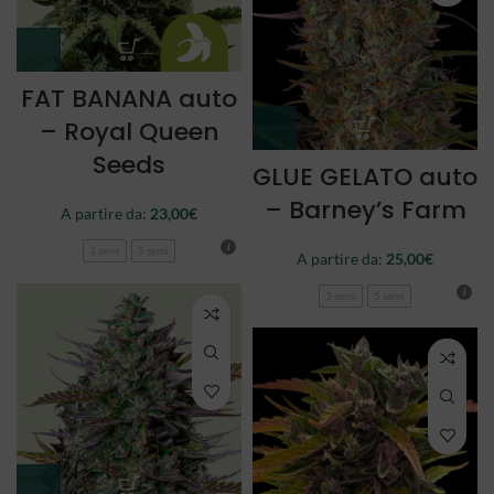
FAT BANANA auto
– Royal Queen
Seeds
GLUE GELATO auto
– Barney’s Farm
A partire da:
23,00
€
3 semi
5 semi
A partire da:
25,00
€
3 semi
5 semi