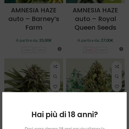
AMNESIA HAZE
AMNESIA HAZE
auto – Barney’s
auto – Royal
Farm
Queen Seeds
A partire da:
25,00
€
A partire da:
27,00
€
3 semi
5 semi
3 semi
5 semi
Hai più di 18 anni?
APPLE FRITTER
AUTOFLOWERING
Devi avere almeno 18 anni per visualizzare la