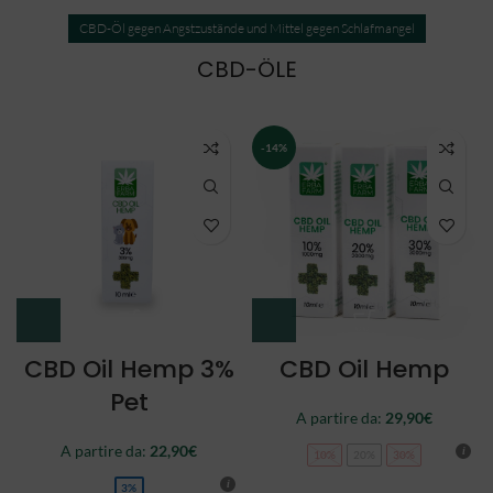
CBD-Öl gegen Angstzustände und Mittel gegen Schlafmangel
CBD-ÖLE
NEW
CBD Oil Double
CBD Oil Full
Spectrum
Spectrum
A partire da:
34,90
€
44,90
€
10%
20%
30%
10%
20%
30%