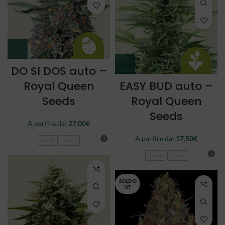
DO SI DOS auto –
Royal Queen
EASY BUD auto –
Seeds
Royal Queen
Seeds
A partire da:
27,00
€
A partire da:
17,50
€
3 semi
5 semi
3 semi
5 semi
SOLD O
UT