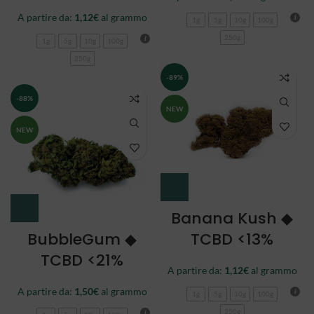
A partire da:
1,12
€
al grammo
1g
5g
10g
100g
250g
1g
5g
10g
100g
250g
-89%
-88%
NEW
NEW
Banana Kush ◆
BubbleGum ◆
TCBD <13%
TCBD <21%
A partire da:
1,12
€
al grammo
A partire da:
1,50
€
al grammo
1g
5g
10g
100g
250g