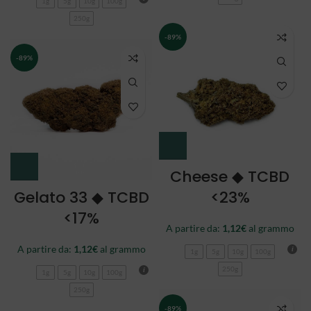
1g
5g
10g
100g
250g
-89%
-89%
Cheese ◆ TCBD
Gelato 33 ◆ TCBD
<23%
<17%
A partire da:
1,12
€
al grammo
A partire da:
1,12
€
al grammo
1g
5g
10g
100g
250g
1g
5g
10g
100g
250g
-89%