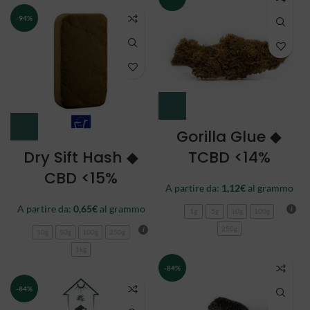
-94%
Gorilla Glue ◆
Dry Sift Hash ◆
TCBD <14%
CBD <15%
A partire da:
1,12
€
al grammo
A partire da:
0,65
€
al grammo
1g
5g
10g
100g
250g
10g
50g
100g
250g
1kg
-84%
-84%