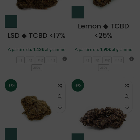
Lemon ◆ TCBD
LSD ◆ TCBD <17%
<25%
A partire da:
1,12
€
al grammo
A partire da:
1,90
€
al grammo
1g
5g
10g
100g
1g
5g
10g
100g
250g
250g
-89%
-89%