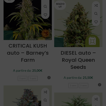
SOLD O
UT
CRITICAL KUSH
auto – Barney’s
DIESEL auto –
Farm
Royal Queen
Seeds
A partire da:
25,00
€
A partire da:
21,50
€
3 semi
5 semi
3 semi
5 semi