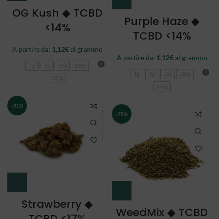
OG Kush ◆ TCBD
Purple Haze ◆
<14%
TCBD <14%
A partire da:
1,12
€
al grammo
A partire da:
1,12
€
al grammo
1g
5g
10g
100g
1g
5g
10g
100g
250g
250g
-91%
-75%
Strawberry ◆
WeedMix ◆ TCBD
TCBD <17%