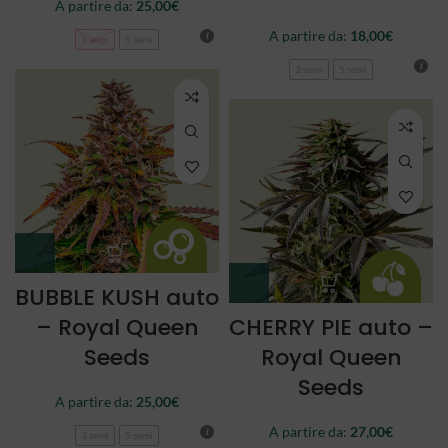
A partire da:
25,00
€
A partire da:
18,00
€
3 semi
5 semi
3 semi
5 semi
BUBBLE KUSH auto
– Royal Queen
CHERRY PIE auto –
Seeds
Royal Queen
Seeds
A partire da:
25,00
€
A partire da:
27,00
€
3 semi
5 semi