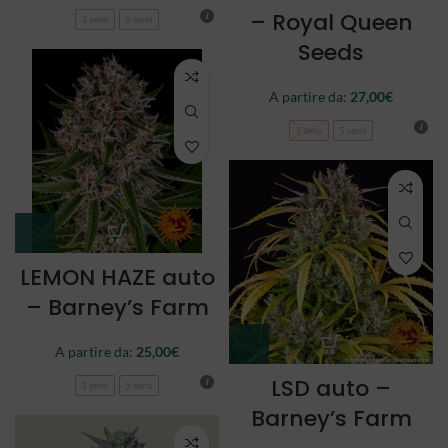
– Royal Queen
3 semi
5 semi
Seeds
A partire da:
27,00
€
3 semi
5 semi
LEMON HAZE auto
– Barney’s Farm
A partire da:
25,00
€
LSD auto –
3 semi
5 semi
Barney’s Farm