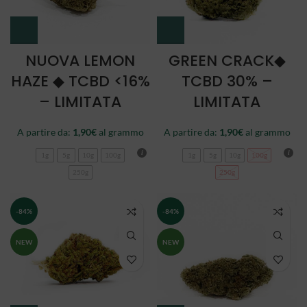
NUOVA LEMON
GREEN CRACK◆
HAZE ◆ TCBD <16%
TCBD 30% –
– LIMITATA
LIMITATA
A partire da:
1,90
€
al grammo
A partire da:
1,90
€
al grammo
1g
5g
10g
100g
1g
5g
10g
100g
250g
250g
-84%
-84%
NEW
NEW