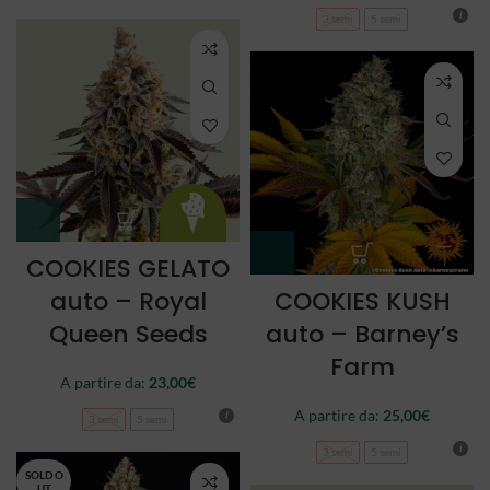
3 semi
5 semi
COOKIES GELATO
auto – Royal
COOKIES KUSH
Queen Seeds
auto – Barney’s
Farm
A partire da:
23,00
€
A partire da:
25,00
€
3 semi
5 semi
3 semi
5 semi
SOLD O
UT