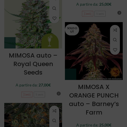
A partire da:
25,00
€
3 semi
5 semi
SOLD O
UT
MIMOSA auto –
Royal Queen
Seeds
A partire da:
27,00
€
MIMOSA X
ORANGE PUNCH
3 semi
5 semi
auto – Barney’s
Farm
A partire da:
25,00
€