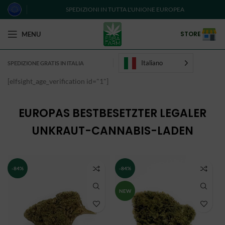
SPEDIZIONI IN TUTTA L'UNIONE EUROPEA
STORE
MENU
Italiano
SPEDIZIONE GRATIS IN ITALIA
[elfsight_age_verification id="1"]
EUROPAS BESTBESETZTER LEGALER
UNKRAUT-CANNABIS-LADEN
-84%
-84%
NEW