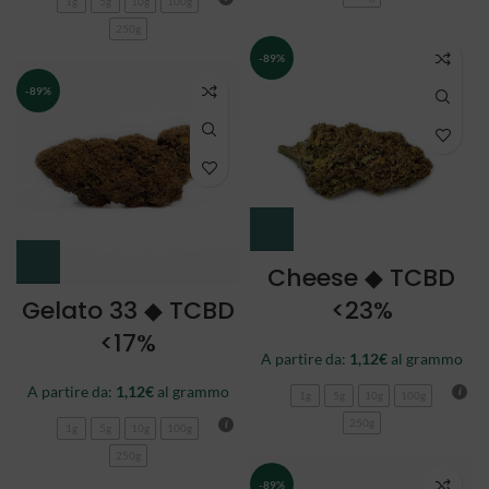
1g
5g
10g
100g
250g
-89%
-89%
Cheese ◆ TCBD
Gelato 33 ◆ TCBD
<23%
<17%
A partire da:
1,12
€
al grammo
A partire da:
1,12
€
al grammo
1g
5g
10g
100g
250g
1g
5g
10g
100g
250g
-89%