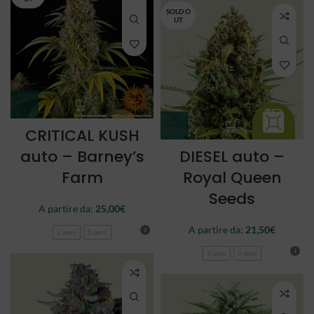
SOLD O
UT
CRITICAL KUSH
auto – Barney’s
DIESEL auto –
Farm
Royal Queen
Seeds
A partire da:
25,00
€
A partire da:
21,50
€
3 semi
5 semi
3 semi
5 semi