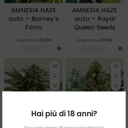
AMNESIA HAZE
AMNESIA HAZE
auto – Barney’s
auto – Royal
Farm
Queen Seeds
A partire da:
25,00
€
A partire da:
27,00
€
3 semi
5 semi
3 semi
5 semi
Hai più di 18 anni?
APPLE FRITTER
AUTOFLOWERING
Devi avere almeno 18 anni per visualizzare la