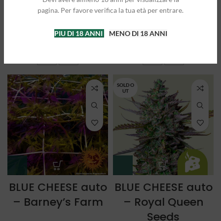
auto – Royal
MIX – Royal
pagina. Per favore verifica la tua età per entrare.
Queen Seeds
Queen Seeds
PIU DI 18 ANNI
MENO DI 18 ANNI
A partire da:
25,00
€
A partire da:
21,50
€
3 semi
5 semi
3 semi
5 semi
SOLD O
UT
BLUE CHEESE auto
BLUE CHEESE auto
– Barney’s Farm
– Royal Queen
Seeds