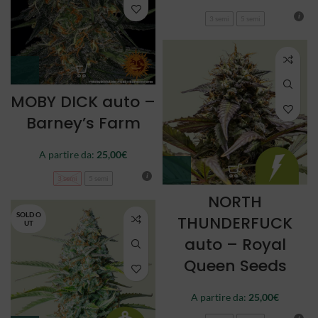
3 semi
5 semi
MOBY DICK auto –
Barney’s Farm
A partire da:
25,00
€
3 semi
5 semi
NORTH
SOLD O
THUNDERFUCK
UT
auto – Royal
Queen Seeds
A partire da:
25,00
€