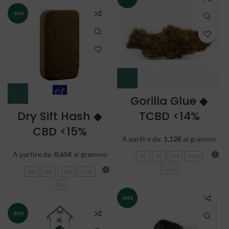
-94%
Gorilla Glue ◆
Dry Sift Hash ◆
TCBD <14%
CBD <15%
A partire da:
1,12
€
al grammo
A partire da:
0,65
€
al grammo
1g
5g
10g
100g
250g
10g
50g
100g
250g
1kg
-84%
-84%