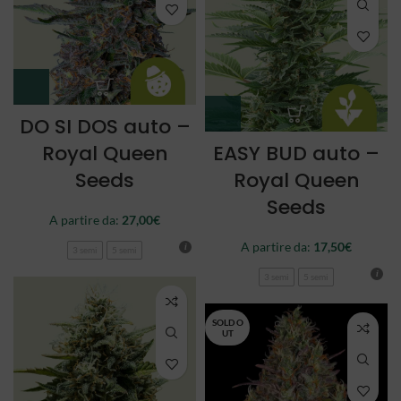
DO SI DOS auto –
Royal Queen
EASY BUD auto –
Seeds
Royal Queen
Seeds
A partire da:
27,00
€
A partire da:
17,50
€
3 semi
5 semi
3 semi
5 semi
SOLD O
UT