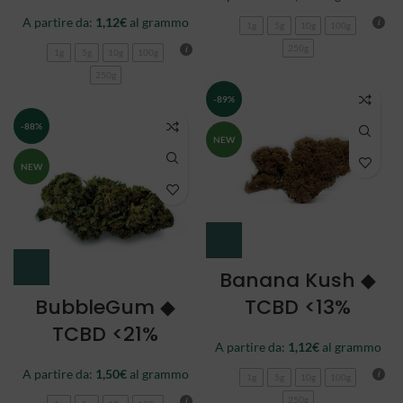
A partire da:
1,12
€
al grammo
1g
5g
10g
100g
250g
1g
5g
10g
100g
250g
-89%
-88%
NEW
NEW
Banana Kush ◆
BubbleGum ◆
TCBD <13%
TCBD <21%
A partire da:
1,12
€
al grammo
A partire da:
1,50
€
al grammo
1g
5g
10g
100g
250g