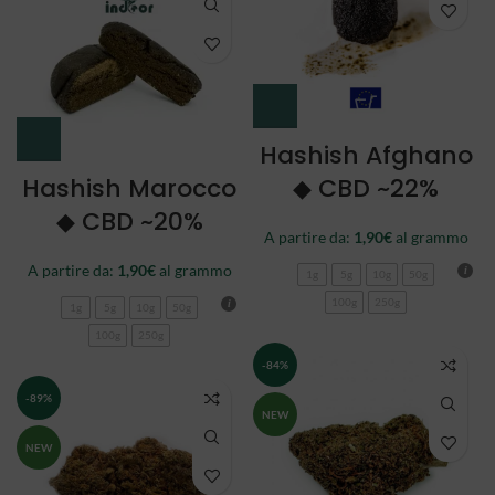
Hashish Afghano
Hashish Marocco
◆ CBD ~22%
◆ CBD ~20%
A partire da:
1,90
€
al grammo
A partire da:
1,90
€
al grammo
1g
5g
10g
50g
100g
250g
1g
5g
10g
50g
100g
250g
-84%
-89%
NEW
NEW