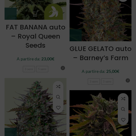
FAT BANANA auto
– Royal Queen
Seeds
GLUE GELATO auto
– Barney’s Farm
A partire da:
23,00
€
3 semi
5 semi
A partire da:
25,00
€
3 semi
5 semi