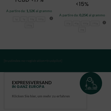
<15%
A partire da:
1,12
€
al grammo
A partire da:
0,25
€
al grammo
1g
5g
10g
100g
20g
40g
100g
250g
250g
1kg
[trustindex no-registration=trustpilot]
EXPRESSVERSAND
IN GANZ EUROPA
Klicken Sie hier, um mehr zu erfahren