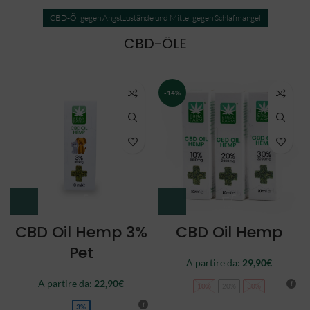
CBD-Öl gegen Angstzustände und Mittel gegen Schlafmangel
CBD-ÖLE
NEW
CBD Oil Double
CBD Oil Full
Spectrum
Spectrum
A partire da:
34,90
€
44,90
€
10%
20%
30%
10%
20%
30%