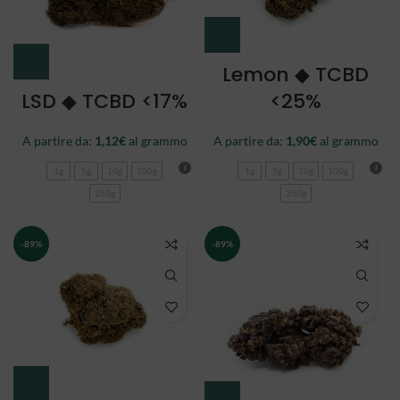
Lemon ◆ TCBD
LSD ◆ TCBD <17%
<25%
A partire da:
1,12
€
al grammo
A partire da:
1,90
€
al grammo
1g
5g
10g
100g
1g
5g
10g
100g
250g
250g
-89%
-89%