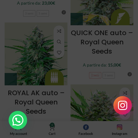
A partire da:
23,00
€
3 semi
5 semi
QUICK ONE auto –
Royal Queen
Seeds
A partire da:
15,00
€
3 semi
5 semi
ROYAL AK auto –
Royal Queen
Seeds
A partire da:
22,00
€
0
My account
Cart
Facebook
Instagram
3 semi
5 semi