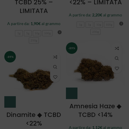
TCBD 25% –
<22% – LIMITATA
LIMITATA
A partire da:
2,20
€
al grammo
A partire da:
1,90
€
al grammo
1g
5g
10g
100g
250g
1g
5g
10g
100g
250g
-89%
-89%
Amnesia Haze ◆
Dinamite ◆ TCBD
TCBD <14%
<22%
A partire da:
1,12
€
al grammo