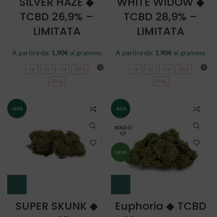
SILVER HAZE ◆
WHITE WIDOW ◆
TCBD 26,9% –
TCBD 28,9% –
LIMITATA
LIMITATA
A partire da:
1,90
€
al grammo
A partire da:
1,90
€
al grammo
1g
5g
10g
100g
1g
5g
10g
100g
250g
250g
-84%
-85%
SOLD O
UT
NEW
SUPER SKUNK ◆
Euphoria ◆ TCBD