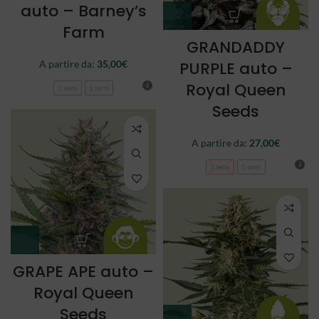
auto – Barney’s
Farm
GRANDADDY
A partire da:
35,00
€
PURPLE auto –
Royal Queen
3 semi
5 semi
Seeds
A partire da:
27,00
€
3 semi
5 semi
GRAPE APE auto –
Royal Queen
Seeds