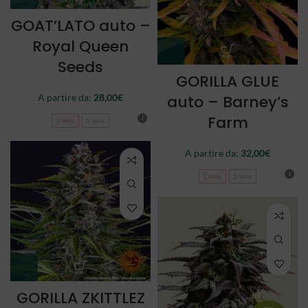
GOAT’LATO auto –
Royal Queen
Seeds
GORILLA GLUE
auto – Barney’s
A partire da:
28,00
€
Farm
3 semi
5 semi
A partire da:
32,00
€
3 semi
5 semi
GORILLA ZKITTLEZ