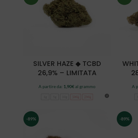
SCEGLI
SILVER HAZE ◆ TCBD
WHI
26,9% – LIMITATA
2
A partire da:
1,90
€
al grammo
A p
1g
5g
10g
100g
250g
-89%
-89%