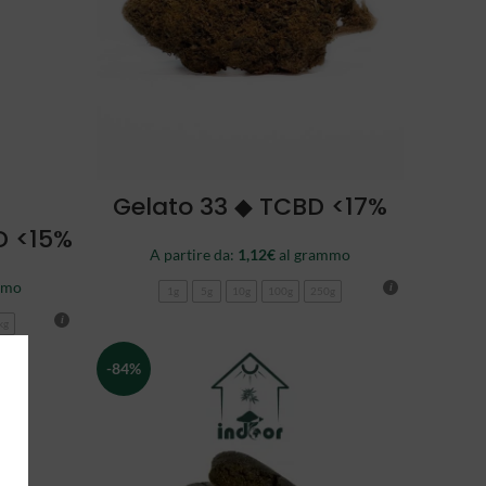
SCEGLI
Gelato 33 ◆ TCBD <17%
D <15%
A partire da:
1,12
€
al grammo
mmo
1g
5g
10g
100g
250g
kg
-84%