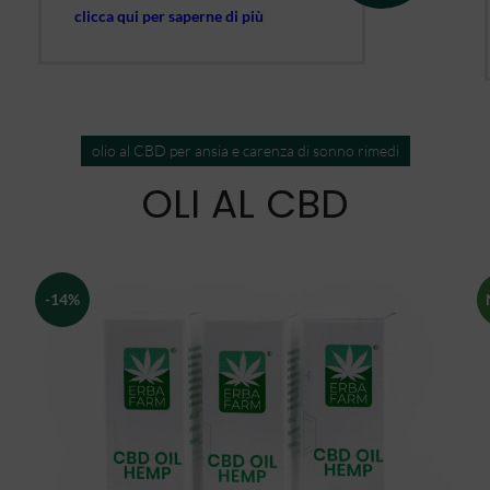
clicca qui per saperne di più
olio al CBD per ansia e carenza di sonno rimedi
OLI AL CBD
-14%