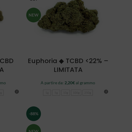
NEW
SCEGLI
TCBD
Euphoria ◆ TCBD <22% –
TA
LIMITATA
mmo
A partire da:
2,20
€
al grammo
0g
1g
5g
10g
100g
250g
-88%
NEW