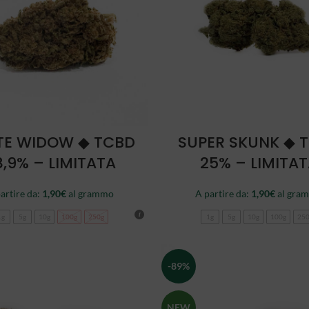
SCEGLI
SCEGLI
TE WIDOW ◆ TCBD
SUPER SKUNK ◆ 
8,9% – LIMITATA
25% – LIMITA
artire da:
1,90
€
al grammo
A partire da:
1,90
€
al gra
1g
5g
10g
100g
250g
1g
5g
10g
100g
25
-89%
NEW