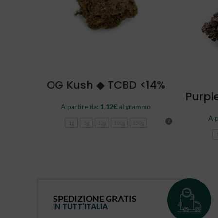
SCEGLI
OG Kush ◆ TCBD <14%
Purpl
A partire da:
1,12
€
al grammo
A p
1g
5g
10g
100g
250g
SPEDIZIONE GRATIS
IN TUTT'ITALIA