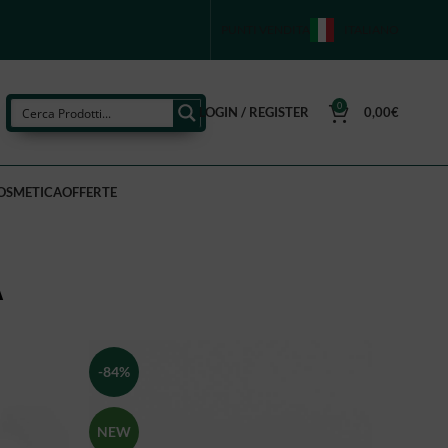
PUNTI VENDITA
ITALIANO
0
LOGIN / REGISTER
0,00
€
OSMETICA
OFFERTE
A
-84%
NEW