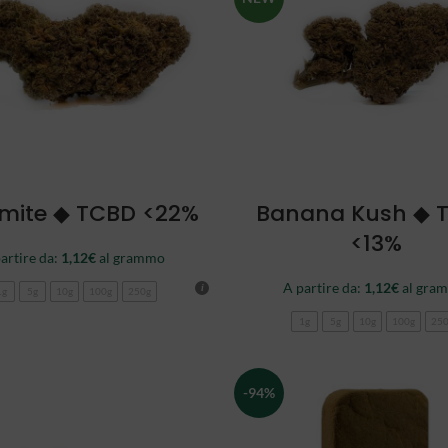
SCEGLI
SCEGLI
mite ◆ TCBD <22%
Banana Kush ◆ 
<13%
artire da:
1,12
€
al grammo
A partire da:
1,12
€
al gra
1g
5g
10g
100g
250g
1g
5g
10g
100g
25
-94%