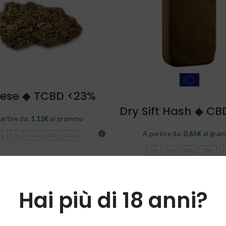
SCEGLI
ese ◆ TCBD <23%
SCEGLI
Dry Sift Hash ◆ CB
artire da:
1,12
€
al grammo
A partire da:
0,65
€
al gra
1g
5g
10g
100g
250g
10g
50g
100g
250g
1
-89%
Hai più di 18 anni?
NEW