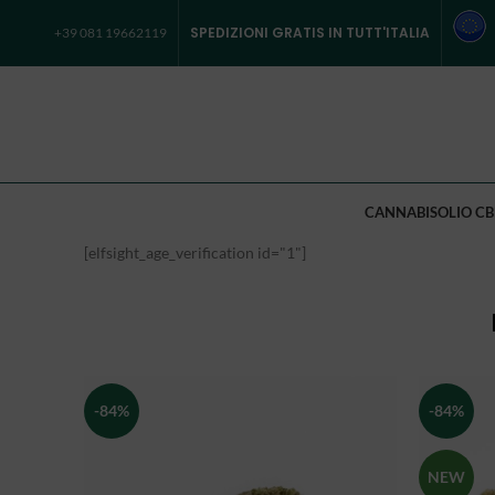
SPEDIZIONI GRATIS IN TUTT'ITALIA
+39 081 19662119
CANNABIS
OLIO CB
[elfsight_age_verification id="1"]
-84%
-84%
NEW