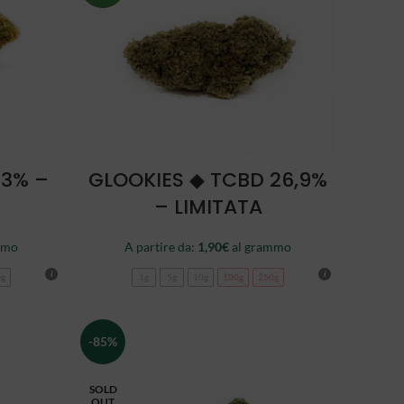
SCEGLI
23% –
GLOOKIES ◆ TCBD 26,9%
– LIMITATA
mmo
A partire da:
1,90
€
al grammo
0g
1g
5g
10g
100g
250g
-85%
SOLD
OUT