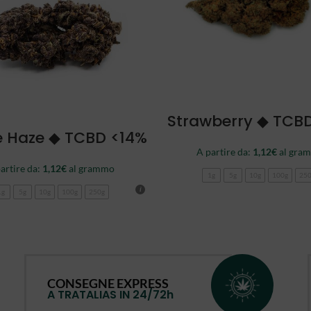
SCEGLI
Strawberry ◆ TCB
SCEGLI
e Haze ◆ TCBD <14%
A partire da:
1,12
€
al gra
artire da:
1,12
€
al grammo
1g
5g
10g
100g
25
1g
5g
10g
100g
250g
CONSEGNE EXPRESS
A TRATALIAS IN 24/72h