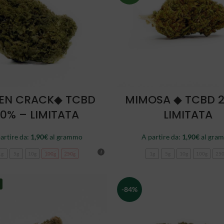
SCEGLI
SCEGLI
EN CRACK◆ TCBD
MIMOSA ◆ TCBD 
0% – LIMITATA
LIMITATA
artire da:
1,90
€
al grammo
A partire da:
1,90
€
al gra
1g
5g
10g
100g
250g
1g
5g
10g
100g
25
-84%