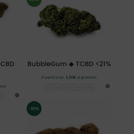
SCEGLI
TCBD
BubbleGum ◆ TCBD <21%
A partire da:
1,50
€
al grammo
mmo
1g
5g
10g
100g
250g
0g
-89%