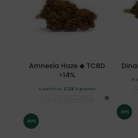
SCEGLI
Amnesia Haze ◆ TCBD
Dina
<14%
A p
A partire da:
1,12
€
al grammo
1g
5g
10g
100g
250g
-89%
-89%