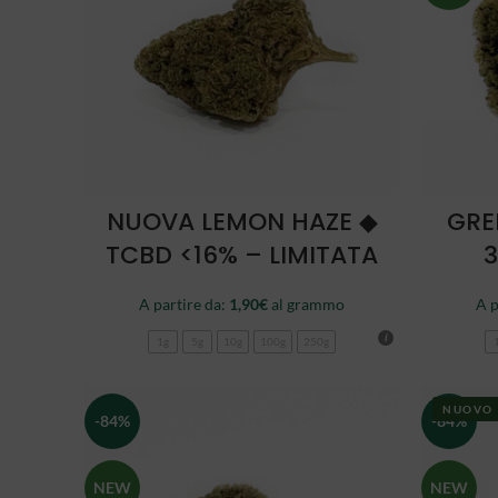
SCEGLI
NUOVA LEMON HAZE ◆
GRE
TCBD <16% – LIMITATA
3
A partire da:
1,90
€
al grammo
A p
1g
5g
10g
100g
250g
NUOVO
-84%
-84%
NEW
NEW