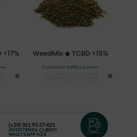
SCEGLI
D <17%
WeedMix ◆ TCBD <15%
mmo
A partire da:
0,25
€
al grammo
0g
20g
40g
100g
250g
1kg
(+39) 351 93 37 421
ASSISTENZA CLIENTI
WHATSAPP h24