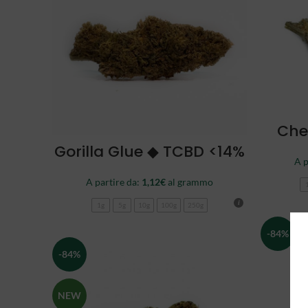
Che
SCEGLI
Gorilla Glue ◆ TCBD <14%
A p
A partire da:
1,12
€
al grammo
1g
5g
10g
100g
250g
-84%
-84%
NEW