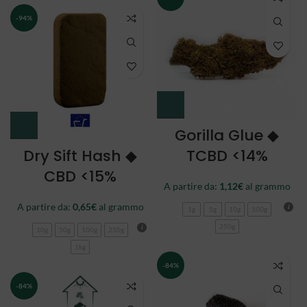
-94%
Gorilla Glue ◆
Dry Sift Hash ◆
TCBD <14%
CBD <15%
A partire da:
1,12
€
al grammo
A partire da:
0,65
€
al grammo
1g
5g
10g
100g
250g
10g
50g
100g
250g
1kg
-84%
-84%