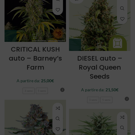
CRITICAL KUSH
auto – Barney’s
DIESEL auto –
Farm
Royal Queen
Seeds
A partire da:
25,00
€
A partire da:
21,50
€
3 semi
5 semi
3 semi
5 semi