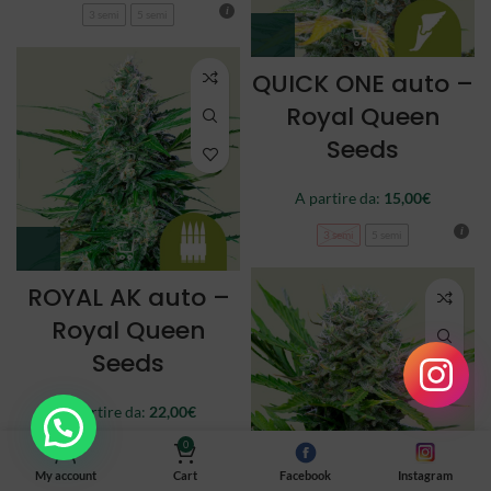
3 semi
5 semi
QUICK ONE auto –
Royal Queen
Seeds
A partire da:
15,00
€
3 semi
5 semi
ROYAL AK auto –
Royal Queen
Seeds
A partire da:
22,00
€
0
3 semi
5 semi
My account
Cart
Facebook
Instagram