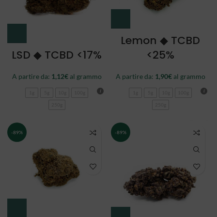
Lemon ◆ TCBD
LSD ◆ TCBD <17%
<25%
A partire da:
1,12
€
al grammo
A partire da:
1,90
€
al grammo
1g
5g
10g
100g
1g
5g
10g
100g
250g
250g
-89%
-89%