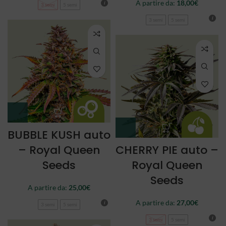
A partire da:
18,00
€
3 semi
5 semi
3 semi
5 semi
BUBBLE KUSH auto
– Royal Queen
CHERRY PIE auto –
Seeds
Royal Queen
Seeds
A partire da:
25,00
€
A partire da:
27,00
€
3 semi
5 semi
3 semi
5 semi