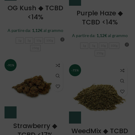
OG Kush ◆ TCBD
Purple Haze ◆
<14%
TCBD <14%
A partire da:
1,12
€
al grammo
A partire da:
1,12
€
al grammo
1g
5g
10g
100g
1g
5g
10g
100g
250g
250g
-91%
-75%
Strawberry ◆
WeedMix ◆ TCBD
TCBD <17%