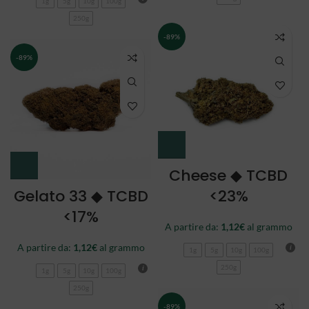
1g
5g
10g
100g
250g
-89%
-89%
Cheese ◆ TCBD
Gelato 33 ◆ TCBD
<23%
<17%
A partire da:
1,12
€
al grammo
A partire da:
1,12
€
al grammo
1g
5g
10g
100g
250g
1g
5g
10g
100g
250g
-89%