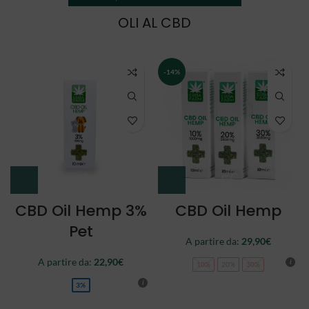
OLI AL CBD
NEW
CBD Oil Double
CBD Oil Full
Spectrum
Spectrum
A partire da:
34,90
€
44,90
€
10%
20%
30%
10%
20%
30%