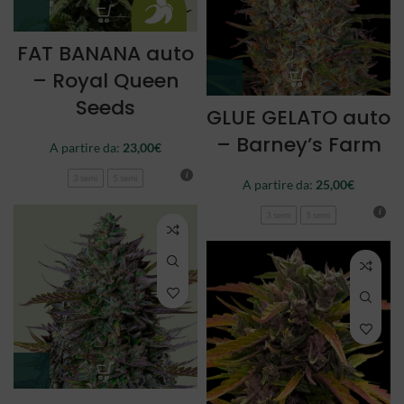
FAT BANANA auto
– Royal Queen
Seeds
GLUE GELATO auto
– Barney’s Farm
A partire da:
23,00
€
3 semi
5 semi
A partire da:
25,00
€
3 semi
5 semi