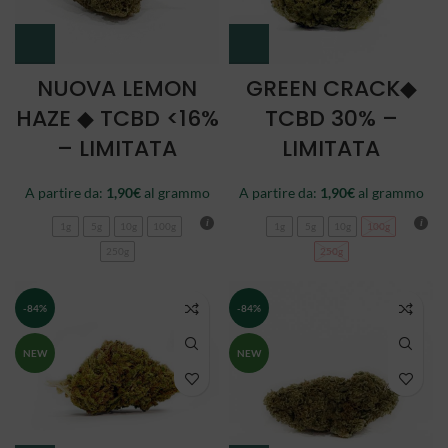
NUOVA LEMON
GREEN CRACK◆
HAZE ◆ TCBD <16%
TCBD 30% –
– LIMITATA
LIMITATA
A partire da:
1,90
€
al grammo
A partire da:
1,90
€
al grammo
1g
5g
10g
100g
1g
5g
10g
100g
250g
250g
-84%
-84%
NEW
NEW