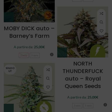
MOBY DICK auto –
Barney’s Farm
A partire da:
25,00
€
3 semi
5 semi
NORTH
SOLD O
THUNDERFUCK
UT
auto – Royal
Queen Seeds
A partire da:
25,00
€
3 semi
5 semi