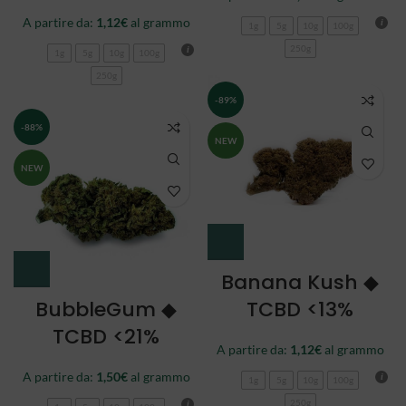
A partire da:
1,12
€
al grammo
1g
5g
10g
100g
250g
1g
5g
10g
100g
250g
-89%
-88%
NEW
NEW
Banana Kush ◆
BubbleGum ◆
TCBD <13%
TCBD <21%
A partire da:
1,12
€
al grammo
A partire da:
1,50
€
al grammo
1g
5g
10g
100g
250g