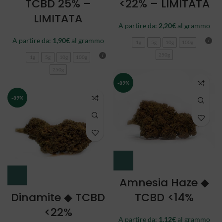
TCBD 25% –
<22% – LIMITATA
LIMITATA
A partire da:
2,20
€
al grammo
A partire da:
1,90
€
al grammo
1g
5g
10g
100g
250g
1g
5g
10g
100g
250g
-89%
-89%
Amnesia Haze ◆
Dinamite ◆ TCBD
TCBD <14%
<22%
A partire da:
1,12
€
al grammo