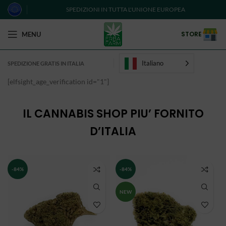
SPEDIZIONI IN TUTTA L'UNIONE EUROPEA
STORE
MENU
Italiano
SPEDIZIONE GRATIS IN ITALIA
[elfsight_age_verification id="1"]
IL CANNABIS SHOP PIU’ FORNITO
D’ITALIA
-84%
-84%
NEW