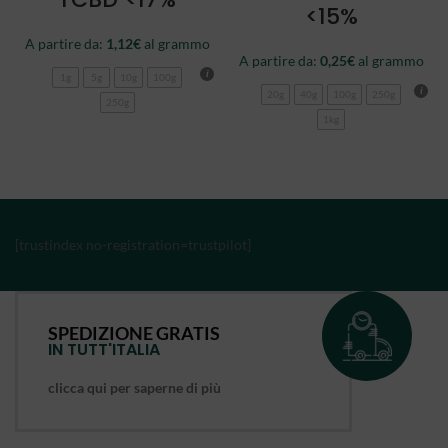
<15%
A partire da:
1,12
€
al grammo
A partire da:
0,25
€
al grammo
1g
5g
10g
100g
20g
40g
100g
250g
250g
1kg
[trustindex no-registration=trustpilot]
SPEDIZIONE GRATIS
IN TUTT'ITALIA
clicca qui per saperne di più