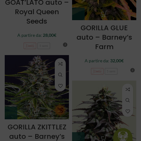
GOAT’LATO auto –
Royal Queen
Seeds
GORILLA GLUE
auto – Barney’s
A partire da:
28,00
€
Farm
3 semi
5 semi
A partire da:
32,00
€
3 semi
5 semi
GORILLA ZKITTLEZ
auto – Barney’s