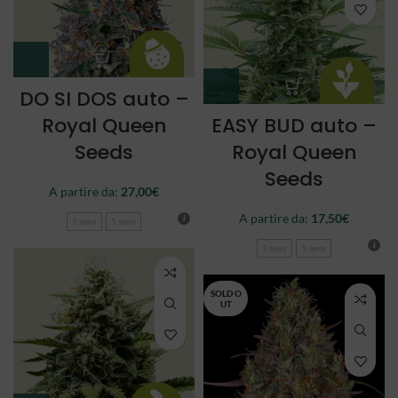
DO SI DOS auto –
Royal Queen
EASY BUD auto –
Seeds
Royal Queen
Seeds
A partire da:
27,00
€
A partire da:
17,50
€
3 semi
5 semi
3 semi
5 semi
SOLD O
UT