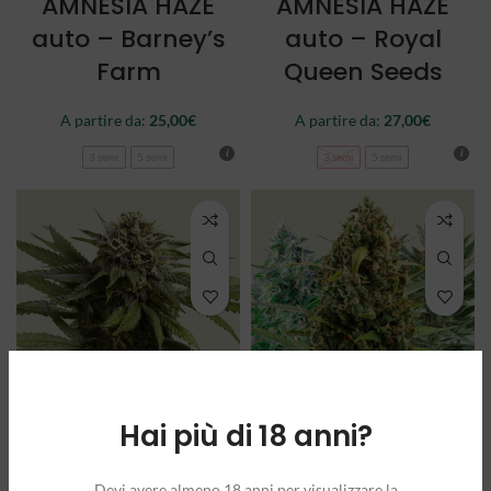
AMNESIA HAZE
AMNESIA HAZE
auto – Barney’s
auto – Royal
Farm
Queen Seeds
A partire da:
25,00
€
A partire da:
27,00
€
3 semi
5 semi
3 semi
5 semi
Hai più di 18 anni?
APPLE FRITTER
AUTOFLOWERING
auto – Royal
MIX – Royal
Devi avere almeno 18 anni per visualizzare la