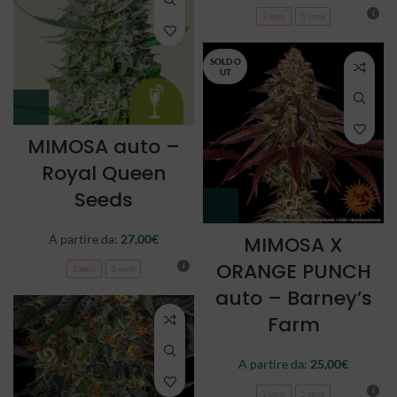
3 semi
5 semi
SOLD O
UT
MIMOSA auto –
Royal Queen
Seeds
A partire da:
27,00
€
MIMOSA X
ORANGE PUNCH
3 semi
5 semi
auto – Barney’s
Farm
A partire da:
25,00
€
3 semi
5 semi