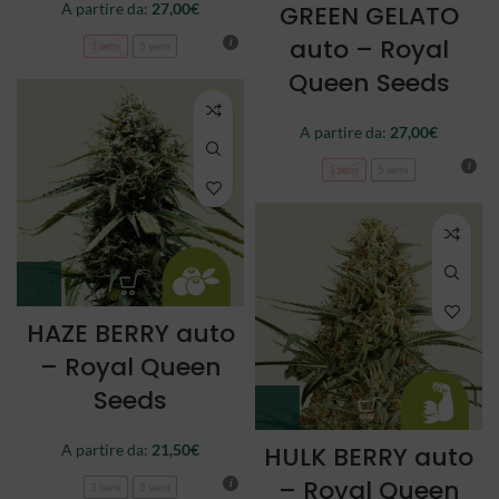
A partire da:
27,00
€
GREEN GELATO
auto – Royal
3 semi
5 semi
Queen Seeds
A partire da:
27,00
€
3 semi
5 semi
HAZE BERRY auto
– Royal Queen
Seeds
A partire da:
21,50
€
HULK BERRY auto
– Royal Queen
3 semi
5 semi