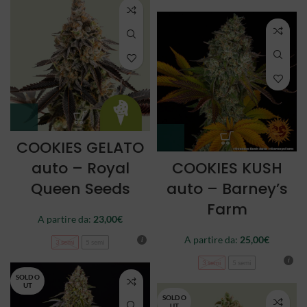
COOKIES GELATO
auto – Royal
COOKIES KUSH
Queen Seeds
auto – Barney’s
Farm
A partire da:
23,00
€
A partire da:
25,00
€
3 semi
5 semi
3 semi
5 semi
SOLD O
UT
SOLD O
UT