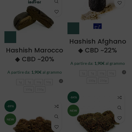
Hashish Afghano
Hashish Marocco
◆ CBD ~22%
◆ CBD ~20%
A partire da:
1,90
€
al grammo
A partire da:
1,90
€
al grammo
1g
5g
10g
50g
100g
250g
1g
5g
10g
50g
100g
250g
-84%
-89%
NEW
NEW