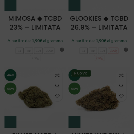
MIMOSA ◆ TCBD
GLOOKIES ◆ TCBD
23% – LIMITATA
26,9% – LIMITATA
A partire da:
1,90
€
al grammo
A partire da:
1,90
€
al grammo
1g
5g
10g
100g
1g
5g
10g
100g
250g
250g
NUOVO
-84%
-84%
NEW
NEW