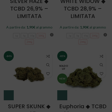
SILVER HAZE ◆
WHITE WIDOW ◆
TCBD 26,9% –
TCBD 28,9% –
LIMITATA
LIMITATA
A partire da:
1,90
€
al grammo
A partire da:
1,90
€
al grammo
1g
5g
10g
100g
1g
5g
10g
100g
250g
250g
-84%
-85%
SOLD O
UT
NEW
SUPER SKUNK ◆
Euphoria ◆ TCBD