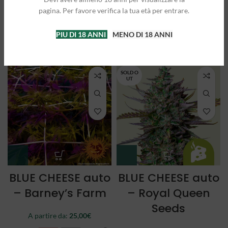
Queen Seeds
Queen Seeds
pagina. Per favore verifica la tua età per entrare.
A partire da:
25,00
€
A partire da:
21,50
€
PIU DI 18 ANNI
MENO DI 18 ANNI
3 semi
5 semi
3 semi
5 semi
SOLD O
UT
BLUE CHEESE auto
BLUE CHEESE auto
– Barney’s Farm
– Royal Queen
Seeds
A partire da:
25,00
€