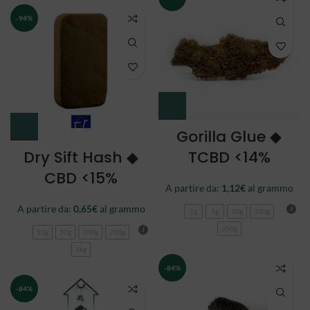
-94%
Gorilla Glue ◆
Dry Sift Hash ◆
TCBD <14%
CBD <15%
A partire da:
1,12
€
al grammo
A partire da:
0,65
€
al grammo
1g
5g
10g
100g
250g
10g
50g
100g
250g
1kg
-84%
-84%