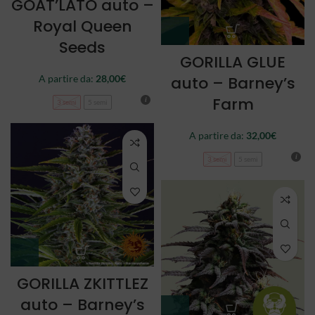
GOAT’LATO auto –
Royal Queen
Seeds
GORILLA GLUE
auto – Barney’s
A partire da:
28,00
€
Farm
3 semi
5 semi
A partire da:
32,00
€
3 semi
5 semi
GORILLA ZKITTLEZ
auto – Barney’s