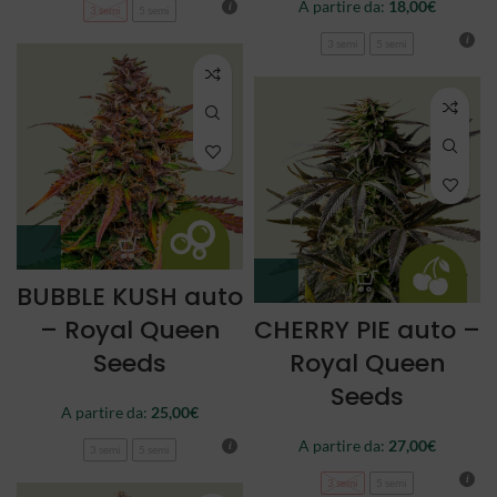
A partire da:
18,00
€
3 semi
5 semi
3 semi
5 semi
BUBBLE KUSH auto
– Royal Queen
CHERRY PIE auto –
Seeds
Royal Queen
Seeds
A partire da:
25,00
€
A partire da:
27,00
€
3 semi
5 semi
3 semi
5 semi