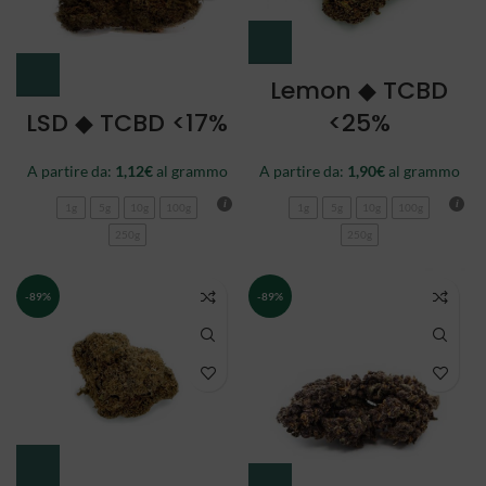
Lemon ◆ TCBD
LSD ◆ TCBD <17%
<25%
A partire da:
1,12
€
al grammo
A partire da:
1,90
€
al grammo
1g
5g
10g
100g
1g
5g
10g
100g
250g
250g
-89%
-89%