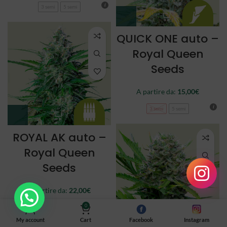
3 semi
5 semi
QUICK ONE auto –
Royal Queen
Seeds
A partire da:
15,00
€
3 semi
5 semi
ROYAL AK auto –
Royal Queen
Seeds
A partire da:
22,00
€
0
3 semi
5 semi
My account
Cart
Facebook
Instagram