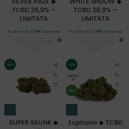
SILVER HAZE ◆
WHITE WIDOW ◆
TCBD 26,9% –
TCBD 28,9% –
LIMITATA
LIMITATA
A partire da:
1,90
€
al grammo
A partire da:
1,90
€
al grammo
1g
5g
10g
100g
1g
5g
10g
100g
250g
250g
-84%
-85%
SOLD O
UT
NEW
SUPER SKUNK ◆
Euphoria ◆ TCBD