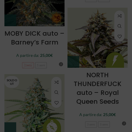
MOBY DICK auto –
Barney’s Farm
A partire da:
25,00
€
3 semi
5 semi
NORTH
SOLD O
THUNDERFUCK
UT
auto – Royal
Queen Seeds
A partire da:
25,00
€
3 semi
5 semi