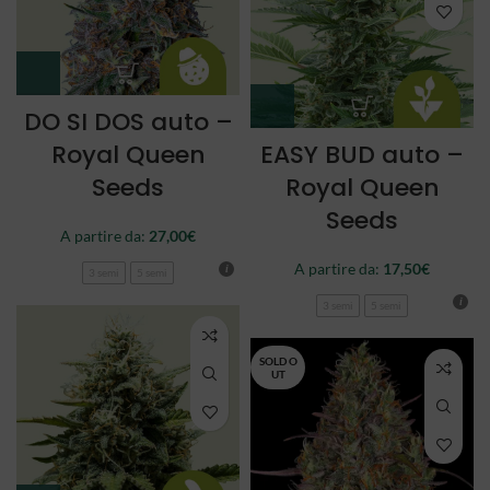
DO SI DOS auto –
Royal Queen
EASY BUD auto –
Seeds
Royal Queen
Seeds
A partire da:
27,00
€
A partire da:
17,50
€
3 semi
5 semi
3 semi
5 semi
SOLD O
UT