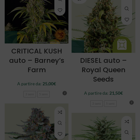
CRITICAL KUSH
auto – Barney’s
DIESEL auto –
Farm
Royal Queen
Seeds
A partire da:
25,00
€
A partire da:
21,50
€
3 semi
5 semi
3 semi
5 semi