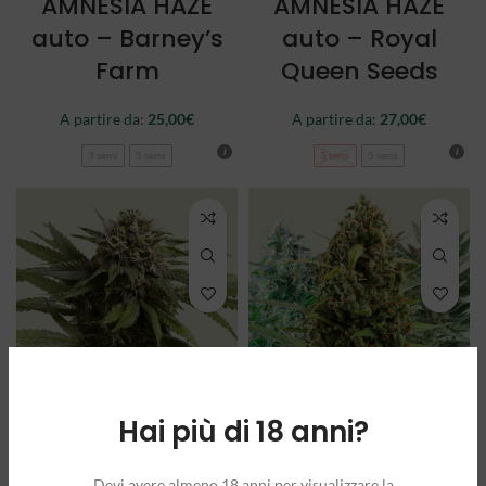
AMNESIA HAZE
AMNESIA HAZE
auto – Barney’s
auto – Royal
Farm
Queen Seeds
A partire da:
25,00
€
A partire da:
27,00
€
3 semi
5 semi
3 semi
5 semi
Hai più di 18 anni?
APPLE FRITTER
AUTOFLOWERING
auto – Royal
MIX – Royal
Devi avere almeno 18 anni per visualizzare la