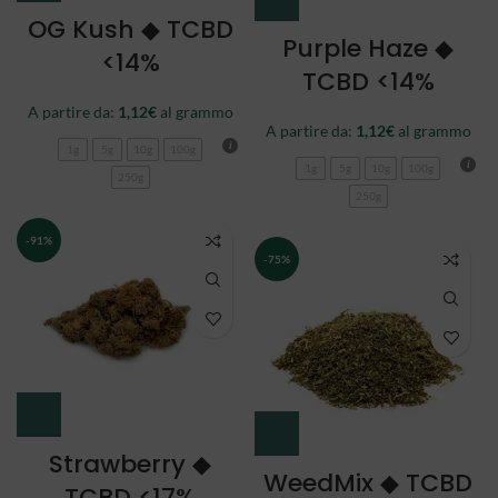
OG Kush ◆ TCBD
Purple Haze ◆
<14%
TCBD <14%
A partire da:
1,12
€
al grammo
A partire da:
1,12
€
al grammo
1g
5g
10g
100g
1g
5g
10g
100g
250g
250g
-91%
-75%
Strawberry ◆
WeedMix ◆ TCBD
TCBD <17%