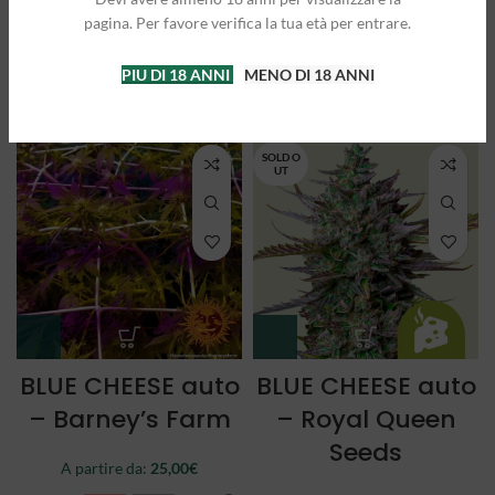
Queen Seeds
Queen Seeds
pagina. Per favore verifica la tua età per entrare.
A partire da:
25,00
€
A partire da:
21,50
€
PIU DI 18 ANNI
MENO DI 18 ANNI
3 semi
5 semi
3 semi
5 semi
SOLD O
UT
BLUE CHEESE auto
BLUE CHEESE auto
– Barney’s Farm
– Royal Queen
Seeds
A partire da:
25,00
€