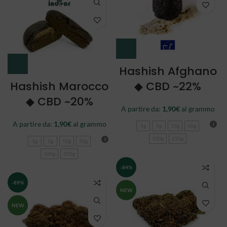
Hashish Afghano
Hashish Marocco
◆ CBD ~22%
◆ CBD ~20%
A partire da:
1,90
€
al grammo
A partire da:
1,90
€
al grammo
1g
5g
10g
50g
100g
250g
1g
5g
10g
50g
100g
250g
-84%
-89%
NEW
NEW