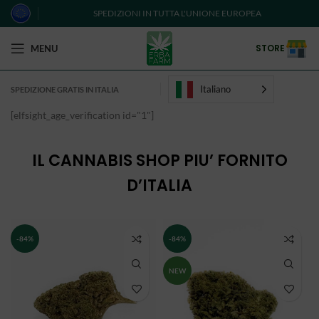
SPEDIZIONI IN TUTTA L'UNIONE EUROPEA
STORE
MENU
Italiano
SPEDIZIONE GRATIS IN ITALIA
[elfsight_age_verification id="1"]
IL CANNABIS SHOP PIU’ FORNITO
D’ITALIA
-84%
-84%
NEW