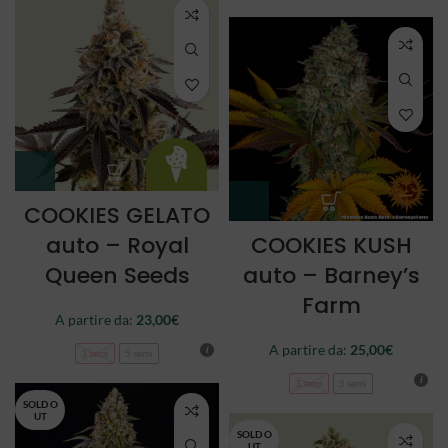
COOKIES GELATO
auto – Royal
COOKIES KUSH
Queen Seeds
auto – Barney’s
Farm
A partire da:
23,00
€
A partire da:
25,00
€
3 semi
5 semi
3 semi
5 semi
SOLD O
UT
SOLD O
UT