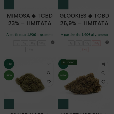
MIMOSA ◆ TCBD
GLOOKIES ◆ TCBD
23% – LIMITATA
26,9% – LIMITATA
A partire da:
1,90
€
al grammo
A partire da:
1,90
€
al grammo
1g
5g
10g
100g
1g
5g
10g
100g
250g
250g
NUOVO
-84%
-84%
NEW
NEW