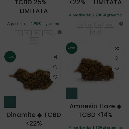
TCBD 25% –
<22% – LIMITATA
LIMITATA
A partire da:
2,20
€
al grammo
A partire da:
1,90
€
al grammo
1g
5g
10g
100g
250g
1g
5g
10g
100g
250g
-89%
-89%
Amnesia Haze ◆
Dinamite ◆ TCBD
TCBD <14%
<22%
A partire da:
1,12
€
al grammo