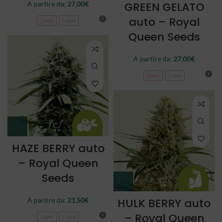
A partire da:
27,00
€
GREEN GELATO
auto – Royal
3 semi
5 semi
Queen Seeds
A partire da:
27,00
€
3 semi
5 semi
HAZE BERRY auto
– Royal Queen
Seeds
A partire da:
21,50
€
HULK BERRY auto
– Royal Queen
3 semi
5 semi