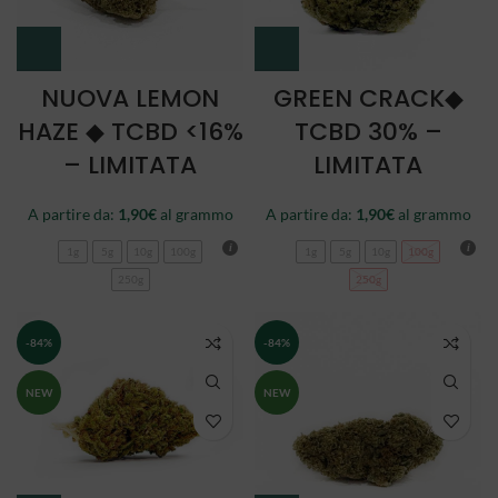
NUOVA LEMON
GREEN CRACK◆
HAZE ◆ TCBD <16%
TCBD 30% –
– LIMITATA
LIMITATA
A partire da:
1,90
€
al grammo
A partire da:
1,90
€
al grammo
1g
5g
10g
100g
1g
5g
10g
100g
250g
250g
-84%
-84%
NEW
NEW