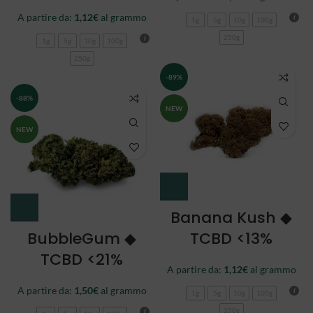
A partire da:
1,12
€
al grammo
1g
5g
10g
100g
250g
1g
5g
10g
100g
250g
-89%
-88%
NEW
NEW
Banana Kush ◆
BubbleGum ◆
TCBD <13%
TCBD <21%
A partire da:
1,12
€
al grammo
A partire da:
1,50
€
al grammo
1g
5g
10g
100g
250g