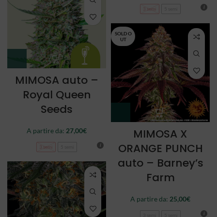
3 semi
5 semi
SOLD O
UT
MIMOSA auto –
Royal Queen
Seeds
A partire da:
27,00
€
MIMOSA X
ORANGE PUNCH
3 semi
5 semi
auto – Barney’s
Farm
A partire da:
25,00
€
3 semi
5 semi