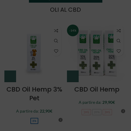
OLI AL CBD
NEW
CBD Oil Double
CBD Oil Full
Spectrum
Spectrum
A partire da:
34,90
€
44,90
€
10%
20%
30%
10%
20%
30%