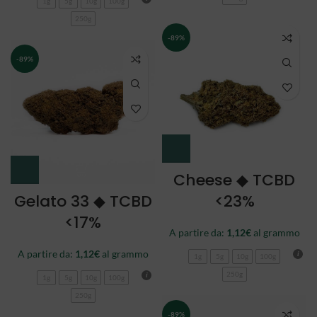
1g
5g
10g
100g
250g
-89%
-89%
Cheese ◆ TCBD
Gelato 33 ◆ TCBD
<23%
<17%
A partire da:
1,12
€
al grammo
A partire da:
1,12
€
al grammo
1g
5g
10g
100g
250g
1g
5g
10g
100g
250g
-89%