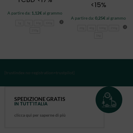
<15%
A partire da:
1,12
€
al grammo
A partire da:
0,25
€
al grammo
1g
5g
10g
100g
20g
40g
100g
250g
250g
1kg
[trustindex no-registration=trustpilot]
SPEDIZIONE GRATIS
IN TUTT'ITALIA
clicca qui per saperne di più