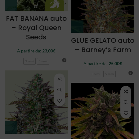
FAT BANANA auto
– Royal Queen
Seeds
GLUE GELATO auto
– Barney’s Farm
A partire da:
23,00
€
3 semi
5 semi
A partire da:
25,00
€
3 semi
5 semi