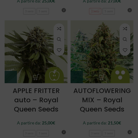
A partire da:
25,00
€
A partire da:
27,00
€
3 semi
5 semi
3 semi
5 semi
APPLE FRITTER
AUTOFLOWERING
auto – Royal
MIX – Royal
Queen Seeds
Queen Seeds
A partire da:
25,00
€
A partire da:
21,50
€
3 semi
5 semi
3 semi
5 semi