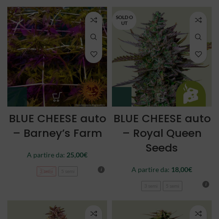
SOLD O
UT
BLUE CHEESE auto
BLUE CHEESE auto
– Barney’s Farm
– Royal Queen
Seeds
A partire da:
25,00
€
A partire da:
18,00
€
3 semi
5 semi
3 semi
5 semi