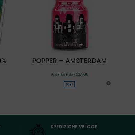
LEGGI TUTTO
9%
POPPER – AMSTERDAM
A partire da:
11,90
€
10 ml
O
SPEDIZIONE VELOCE