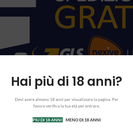
Hai più di 18 anni?
Devi avere almeno 18 anni per visualizzare la pagina. Per
favore verifica la tua età per entrare.
PIU DI 18 ANNI
MENO DI 18 ANNI