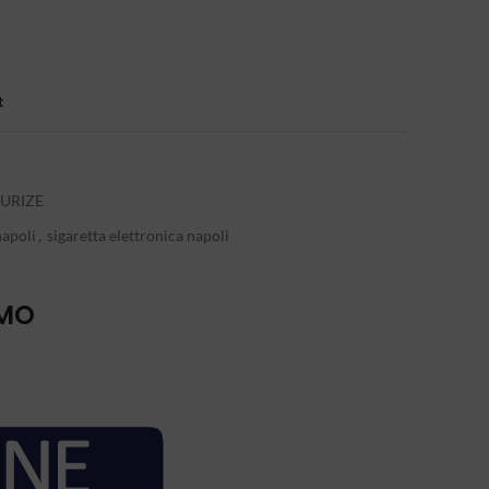
t
URIZE
napoli
,
sigaretta elettronica napoli
IMO