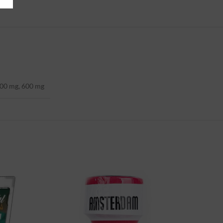
00 mg, 600 mg
SOLD
OUT