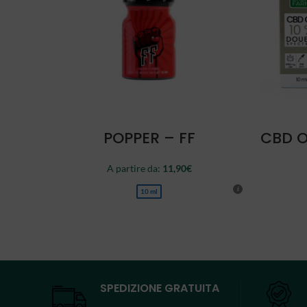
SCEGLI
POPPER – FF
CBD O
A partire da:
11,90
€
10 ml
SPEDIZIONE GRATUITA