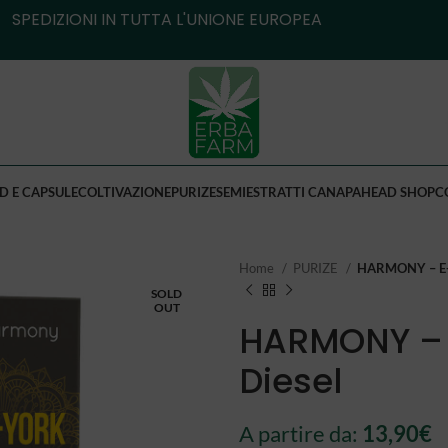
SPEDIZIONI IN TUTTA L'UNIONE EUROPEA
D E CAPSULE
COLTIVAZIONE
PURIZE
SEMI
ESTRATTI CANAPA
HEAD SHOP
C
Home
PURIZE
HARMONY – E-
SOLD
OUT
HARMONY – 
Diesel
A partire da:
13,90
€