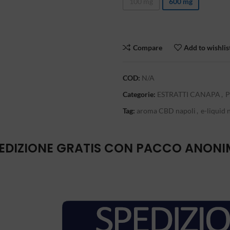
100 mg
600 mg
Compare
Add to wishlis
COD:
N/A
Categorie:
ESTRATTI CANAPA
,
P
Tag:
aroma CBD napoli
,
e-liquid 
EDIZIONE GRATIS CON PACCO ANON