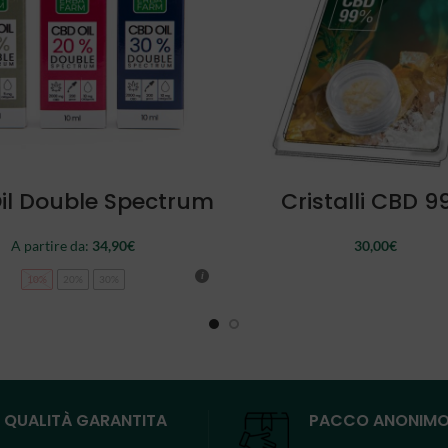
SCEGLI
LEGGI TUTTO
il Double Spectrum
Cristalli CBD 9
A partire da:
34,90
€
30,00
€
10%
20%
30%
QUALITÀ GARANTITA
PACCO ANONIM