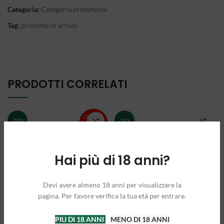
Categoria:
Categoria predefinita
Tag:
prodotto in arrivo
PRODOTTI CORRELATI
-30%
-35%
Hai più di 18 anni?
Devi avere almeno 18 anni per visualizzare la
pagina. Per favore verifica la tua età per entrare.
OFFERTA
VIP MEMBERSHIP
PIU DI 18 ANNI
MENO DI 18 ANNI