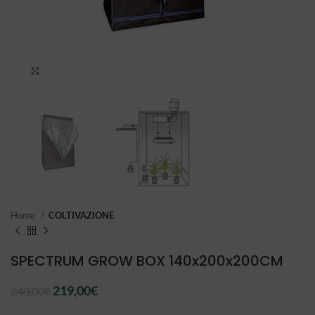
Click to enlarge
Home
COLTIVAZIONE
SPECTRUM GROW BOX 140x200x200CM
Il
Il
219,00
€
240,00
€
prezzo
prezzo