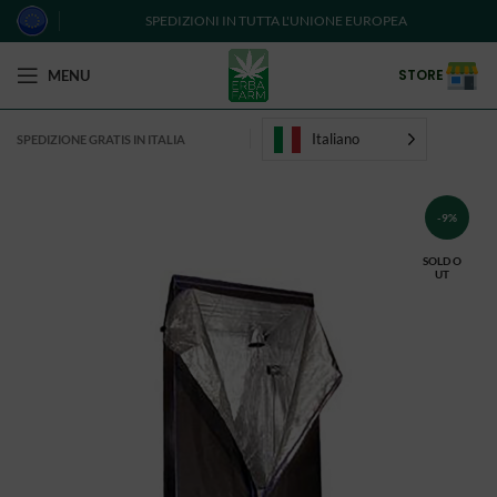
SPEDIZIONI IN TUTTA L'UNIONE EUROPEA
STORE
MENU
Italiano
SPEDIZIONE GRATIS IN ITALIA
-9%
SOLD O
UT