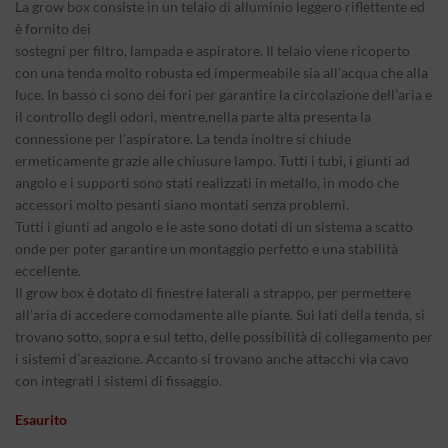
originale
attuale
La grow box consiste in un telaio di alluminio leggero riflettente ed
era:
è:
è fornito dei
240,00€.
219,00€.
sostegni per filtro, lampada e aspiratore. Il telaio viene ricoperto
con una tenda molto robusta ed impermeabile sia all’acqua che alla
luce. In basso ci sono dei fori per garantire la circolazione dell’aria e
il controllo degli odori, mentre,nella parte alta presenta la
connessione per l’aspiratore. La tenda inoltre si chiude
ermeticamente grazie alle chiusure lampo. Tutti i tubi, i giunti ad
angolo e i supporti sono stati realizzati in metallo, in modo che
accessori molto pesanti siano montati senza problemi.
Tutti i giunti ad angolo e le aste sono dotati di un sistema a scatto
onde per poter garantire un montaggio perfetto e una stabilità
eccellente.
Il grow box è dotato di finestre laterali a strappo, per permettere
all’aria di accedere comodamente alle piante. Sui lati della tenda, si
trovano sotto, sopra e sul tetto, delle possibilità di collegamento per
i sistemi d’areazione. Accanto si trovano anche attacchi via cavo
con integrati i sistemi di fissaggio.
Esaurito