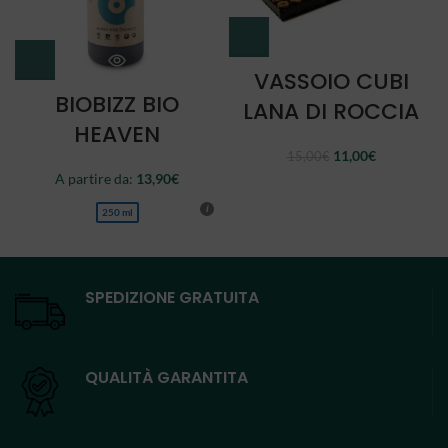
VASSOIO CUBI
BIOBIZZ BIO
LANA DI ROCCIA
HEAVEN
Il
Il
11,00
€
15,00
€
prezzo
prezzo
A partire da:
13,90
€
originale
attuale
era:
è:
250 ml
15,00€.
11,00€.
SPEDIZIONE GRATUITA
QUALITÀ GARANTITA