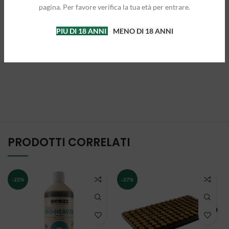
pagina. Per favore verifica la tua età per entrare.
PIU DI 18 ANNI
MENO DI 18 ANNI
PRODOTTI CORRELATI
-22%
-27%