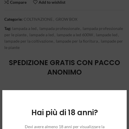
Compare
Add to wishlist
Categorie:
COLTIVAZIONE
,
GROW BOX
Tag:
lampada a led
,
lampada professionale
,
lampada professionale
per le piante
,
lampade a led
,
lampade a led 600W
,
lampade led
,
lampade per la coltivazione
,
lampade per la fioritura
,
lampade per
le piante
SPEDIZIONE GRATIS CON PACCO
ANONIMO
Hai più di 18 anni?
Devi avere almeno 18 anni per visualizzare la