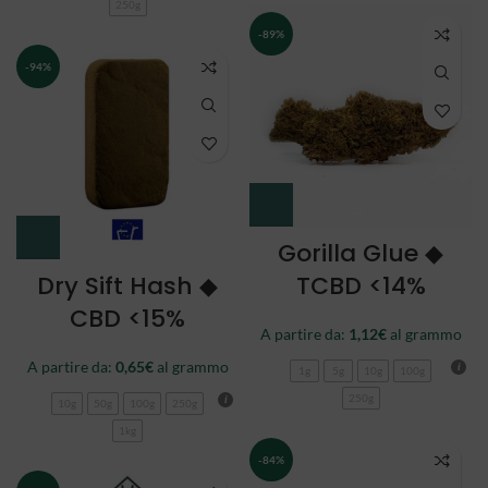
250g
-89%
-94%
Gorilla Glue ◆
Dry Sift Hash ◆
TCBD <14%
CBD <15%
A partire da:
1,12
€
al grammo
A partire da:
0,65
€
al grammo
1g
5g
10g
100g
250g
10g
50g
100g
250g
1kg
-84%