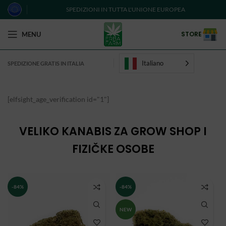
SPEDIZIONI IN TUTTA L'UNIONE EUROPEA
STORE
MENU
Italiano
SPEDIZIONE GRATIS IN ITALIA
[elfsight_age_verification id="1"]
VELIKO KANABIS ZA GROW SHOP I
FIZIČKE OSOBE
-84%
-84%
NEW