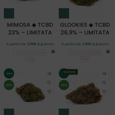
MIMOSA ◆ TCBD
GLOOKIES ◆ TCBD
23% – LIMITATA
26,9% – LIMITATA
A partire da:
1,90
€
al grammo
A partire da:
1,90
€
al grammo
1g
5g
10g
100g
1g
5g
10g
100g
250g
250g
NUOVO
-84%
-84%
NEW
NEW