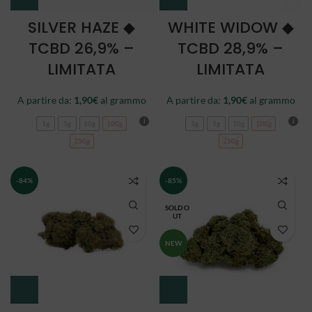
SILVER HAZE ◆
WHITE WIDOW ◆
TCBD 26,9% –
TCBD 28,9% –
LIMITATA
LIMITATA
A partire da:
1,90
€
al grammo
A partire da:
1,90
€
al grammo
1g
5g
10g
100g
1g
5g
10g
100g
250g
250g
-84%
-85%
SOLD O
UT
NEW