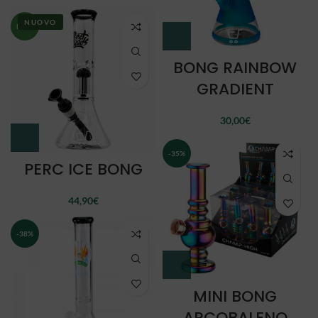
NUOVO
NEW
BONG RAINBOW
GRADIENT
30,00
€
-35%
PERC ICE BONG
44,90
€
-38%
MINI BONG
ARCOBALENO