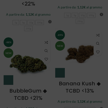
<22%
A partire da:
1,12
€
al grammo
A partire da:
1,12
€
al grammo
1g
5g
10g
100g
250g
1g
5g
10g
100g
250g
-89%
-88%
NEW
NEW
Banana Kush ◆
BubbleGum ◆
TCBD <13%
TCBD <21%
A partire da:
1,12
€
al grammo