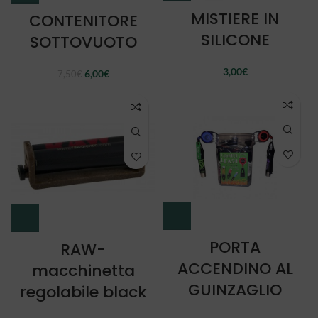
MISTIERE IN
CONTENITORE
SILICONE
SOTTOVUOTO
3,00
€
Il
Il
6,00
€
7,50
€
prezzo
prezzo
originale
attuale
era:
è:
7,50€.
6,00€.
PORTA
RAW-
ACCENDINO AL
macchinetta
GUINZAGLIO
regolabile black