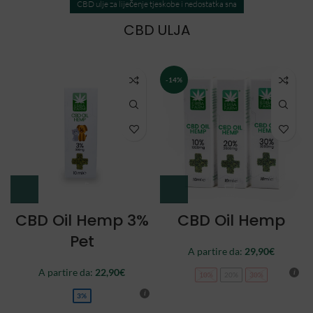
CBD ulje za liječenje tjeskobe i nedostatka sna
CBD ULJA
NEW
CBD Oil Double
CBD Oil Full
Spectrum
Spectrum
A partire da:
34,90
€
44,90
€
10%
20%
30%
10%
20%
30%