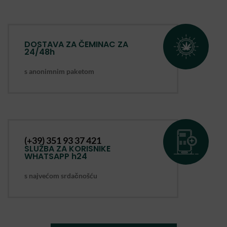
DOSTAVA ZA ČEMINAC ZA
24/48h
s anonimnim paketom
(+39) 351 93 37 421
SLUŽBA ZA KORISNIKE
WHATSAPP h24
s najvećom srdačnošću