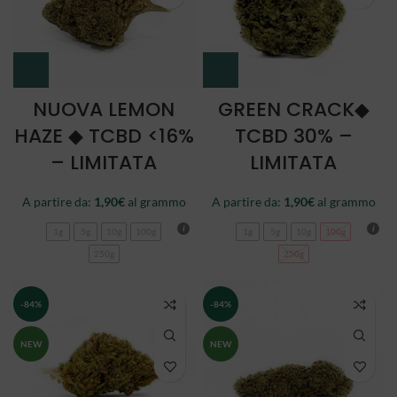
NUOVA LEMON
GREEN CRACK◆
HAZE ◆ TCBD <16%
TCBD 30% –
– LIMITATA
LIMITATA
A partire da:
1,90
€
al grammo
A partire da:
1,90
€
al grammo
1g
5g
10g
100g
1g
5g
10g
100g
250g
250g
-84%
-84%
NEW
NEW