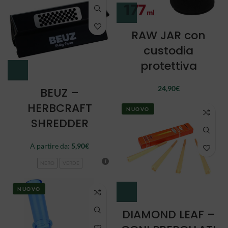
RAW JAR con
custodia
protettiva
24,90
€
BEUZ –
HERBCRAFT
NUOVO
SHREDDER
A partire da:
5,90
€
NERO
VERDE
NUOVO
DIAMOND LEAF –