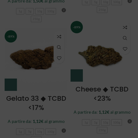
A partire da:
1,50
€
al grammo
1g
5g
10g
100g
250g
1g
5g
10g
100g
250g
-89%
-89%
Cheese ◆ TCBD
Gelato 33 ◆ TCBD
<23%
<17%
A partire da:
1,12
€
al grammo
A partire da:
1,12
€
al grammo
1g
5g
10g
100g
250g
1g
5g
10g
100g