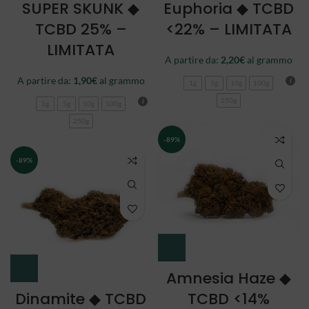
SUPER SKUNK ◆
Euphoria ◆ TCBD
TCBD 25% –
<22% – LIMITATA
LIMITATA
A partire da:
2,20
€
al grammo
A partire da:
1,90
€
al grammo
1g
5g
10g
100g
250g
1g
5g
10g
100g
250g
-89%
-89%
Amnesia Haze ◆
Dinamite ◆ TCBD
TCBD <14%