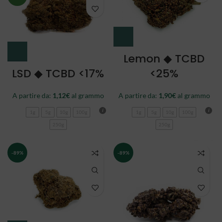
Lemon ◆ TCBD
LSD ◆ TCBD <17%
<25%
A partire da:
1,12
€
al grammo
A partire da:
1,90
€
al grammo
1g
5g
10g
100g
1g
5g
10g
100g
250g
250g
-89%
-89%