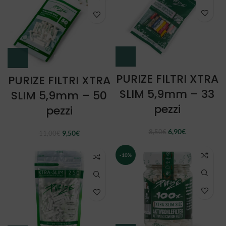
PURIZE FILTRI XTRA
PURIZE FILTRI XTRA
SLIM 5,9mm – 33
SLIM 5,9mm – 50
pezzi
pezzi
Il
Il
6,90
€
Il
Il
8,50
€
9,50
€
11,00
€
prezzo
prezzo
prezzo
prezzo
originale
attuale
originale
attuale
-10%
era:
è:
era:
è:
8,50€.
6,90€.
11,00€.
9,50€.