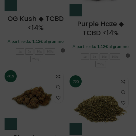
OG Kush ◆ TCBD
Purple Haze ◆
<14%
TCBD <14%
A partire da:
1,12
€
al grammo
A partire da:
1,12
€
al grammo
1g
5g
10g
100g
1g
5g
10g
100g
250g
250g
-91%
-75%