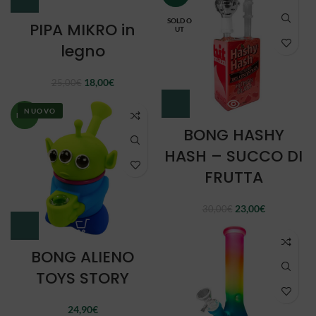
25,00€.
18,00€.
SOLD O
PIPA MIKRO in
UT
legno
Il
Il
18,00
€
25,00
€
prezzo
prezzo
originale
attuale
NUOVO
NEW
era:
è:
BONG HASHY
25,00€.
18,00€.
HASH – SUCCO DI
FRUTTA
Il
Il
23,00
€
30,00
€
prezzo
prezzo
originale
attuale
era:
è:
BONG ALIENO
30,00€.
23,00€.
TOYS STORY
24,90
€