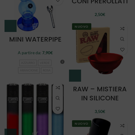
CONI PREROLLATI
2,50
€
NUOVO
MINI WATERPIPE
A partire da:
7,90
€
AZZURRO
VERDE
ARANCIONE
ROSA
RAW – MISTIERA
IN SILICONE
3,50
€
NUOVO