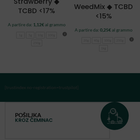
Strawberry ◆
WeedMix ◆ TCBD
TCBD <17%
<15%
A partire da:
1,12
€
al grammo
A partire da:
0,25
€
al grammo
1g
5g
10g
100g
20g
40g
100g
250g
250g
1kg
[trustindex no-registration=trustpilot]
POŠILJKA
KROZ ČEMINAC