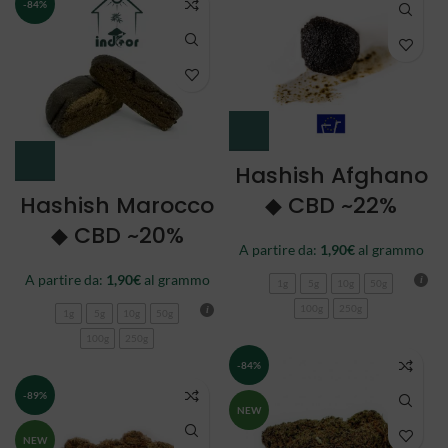
-84%
Hashish Afghano
Hashish Marocco
◆ CBD ~22%
◆ CBD ~20%
A partire da:
1,90
€
al grammo
A partire da:
1,90
€
al grammo
1g
5g
10g
50g
100g
250g
1g
5g
10g
50g
100g
250g
-84%
-89%
NEW
NEW